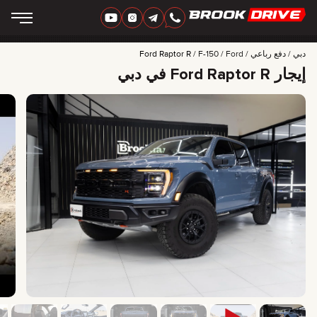
‏العربية‏
AED
دبي
دفع رباعي
Ford
F-150
Ford Raptor R
إيجار Ford Raptor R في دبي
ماركات
مدة الإيجار
أفضل العروض
FAQ
CERTIFICATES
التقييمات
جهات الاتصال
شراكة
اِسْتَأْجِرْ لِتُمْلِكَ
+
7 925 283 88 88
+
971 52 193 88 88
info@brook-drive.rent