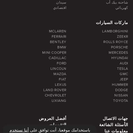
شاحنة بيك أب
سيدان
كهربائي
اقتصادي
ماركات السيارات
MCLAREN
LAMBORGHINI
FERRARI
ZEEKR
BENTLEY
ROLLS ROYCE
BMW
PORSCHE
MINI COOPER
MERCEDES
CADILLAC
HYUNDAI
FORD
AUDI
LINCOLN
TESLA
MAZDA
GMC
FIAT
JEEP
LEXUS
HUMMER
LAND ROVER
DODGE
CHEVROLET
NISSAN
LIXIANG
TOYOTA
جهات الاتصال
أفضل العروض
الأسئلة الشائعة
التقييمات
باستخدامك موقعنا، أنت توافق على
أننا نستخدم
معلومات عنا
مدونة