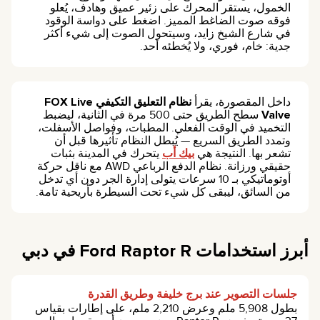
الخمول، يستقر المحرك على زئير عميق وهادف، يُعلو
فوقه صوت الضاغط المميز. اضغط على دواسة الوقود
في شارع الشيخ زايد، وسيتحول الصوت إلى شيء أكثر
جدية: خام، فوري، ولا يُخطئه أحد.
داخل المقصورة، يقرأ
نظام التعليق التكيفي FOX Live
Valve
سطح الطريق حتى 500 مرة في الثانية، ليضبط
التخميد في الوقت الفعلي. المطبات، وفواصل الأسفلت،
وتمدد الطريق السريع — يُبطل النظام تأثيرها قبل أن
تشعر بها. النتيجة هي
بيك أب
يتحرك في المدينة بثبات
حقيقي ورزانة. نظام الدفع الرباعي AWD مع ناقل حركة
أوتوماتيكي بـ 10 سرعات يتولى إدارة الجر دون أي تدخل
من السائق، ليبقى كل شيء تحت السيطرة بأريحية تامة.
أبرز استخدامات Ford Raptor R في دبي
جلسات التصوير عند برج خليفة وطريق القدرة
بطول 5,908 ملم وعرض 2,210 ملم، على إطارات بقياس