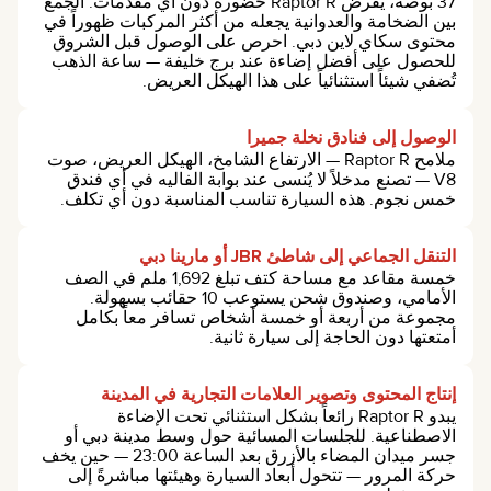
37 بوصة، يفرض Raptor R حضوره دون أي مقدمات. الجمع
بين الضخامة والعدوانية يجعله من أكثر المركبات ظهوراً في
محتوى سكاي لاين دبي. احرص على الوصول قبل الشروق
للحصول على أفضل إضاءة عند برج خليفة — ساعة الذهب
تُضفي شيئاً استثنائياً على هذا الهيكل العريض.
الوصول إلى فنادق نخلة جميرا
ملامح Raptor R — الارتفاع الشامخ، الهيكل العريض، صوت
V8 — تصنع مدخلاً لا يُنسى عند بوابة الفاليه في أي فندق
خمس نجوم. هذه السيارة تناسب المناسبة دون أي تكلف.
التنقل الجماعي إلى شاطئ JBR أو مارينا دبي
خمسة مقاعد مع مساحة كتف تبلغ 1,692 ملم في الصف
الأمامي، وصندوق شحن يستوعب 10 حقائب بسهولة.
مجموعة من أربعة أو خمسة أشخاص تسافر معاً بكامل
أمتعتها دون الحاجة إلى سيارة ثانية.
إنتاج المحتوى وتصوير العلامات التجارية في المدينة
يبدو Raptor R رائعاً بشكل استثنائي تحت الإضاءة
الاصطناعية. للجلسات المسائية حول وسط مدينة دبي أو
جسر ميدان المضاء بالأزرق بعد الساعة 23:00 — حين يخف
حركة المرور — تتحول أبعاد السيارة وهيئتها مباشرةً إلى