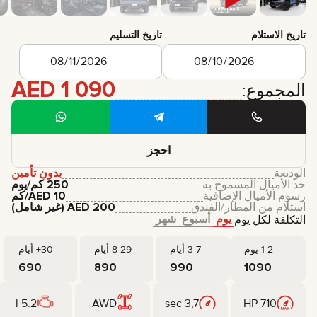
تاريخ الاستلام
تاريخ التسليم
AED
1 090
المجموع:
احجز
الوديعة
بدون تأمين
حد الأميال المسموح به
250 كم/يوم
رسوم الأميال الإضافية
10
AED
/كم
استلام من المطار/الفندق
200
AED
(غير شامل)
يوم
أسبوع
شهر
التكلفة لكل يوم
1-2 يوم
3-7 أيام
8-29 أيام
30+ أيام
690
890
990
1090
5.2 l
AWD
3,7 sec
710 HP