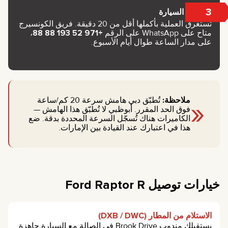
3
تسليم السيارة
تستغرق العملية بأكملها أقل من 20 دقيقة. فريق الكونسيرج
متاح على WhatsApp على الرقم
+971 52 193 88 88
،
على مدار الساعة طوال أيام الأسبوع.
«
ملاحظة:
تُطبّق دبي هامش سرعة 20 كم/ساعة
فوق الحد المقرر. أبوظبي لا تُطبّق هذا الهامش —
الكاميرات هناك تُسجّل السرعة المحددة بدقة. ضع
هذا في اعتبارك عند القيادة بين الإمارات.
خيارات توصيل Ford Raptor R
الاستلام من المطار (DXB / DWC)
يستقبلك مندوب Brook Drive في الصالة مع السيارة جاهزة.