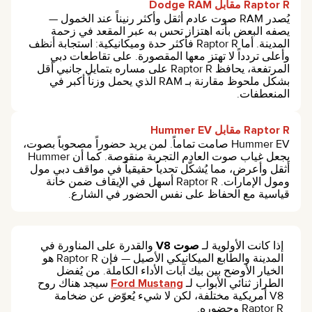
Raptor R مقابل Dodge RAM
يُصدر RAM صوت عادم أثقل وأكثر رنيناً عند الخمول —
يصفه البعض بأنه اهتزاز تحس به عبر المقعد في زحمة
المدينة. أما Raptor R فأكثر حدة وميكانيكية: استجابة أنظف
وأعلى تردداً لا تهتز معها المقصورة. على تقاطعات دبي
المرتفعة، يحافظ Raptor R على مساره بتمايل جانبي أقل
بشكل ملحوظ مقارنة بـ RAM الذي يحمل وزناً أكبر في
المنعطفات.
Raptor R مقابل Hummer EV
Hummer EV صامت تماماً. لمن يريد حضوراً مصحوباً بصوت،
يجعل غياب صوت العادم التجربة منقوصة. كما أن Hummer
أثقل وأعرض، مما يُشكّل تحدياً حقيقياً في مواقف دبي مول
ومول الإمارات. Raptor R أسهل في الإيقاف ضمن خانة
قياسية مع الحفاظ على نفس الحضور في الشارع.
إذا كانت الأولوية لـ
صوت V8
والقدرة على المناورة في
المدينة والطابع الميكانيكي الأصيل — فإن Raptor R هو
الخيار الأوضح بين بيك آبات الأداء الكاملة. من يُفضل
الطراز ثنائي الأبواب لـ
Ford Mustang
سيجد هناك روح
V8 أمريكية مختلفة، لكن لا شيء يُعوّض عن ضخامة
Raptor R وحضوره.