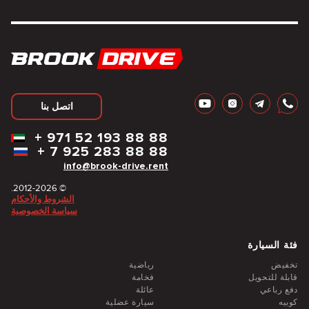
اتصل بنا
+
971 52 193 88 88
+
7 925 283 88 88
info@brook-drive.rent
© 2012-2026.
الشروط والأحكام
سياسة الخصوصية
فئة السيارة
تخفيض
رياضية
قابلة للتحويل
فخامة
دفع رباعي
عائلة
كوبيه
سيارة عضلية