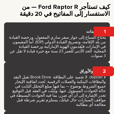
كيف تستأجر Ford Raptor R — من
الاستفسار إلى المفاتيح في 20 دقيقة
1
المستندات
يحتاج السياح إلى جواز سفر ساري المفعول، ورخصة القيادة
من بلد الإقامة، وتصريح القيادة الدولي (IDP). أما المقيمون
في الإمارات فيُقدمون الهوية الإماراتية ورخصة القيادة
المحلية. الحد الأدنى للعمر 23 سنة مع خبرة قيادة لا تقل عن
3 سنوات.
2
الدفع والأوراق
لا deposit. لا تجميد على البطاقة. Brook Drive تقبل النقد
والبطاقات البنكية والعملات الرقمية. تُحدد اتفاقية الإيجار
جميع الشروط بوضوح — بما فيها مبلغ التحمّل الثابت في
حالة الحوادث المسؤول عنها، ويُثبَّت في العقد قبل التوقيع.
تجدر الإشارة إلى أن أي ضرر، بما فيه الحوادث البسيطة في
مواقف السيارات حال غيابك، يستلزم تقرير شرطة قبل
معالجة أي مطالبة.