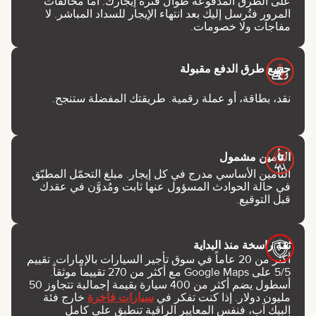
على الطرق المدفوعة طوال فترة إيجارك. أما مخالفات
المرور فتُرسل إليك بعد انتهاء الإيجار للسداد المباشر. لا
مفاجآت ولا خصومات.
جميع طرق الدفع مقبولة
نقد، بطاقة، أو عملة رقمية. طريقتك المفضلة ستنجح.
التأمين مشمول
التأمين الأساسي مدرج في كل إيجار. مبلغ التحمّل المطبّق
في حالة الحوادث المسؤول عنها ثابت ومُدوَّن في عقدك
قبل التوقيع.
ثقة راسخة منذ البداية
أكثر من 20 عاماً في سوق تأجير السيارات بالإمارات. تقييم
5/5 على Google Maps مع أكثر من 270 تقييماً موثقاً.
أسطول يضم أكثر من 400 سيارة بقيمة إجمالية تتجاوز 50
مليون دولار. إذا كنت تفكر في
سيارات فاخرة
خارج فئة
البيك آب، فنفس المعايير الراقية تنطبق على كامل