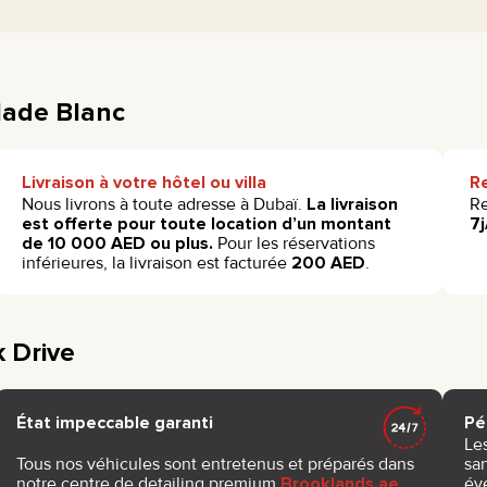
alade Blanc
Livraison à votre hôtel ou villa
R
Nous livrons à toute adresse à Dubaï.
La livraison
Re
est offerte pour toute location d’un montant
7j
de 10 000 AED ou plus.
Pour les réservations
inférieures, la livraison est facturée
200 AED
.
 Drive
État impeccable garanti
Pé
Le
Tous nos véhicules sont entretenus et préparés dans
sa
notre centre de detailing premium
Brooklands.ae
.
év