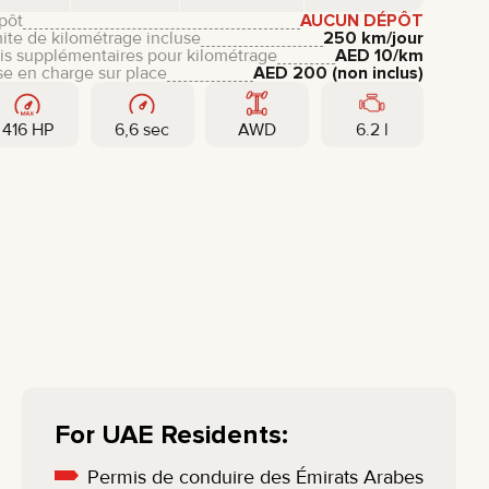
pôt
AUCUN DÉPÔT
ite de kilométrage incluse
250 km/jour
is supplémentaires pour kilométrage
AED
10
/km
se en charge sur place
AED
200
(non inclus)
416 HP
6,6 sec
AWD
6.2 l
For UAE Residents:
Permis de conduire des Émirats Arabes