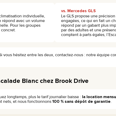
vs. Mercedes GLS
limatisation individuelle,
Le GLS propose une précision 
e répond avec un volume
engagées, ce qui en fait un ch
ielle. Pour les groupes
répond par un gabarit plus imp
 concret.
par des adultes et une présenc
comptent à parts égales, l’Esc
Si vous hésitez entre les deux, contactez-nous : notre équipe co
scalade Blanc chez Brook Drive
uez longtemps, plus le tarif journalier baisse :
la location mens
ont nets, et nous fonctionnons
100 % sans dépôt de garantie
.