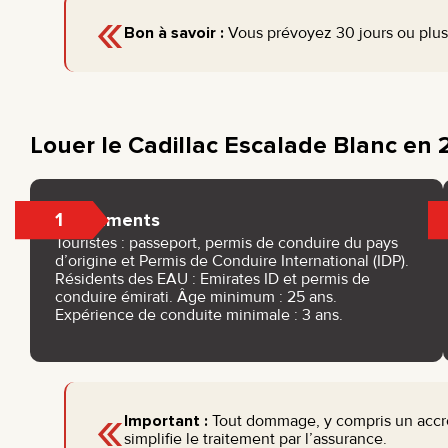
«
Bon à savoir :
Vous prévoyez 30 jours ou plus 
Louer le Cadillac Escalade Blanc en
1
Documents
Touristes : passeport, permis de conduire du pays
d’origine et Permis de Conduire International (IDP).
Résidents des EAU : Emirates ID et permis de
conduire émirati. Âge minimum : 25 ans.
Expérience de conduite minimale : 3 ans.
«
Important :
Tout dommage, y compris un accro
simplifie le traitement par l’assurance.