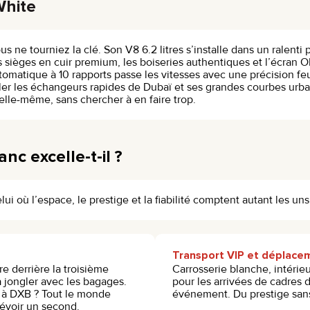
White
ne tourniez la clé. Son V8 6.2 litres s’installe dans un ralenti 
les sièges en cuir premium, les boiseries authentiques et l’écran
utomatique à 10 rapports passe les vitesses avec une précision fe
ler les échangeurs rapides de Dubaï et ses grandes courbes urba
elle-même, sans chercher à en faire trop.
nc excelle-t-il ?
lui où l’espace, le prestige et la fiabilité comptent autant les uns
Transport VIP et déplace
re derrière la troisième
Carrosserie blanche, intérieur
à jongler avec les bagages.
pour les arrivées de cadres di
e à DXB ? Tout le monde
événement. Du prestige san
évoir un second.