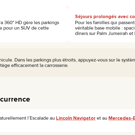
Séjours prolongés avec co
ra 360° HD gère les parkings
Pour les familles qui passen
que pour un SUV de cette
véritable base mobile : spac
dîners sur Palm Jumeirah et l
icule. Dans les parkings plus étroits, appuyez-vous sur le systèm
otège efficacement la carrosserie.
ncurrence
aturellement l’Escalade au
Lincoln Navigator
et au
Mercedes-