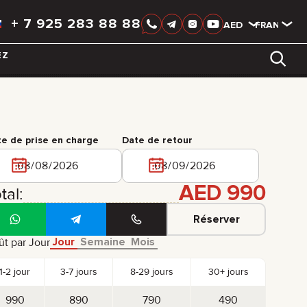
+
7 925 283 88 88
AED
AED
FRANÇAIS
EZ
LIXIANG
e de prise en charge
Date de retour
AED
990
tal:
Réserver
Jour
Semaine
Mois
t par Jour
1-2 jour
3-7 jours
8-29 jours
30+ jours
990
890
790
490