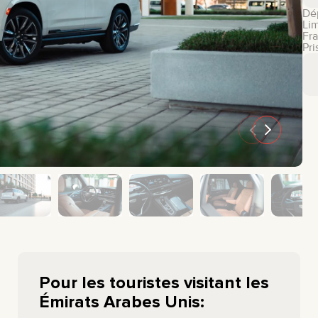
Dé
GMC
CHEVROLET
Lim
Fra
MAZDA
TOYOTA
Pri
Pour les touristes visitant les
Émirats Arabes Unis: