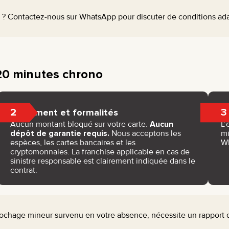
? Contactez-nous sur WhatsApp pour discuter de conditions adap
 20 minutes chrono
2
3
Paiement et formalités
Aucun montant bloqué sur votre carte.
Aucun
L’
dépôt de garantie requis.
Nous acceptons les
mi
espèces, les cartes bancaires et les
W
cryptomonnaies. La franchise applicable en cas de
sinistre responsable est clairement indiquée dans le
contrat.
chage mineur survenu en votre absence, nécessite un rapport de