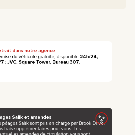
etrait dans notre agence
mise du véhicule gratuite, disponible
24h/24,
/7
:
JVC, Square Tower, Bureau 307
.
ages Salik et amendes
s péages Salik sont pris en charge par Brook Drive,
ns frais supplémentaires pour vous. Les
entuelles amendes de circulation vous sont