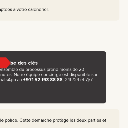
tées à votre calendrier.
Remise des clés
ensemble du processus prend moins de 20
nutes. Notre équipe concierge est disponible sur
hatsApp au
+971 52 193 88 88
, 24h/24 et 7j/7.
 police. Cette démarche protège les deux parties et