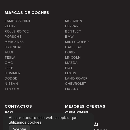
MARCAS DE COCHES
LAMBORGHINI
MCLAREN
ZEEKR
FERRARI
ROLLS ROYCE
BENTLEY
PORSCHE
BMW
MERCEDES
MINI COOPER
HYUNDAI
CADILLAC
AUDI
FORD
TESLA
LINCOLN
GMC
MAZDA
JEEP
FIAT
HUMMER
LEXUS
DODGE
LAND ROVER
NISSAN
CHEVROLET
TOYOTA
LIXIANG
CONTACTOS
MEJORES OFERTAS
FAQ
OPINIONES
Al usar nuestro sitio web, aceptas que
SOBRE NOSOTROS
BLOG
utilizamos cookies
PRECIOS DE ALQUILER
ÁREA DE DUBÁI
Aceptar