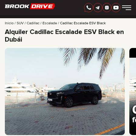
ESPAÑOL
AED
Inicio
SUV
Cadillac
Escalade
Cadillac Escalade ESV Black
Alquiler Cadillac Escalade ESV Black en
Dubái
MARCAS
PERIODO DE ALQUILER
MEJORES OFERTAS
FAQ
CERTIFICATES
RESEÑAS
CONTACTO
ASOCIACIÓN
RENTA CON OPCIÓN A COMPRA
+
7 925 283 88 88
+
971 52 193 88 88
info@brook-drive.rent