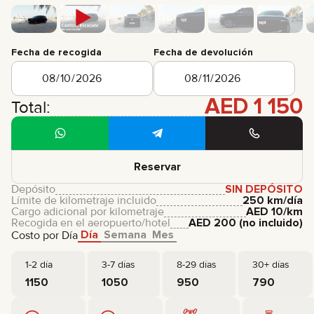
Fecha de recogida
Fecha de devolución
AED
1 150
Total:
Reservar
Depósito
SIN DEPÓSITO
Límite de kilometraje incluido
250 km/día
Cargo adicional por kilometraje
AED
10
/km
Recogida en el aeropuerto/hotel
AED
200
(no incluido)
Día
Semana
Mes
Costo por Día
1-2 día
3-7 días
8-29 días
30+ días
1150
1050
950
790