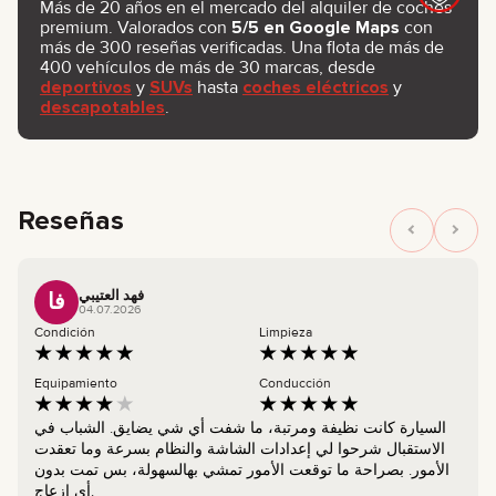
Más de 20 años en el mercado del alquiler de coches
premium. Valorados con
5/5 en Google Maps
con
más de 300 reseñas verificadas. Una flota de más de
400 vehículos de más de 30 marcas, desde
deportivos
y
SUVs
hasta
coches eléctricos
y
descapotables
.
Reseñas
فهد العتيبي
فا
04.07.2026
Condición
Limpieza
Equipamiento
Conducción
السيارة كانت نظيفة ومرتبة، ما شفت أي شي يضايق. الشباب في
الاستقبال شرحوا لي إعدادات الشاشة والنظام بسرعة وما تعقدت
الأمور. بصراحة ما توقعت الأمور تمشي بهالسهولة، بس تمت بدون
أي إزعاج.