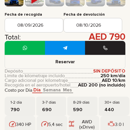
Fecha de recogida
Fecha de devolución
AED
790
Total:
Reservar
Depósito
SIN DEPÓSITO
Límite de kilometraje incluido
250 km/día
Cargo adicional por kilometraje
AED
10
/km
Recogida en el aeropuerto/hotel
AED
200
(no incluido)
Día
Semana
Mes
Costo por Día
1-2 día
3-7 días
8-29 días
30+ días
790
690
590
440
AWD
340 HP
5,4 sec
3.0 l
(xDrive)