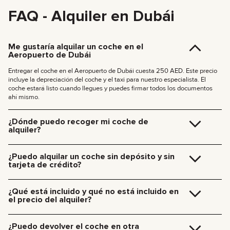
FAQ - Alquiler en Dubái
Me gustaría alquilar un coche en el
Aeropuerto de Dubái
Entregar el coche en el Aeropuerto de Dubái cuesta 250 AED. Este precio
incluye la depreciación del coche y el taxi para nuestro especialista. El
coche estará listo cuando llegues y puedes firmar todos los documentos
ahí mismo.
¿Dónde puedo recoger mi coche de
alquiler?
Puedes recoger el coche en nuestra oficina de Dubái (JVC, Square Tower,
Oficina 307) sin coste adicional, o solicitar que te lo llevemos directamente
¿Puedo alquilar un coche sin depósito y sin
a tu hotel o al Aeropuerto de Dubái. Nos encontraremos contigo en el lugar
tarjeta de crédito?
que elijas y gestionaremos toda la documentación en el momento.
Tarifas de entrega en Dubái:
Ya no pedimos depósitos para nuestros coches. Tampoco necesitas tarjeta
de crédito: puedes pagar el alquiler con cualquier método de pago, como
185 AED (+5% IVA) para entregas diurnas (09:00 – 21:00)
¿Qué está incluido y qué no está incluido en
efectivo o criptomonedas.
235 AED (+5% IVA) para entregas nocturnas (21:00 – 09:00)
el precio del alquiler?
La entrega a otros emiratos está disponible bajo petición.
El precio del alquiler, además del pago por el uso del coche, incluye:
alquiler, seguro, servicios del gerente, asistencia técnica 24/7.
¿Puedo devolver el coche en otra
Los cargos adicionales incluyen: gasolina, peajes, multas, exceso de