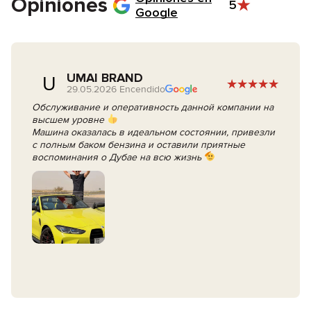
Opiniones
5
Google
UMAI BRAND
U
29.05.2026 Encendido
Обслуживание и оперативность данной компании на
высшем уровне
Машина оказалась в идеальном состоянии, привезли
с полным баком бензина и оставили приятные
воспоминания о Дубае на всю жизнь