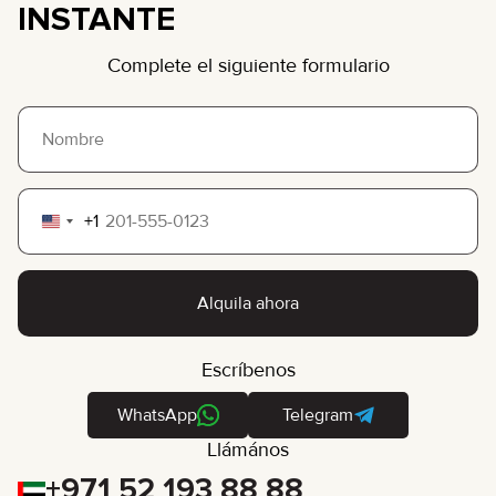
INSTANTE
Complete el siguiente formulario
+1
United
States
+1
Alquila ahora
Escríbenos
WhatsApp
Telegram
Llámános
+971 52 193 88 88