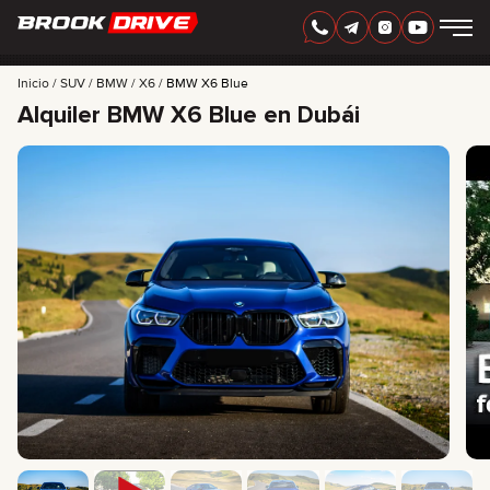
ESPAÑOL
AED
Inicio
SUV
BMW
X6
BMW X6 Blue
Alquiler BMW X6 Blue en Dubái
MARCAS
PERIODO DE ALQUILER
MEJORES OFERTAS
FAQ
CERTIFICATES
RESEÑAS
CONTACTO
ASOCIACIÓN
RENTA CON OPCIÓN A COMPRA
+
7 925 283 88 88
+
971 52 193 88 88
info@brook-drive.rent