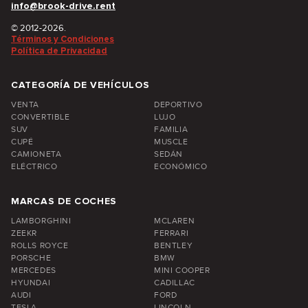
info@brook-drive.rent
© 2012-2026.
Términos y Condiciones
Política de Privacidad
CATEGORÍA DE VEHÍCULOS
VENTA
DEPORTIVO
CONVERTIBLE
LUJO
SUV
FAMILIA
CUPÉ
MUSCLE
CAMIONETA
SEDÁN
ELÉCTRICO
ECONÓMICO
MARCAS DE COCHES
LAMBORGHINI
MCLAREN
ZEEKR
FERRARI
ROLLS ROYCE
BENTLEY
PORSCHE
BMW
MERCEDES
MINI COOPER
HYUNDAI
CADILLAC
AUDI
FORD
TESLA
LINCOLN