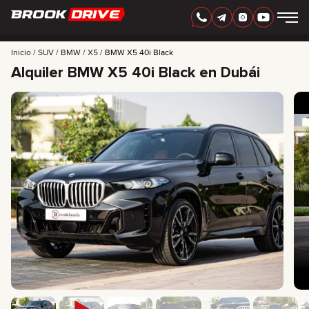
ESPAÑOL
AED
Inicio
SUV
BMW
X5
BMW X5 40i Black
Alquiler BMW X5 40i Black en Dubái
MARCAS
PERIODO DE ALQUILER
MEJORES OFERTAS
FAQ
CERTIFICATES
RESEÑAS
CONTACTO
ASOCIACIÓN
RENTA CON OPCIÓN A COMPRA
+
7 925 283 88 88
+
971 52 193 88 88
info@brook-drive.rent