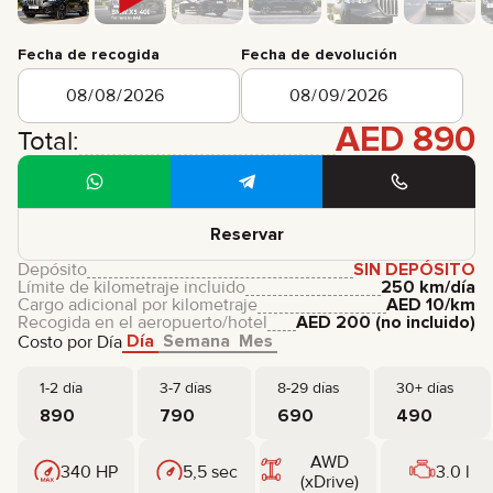
Fecha de recogida
Fecha de devolución
AED
890
Total:
Reservar
Depósito
SIN DEPÓSITO
Límite de kilometraje incluido
250 km/día
Cargo adicional por kilometraje
AED
10
/km
Recogida en el aeropuerto/hotel
AED
200
(no incluido)
Día
Semana
Mes
Costo por Día
1-2 día
3-7 días
8-29 días
30+ días
890
790
690
490
AWD
340 HP
5,5 sec
3.0 l
(xDrive)