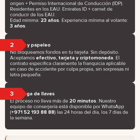
origen + Permiso Internacional de Conducción (IDP).
Residentes en los EAU: Emirates ID + carnet de
conducir de los EAU.
Edad mínima:
23 años
. Experiencia mínima al volante:
3 años
.
2
Pago y papeleo
No bloqueamos fondos en tu tarjeta. Sin depósito.
Aceptamos
efectivo, tarjeta y criptomoneda
. El
contrato especifica claramente la franquicia aplicable
en caso de accidente por culpa propia, sin sorpresas ni
letra pequeña.
3
Entrega de llaves
El proceso no lleva más de
20 minutos
. Nuestro
equipo de conserjería está disponible por WhatsApp
(
+971 52 193 88 88
) las 24 horas del día, los 7 días de
la semana.