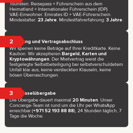
Touristen: Reisepass + Führerschein aus dem
Heimatland + Internationaler Führerschein (IDP).
VAE-Einwohner: Emirates ID + VAE-Führerschein.
Mindestalter:
23 Jahre
. Mindestfahrerfahrung:
3 Jahre
.
2
Zahlung und Vertragsabschluss
Wir sperren keine Beträge auf Ihrer Kreditkarte. Keine
Kaution. Wir akzeptieren
Bargeld, Karten und
Kryptowährungen
. Der Mietvertrag weist die
festgelegte Selbstbeteiligung bei selbstverschuldetem
Unfall klar aus, keine versteckten Klauseln, keine
bösen Überraschungen.
3
Schlüsselübergabe
Die Übergabe dauert maximal
20 Minuten
. Unser
Concierge-Team ist rund um die Uhr per WhatsApp
erreichbar (
+971 52 193 88 88
), 24 Stunden täglich, 7
Tage die Woche.