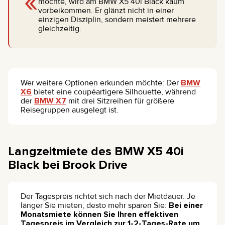
«
möchte, wird am BMW X5 40i Black kaum
vorbeikommen. Er glänzt nicht in einer
einzigen Disziplin, sondern meistert mehrere
gleichzeitig.
Wer weitere Optionen erkunden möchte: Der
BMW
X6
bietet eine coupéartigere Silhouette, während
der
BMW X7
mit drei Sitzreihen für größere
Reisegruppen ausgelegt ist.
Langzeitmiete des BMW X5 40i
Black bei Brook Drive
Der Tagespreis richtet sich nach der Mietdauer. Je
länger Sie mieten, desto mehr sparen Sie:
Bei einer
Monatsmiete können Sie Ihren effektiven
Tagespreis im Vergleich zur 1-2-Tages-Rate um