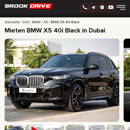
GERMAN
AED
Startseite
SUV
BMW
X5
BMW X5 40i Black
Mieten BMW X5 40i Black in Dubai
AUTOMARKEN
MIETZEITRAUM
BESTE ANGEBOTE
FAQ
CERTIFICATES
BEWERTUNGEN
KONTAKT
PARTNERSCHAFT
MIETKAUF
+
7 925 283 88 88
+
971 52 193 88 88
info@brook-drive.rent