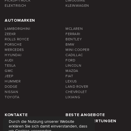
PICKUP-TRUCK
LIMOUSINE
ELEKTRISCH
KLEINWAGEN
AUTOMARKEN
LAMBORGHINI
MCLAREN
ZEEKR
FERRARI
ROLLS ROYCE
BENTLEY
PORSCHE
BMW
MERCEDES
MINI COOPER
HYUNDAI
CADILLAC
AUDI
FORD
TESLA
LINCOLN
GMC
MAZDA
JEEP
FIAT
HUMMER
LEXUS
DODGE
LAND ROVER
NISSAN
CHEVROLET
TOYOTA
LIXIANG
KONTAKTE
BESTE ANGEBOTE
FAQ
KUNDENBEWERTUNGEN
Durch die Nutzung unserer Website
erklären Sie sich damit einverstanden, dass
ÜBER UNS
BLOG
wir Cookies verwenden