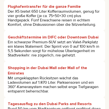
Flughafentransfer für die ganze Familie
Der X5 bietet 650 Liter Kofferraumvolumen, genug für
vier große Koffer (je ca. 75×50×30 cm) plus
Handgepäck. Fünf Erwachsene reisen in echtem
Komfort, ohne Diskussionen über die Sitzverteilung.
Geschäftstermine im DIFC oder Downtown Dubai
Ein schwarzer Premium-SUV setzt am Valet-Parkplatz
ein klares Statement. Der Sprint von 0 auf 100 km/h in
5,5 Sekunden sorgt für mühelose Überlegenheit im
Stadtverkehr: nie zögerlich, nie gehetzt.
Shopping in der Dubai Mall oder Mall of the
Emirates
Mit umgeklappten Rücksitzen wächst das
Ladevolumen auf 1.870 Liter. Parksensoren und ein
360°-Kamerasystem machen selbst enge Tiefgaragen
entspannt beherrschbar.
Tagesausflug zu den Dubai Parks and Resorts
Rund 50 km vom Stadtzentrum entfernt profitiert diese