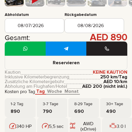
Abholdatum
Rückgabedatum
AED
890
Gesamt:
Reservieren
Kaution
KEINE KAUTION
Inklusive Kilometerbegrenzung
250 km/Tag
Zusätzliche Kilometergebühr
AED
10
/km
Abholung am Flughafen/Hotel
AED
200
(nicht inkl.)
Tag
Woche
Monat
Kosten pro Tag
1-2 Tag
3-7 Tage
8-29 Tage
30+ Tage
890
790
690
490
AWD
340 HP
5,5 sec
3.0 l
(xDrive)