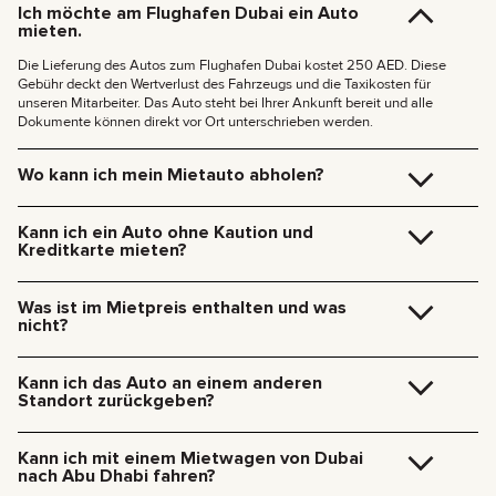
Ich möchte am Flughafen Dubai ein Auto
mieten.
Die Lieferung des Autos zum Flughafen Dubai kostet 250 AED. Diese
Gebühr deckt den Wertverlust des Fahrzeugs und die Taxikosten für
unseren Mitarbeiter. Das Auto steht bei Ihrer Ankunft bereit und alle
Dokumente können direkt vor Ort unterschrieben werden.
Wo kann ich mein Mietauto abholen?
Sie können das Fahrzeug kostenlos in unserem Büro in Dubai abholen
(JVC, Square Tower, Büro 307) oder es direkt zu Ihrem Hotel bzw. zum
Kann ich ein Auto ohne Kaution und
Dubai Airport liefern lassen. Wir kommen zu Ihrem Wunschort und
Kreditkarte mieten?
erledigen alle Formalitäten vor Ort.
Lieferkosten innerhalb Dubais:
Für unsere Autos brauchen Sie keine Kaution mehr. Und eine Kreditkarte
ist auch nicht nötig – Sie können die Miete mit jeder Zahlungsmethode
185 AED (+5% MwSt.) für Lieferungen tagsüber (09:00 – 21:00 Uhr)
Was ist im Mietpreis enthalten und was
zahlen, auch mit Bargeld oder Kryptowährung.
235 AED (+5% MwSt.) für Lieferungen nachts (21:00 – 09:00 Uhr)
nicht?
Lieferungen in andere Emirate sind auf Anfrage möglich.
Die Mietkosten beinhalten neben der Zahlung für die Nutzung des Autos:
Miete, Versicherung, Dienstleistungen des Managers, technischen Support
Kann ich das Auto an einem anderen
rund um die Uhr.
Standort zurückgeben?
Zusätzliche Kosten umfassen: Benzin, Mautgebühren, Bußgelder,
übermäßige Kilometerleistung.
Klar, wir können das Auto auch selbst abholen. Lass einfach unseren
Manager wissen, wann und wo du es zurückgeben möchtest. Unser
Kann ich mit einem Mietwagen von Dubai
Spezialist kostet extra: 185 AED zwischen 9:00 und 21:00 Uhr, 235 AED
nach Abu Dhabi fahren?
zwischen 21:00 und 9:00 Uhr.