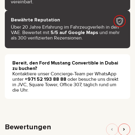
vereinbart.
Bewährte Reputation
Über 20 Jahre Erfahrung im Fahrzeugverleih in den
VAE. Bewertet mit
5/5 auf Google Maps
und mehr
als 300 verifizierten Rezensionen.
Bereit, den Ford Mustang Convertible in Dubai
zu buchen?
Kontaktiere unser Concierge-Team per WhatsApp
unter
+971 52 193 88 88
oder besuche uns direkt
in JVC, Square Tower, Office 307, täglich rund um
die Uhr.
Bewertungen