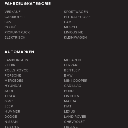
FAHRZEUGKATEGORIE
VERKAUF
SPORTWAGEN
CABRIOLETT
ELITKATEGORIE
SUV
FAMILIE
COUPÉ
MUSCLE
PICKUP-TRUCK
LIMOUSINE
ELEKTRISCH
KLEINWAGEN
AUTOMARKEN
LAMBORGHINI
MCLAREN
ZEEKR
FERRARI
ROLLS ROYCE
BENTLEY
PORSCHE
BMW
MERCEDES
MINI COOPER
HYUNDAI
CADILLAC
AUDI
FORD
TESLA
LINCOLN
GMC
MAZDA
JEEP
FIAT
HUMMER
LEXUS
DODGE
LAND ROVER
NISSAN
CHEVROLET
TOYOTA
LIXIANG