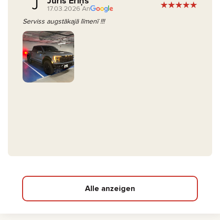
Juris Eriņš
J
17.03.2026 An
Serviss augstākajā līmenī !!!
Alle anzeigen