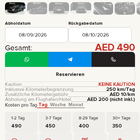
Abholdatum
Rückgabedatum
AED
490
Gesamt:
Reservieren
Kaution
KEINE KAUTION
Inklusive Kilometerbegrenzung
250 km/Tag
Zusätzliche Kilometergebühr
AED
10
/km
Abholung am Flughafen/Hotel
AED
200
(nicht inkl.)
Tag
Woche
Monat
Kosten pro Tag
1-2 Tag
3-7 Tage
8-29 Tage
30+ Tage
490
450
400
350