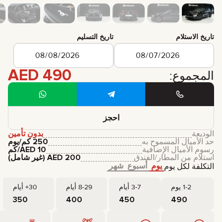
تاريخ الاستلام
تاريخ التسليم
AED
490
المجموع:
احجز
الوديعة
بدون تأمين
حد الأميال المسموح به
250 كم/يوم
رسوم الأميال الإضافية
10
AED
/كم
استلام من المطار/الفندق
200
AED
(غير شامل)
يوم
أسبوع
شهر
التكلفة لكل يوم
1-2 يوم
3-7 أيام
8-29 أيام
30+ أيام
350
400
450
490