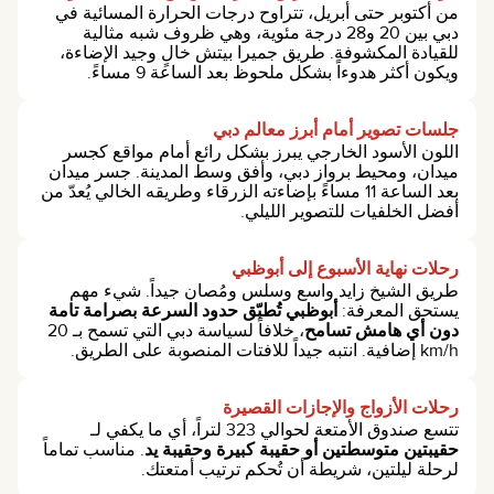
من أكتوبر حتى أبريل، تتراوح درجات الحرارة المسائية في
دبي بين 20 و28 درجة مئوية، وهي ظروف شبه مثالية
للقيادة المكشوفة. طريق جميرا بيتش خالٍ وجيد الإضاءة،
ويكون أكثر هدوءاً بشكل ملحوظ بعد الساعة 9 مساءً.
جلسات تصوير أمام أبرز معالم دبي
اللون الأسود الخارجي يبرز بشكل رائع أمام مواقع كجسر
ميدان، ومحيط برواز دبي، وأفق وسط المدينة. جسر ميدان
بعد الساعة 11 مساءً بإضاءته الزرقاء وطريقه الخالي يُعدّ من
أفضل الخلفيات للتصوير الليلي.
رحلات نهاية الأسبوع إلى أبوظبي
طريق الشيخ زايد واسع وسلس ومُصان جيداً. شيء مهم
يستحق المعرفة:
أبوظبي تُطبّق حدود السرعة بصرامة تامة
دون أي هامش تسامح
، خلافاً لسياسة دبي التي تسمح بـ 20
km/h إضافية. انتبه جيداً للافتات المنصوبة على الطريق.
رحلات الأزواج والإجازات القصيرة
تتسع صندوق الأمتعة لحوالي 323 لتراً، أي ما يكفي لـ
حقيبتين متوسطتين أو حقيبة كبيرة وحقيبة يد
. مناسب تماماً
لرحلة ليلتين، شريطة أن تُحكم ترتيب أمتعتك.