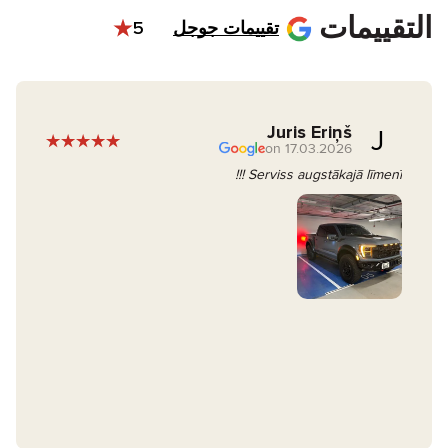
التقييمات
تقييمات جوجل
5
Juris Eriņš
J
17.03.2026 on
Serviss augstākajā līmenī !!!