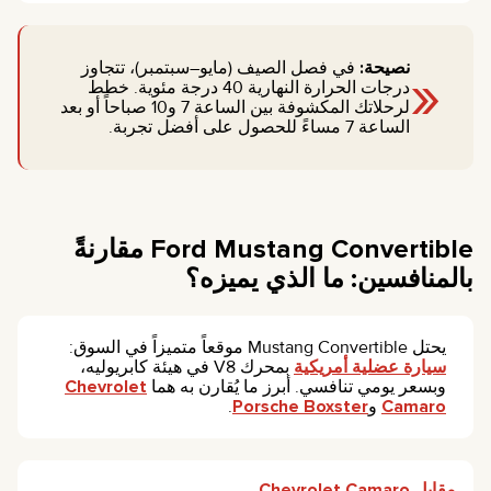
«
نصيحة:
في فصل الصيف (مايو–سبتمبر)، تتجاوز
درجات الحرارة النهارية 40 درجة مئوية. خطط
لرحلاتك المكشوفة بين الساعة 7 و10 صباحاً أو بعد
الساعة 7 مساءً للحصول على أفضل تجربة.
Ford Mustang Convertible مقارنةً
بالمنافسين: ما الذي يميزه؟
يحتل Mustang Convertible موقعاً متميزاً في السوق:
سيارة عضلية أمريكية
بمحرك V8 في هيئة كابريوليه،
وبسعر يومي تنافسي. أبرز ما يُقارن به هما
Chevrolet
Camaro
و
Porsche Boxster
.
مقابل Chevrolet Camaro