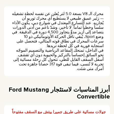
محرك الـ V8 بسعة 5.0 لتر يُعلن عن نفسه لحظة تشغيله
— زئير عميق طبيعي لا يستطيع أي محرك توربو أن
يُجاريه. عند التسارع المعتدل في شوارع دبي، يكون الأداء
سلساً وخطياً تماماً: لا تأخير، وشدّ ناعم من أدنى الدورات
يتصاعد إلى أزيز مدوٍّ يتجاوز 4,500 دورة في الدقيقة. في
وضع Sport، يُبقي ناقل الحركة الأوتوماتيكي ذو 10
سرعات المحرك في نطاق قوته المثالي، فتحصل على
استجابة فورية في كل لحظة تريدها.
في الداخل، تمنحك المقاعد الرياضية والتصميم الموجّه
نحو السائق إحساساً بالتركيز والحيوية دون أي تقشف.
أسفل السقف القابل للطي، تتحول كل رحلة مسائية إلى
تجربة لا تُنسى، فيما تبقى قوة 317 حصاناً جاهزة تحت
أمرك متى شئت.
أبرز المناسبات لاستئجار Ford Mustang
Convertible
جولات مسائية على طريق جميرا بيتش مع السقف مفتوحاً