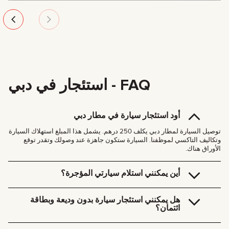
FAQ - استئجار في دبي
أود استئجار سيارة في مطار دبي
توصيل السيارة لمطار دبي يكلف 250 درهم. يشمل هذا المبلغ استهلاك السيارة
وتكاليف التاكسي لموظفنا. السيارة ستكون جاهزة عند وصولك وتقدر توقع
الأوراق هناك.
أين يمكنني استلام سيارتي المؤجرة؟
يمكنك استلام السيارة مجاناً من مكتبنا في دبي (JVC، Square Tower، مكتب
307)، أو نوصلها إليك مباشرةً في فندقك أو مطار دبي. سنلتقي بك في المكان
هل يمكنني استئجار سيارة بدون وديعة وبطاقة
الذي تحدده ونُنهي جميع الإجراءات الورقية في الحال.
ائتمان؟
رسوم التوصيل داخل دبي:
185 AED (+ ضريبة القيمة المضافة 5%) للتوصيل النهاري (09:00 –
ما نطلبش وديعة لأي سيارة عندنا. تقدر تدفع إيجار السيارة بأي طريقة تناسبك،
21:00)
حتى لو كان كاش أو باستخدام العملات الرقمية.