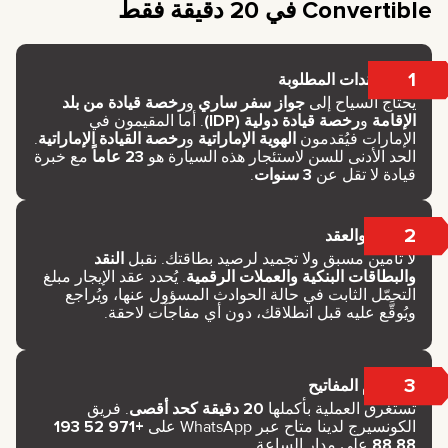
Convertible في 20 دقيقة فقط
1
المستندات المطلوبة
يحتاج السياح إلى
جواز سفر ساري
و
رخصة قيادة من بلد
الإقامة
و
رخصة قيادة دولية (IDP)
. أما المقيمون في
الإمارات فيُقدمون
الهوية الإماراتية
و
رخصة القيادة الإماراتية
.
الحد الأدنى للسن لاستئجار هذه السيارة هو
23 عاماً
مع خبرة
قيادة لا تقل عن
3 سنوات
.
2
الدفع والعقد
لا تأمين مسبق ولا تجميد لرصيد بطاقتك. نقبل
النقد
والبطاقات البنكية والعملات الرقمية
. يُحدد عقد الإيجار مبلغ
التحمّل الثابت في حالة الحوادث المسؤول عنها، ويُراجع
ويُوقَّع عليه قبل انطلاقك، دون أي مفاجآت لاحقة.
3
استلام المفاتيح
تستغرق العملية بأكملها
20 دقيقة كحد أقصى
. فريق
الكونسيرج لدينا متاح عبر WhatsApp على
+971 52 193
88 88
على مدار الساعة.