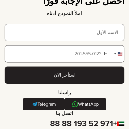
احصل على الإجابة فورًا
املأ النموذج أدناه
+1
United
States
+1
استأجر الآن
راسلنا
Telegram
WhatsApp
اتصل بنا
+971 52 193 88 88