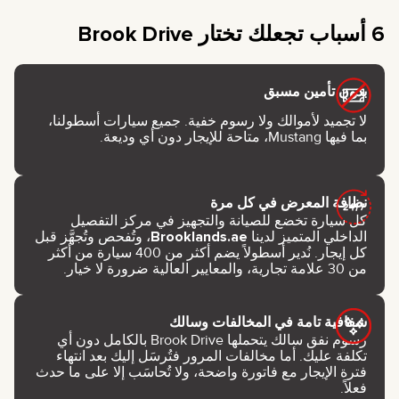
6 أسباب تجعلك تختار Brook Drive
بدون تأمين مسبق
لا تجميد لأموالك ولا رسوم خفية. جميع سيارات أسطولنا،
بما فيها Mustang، متاحة للإيجار دون أي وديعة.
نظافة المعرض في كل مرة
كل سيارة تخضع للصيانة والتجهيز في مركز التفصيل
الداخلي المتميز لدينا
Brooklands.ae
، وتُفحص وتُجهَّز قبل
كل إيجار. نُدير أسطولاً يضم أكثر من 400 سيارة من أكثر
من 30 علامة تجارية، والمعايير العالية ضرورة لا خيار.
شفافية تامة في المخالفات وسالك
رسوم نفق سالك يتحملها Brook Drive بالكامل دون أي
تكلفة عليك. أما مخالفات المرور فتُرسَل إليك بعد انتهاء
فترة الإيجار مع فاتورة واضحة، ولا تُحاسَب إلا على ما حدث
فعلاً.