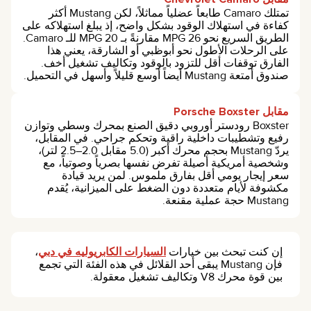
تمتلك Camaro طابعاً عضلياً مماثلاً، لكن Mustang أكثر
كفاءة في استهلاك الوقود بشكل واضح، إذ يبلغ استهلاكه على
الطريق السريع نحو 26 MPG مقارنةً بـ 20 MPG للـ Camaro.
على الرحلات الأطول نحو أبوظبي أو الشارقة، يعني هذا
الفارق توقفات أقل للتزود بالوقود وتكاليف تشغيل أخف.
صندوق أمتعة Mustang أيضاً أوسع قليلاً وأسهل في التحميل.
مقابل Porsche Boxster
Boxster رودستر أوروبي دقيق الصنع بمحرك وسطي وتوازن
رفيع وتشطيبات داخلية راقية وتحكم جراحي. في المقابل،
يردّ Mustang بحجم محرك أكبر (5.0 مقابل 2.0–2.5 لتر)،
وشخصية أمريكية أصيلة تفرض نفسها بصرياً وصوتياً، مع
سعر إيجار يومي أقل بفارق ملموس. لمن يريد قيادة
مكشوفة لأيام متعددة دون الضغط على الميزانية، يُقدم
Mustang حجة عملية مقنعة.
إن كنت تبحث بين خيارات
السيارات الكابريوليه في دبي
،
فإن Mustang يبقى أحد القلائل في هذه الفئة التي تجمع
بين قوة محرك V8 وتكاليف تشغيل معقولة.