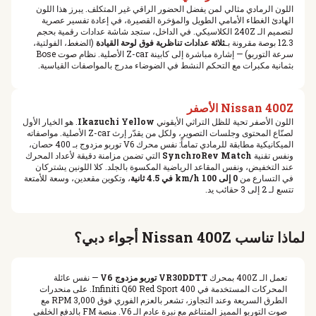
اللون الرمادي مثالي لمن يفضل الحضور الراقي غير المتكلف. يبرز هذا اللون
الهادئ الغطاء الأمامي الطويل والمؤخرة القصيرة، في إعادة تفسير عصرية
لتصميم الـ 240Z الكلاسيكي. في الداخل، ستجد شاشة عدادات رقمية بحجم
12.3 بوصة مقرونة بـ
ثلاثة عدادات تناظرية فوق لوحة القيادة
(الضغط، الفولتية،
سرعة التوربو) — إشارة مباشرة إلى كابينة Z-car الأصلية. نظام صوت Bose
بثمانية مكبرات مع التحكم النشط في الضوضاء مدرج بالمواصفات القياسية.
Nissan 400Z الأصفر
اللون الأصفر تحية للظل التراثي الأيقوني
Ikazuchi Yellow
. هو الخيار الأول
لصنّاع المحتوى وجلسات التصوير، ولكل من يقدّر إرث Z-car الأصلية. مواصفاته
الميكانيكية مطابقة للرمادي تماماً: نفس محرك V6 توربو مزدوج بـ 400 حصان،
ونفس تقنية
SynchroRev Match
التي تضمن مزامنة دقيقة لأعداد المحرك
عند التخفيض، ونفس المقاعد الرياضية المكسوة بالجلد. كلا اللونين يشتركان
في التسارع من
0 إلى 100 km/h في 4.5 ثانية
، وتكوين مقعدين، وسعة للأمتعة
تتسع لـ 2 إلى 3 حقائب يد.
لماذا تناسب Nissan 400Z أجواء دبي؟
تعمل الـ 400Z بمحرك
VR30DDTT توربو مزدوج V6
— نفس عائلة
المحركات المستخدمة في Infiniti Q60 Red Sport 400. على منحدرات
الطرق السريعة وعند التجاوز، تشعر بالعزم الفوري فوق 3,000 RPM مع
صوت التوربو المميز المتناغم مع نبرة عادم الـ V6. منصة FM بالدفع الخلفي