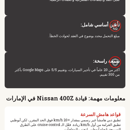
تأمين أساسي شامل:
مبلغ التحمل محدد بوضوح في العقد لحوادث الخطأ.
سمعة راسخة:
أكثر من 20 عاماً في تأجير السيارات، وتقييم 5/5 على Google Maps بأكثر
من 300 تقييم.
معلومات مهمة: قيادة Nissan 400Z في الإمارات
قواعد هامش السرعة
تطبق دبي هامشاً غير رسمي بمقدار +20 km/h فوق الحد المقرر، لكن أبوظبي
تطبق الغرامة من أول km/h زيادة. فعّل الـ cruise control على الطرق
السريعة باتجاه أبوظبي لتجنب المفاجآت.