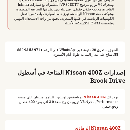
ومحرك V6 توربو مزدوج VR30DDTT المشترك مع سيارات Infiniti
الفاخرة، مع دفع خلفي حقيقي. في بيئة دبي بطرقها السريعة المتطورة
وشبكة خدمة Nissan الواسعة، تبرز هذه السيارة كواحدة من أفضل
الكوبيهات الرياضية في فئتها السعرية، تجمع بين راحة الاستخدام اليومي
وشخصية Z-car الكلاسيكية الأصيلة.
الحجز يستغرق 20 دقيقة عبر WhatsApp على الرقم
+971 52 193 88
88
، متاح على مدار الساعة طوال أيام الأسبوع.
إصدارات Nissan 400Z المتاحة في أسطول
Brook Drive
نوفر لك
Nissan 400Z
بمواصفتين لونيتين، كلتاهما مبنيتان على منصة
Performance بمحرك V6 توربو مزدوج سعة 3.0 لتر، بقوة 400 حصان
ودفع خلفي.
Nissan 400Z الرمادي