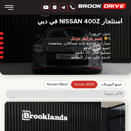
دبي
/
Nissan
/
400Z
‏العربية‏
AED
استئجار NISSAN 400Z في دبي
بدون عربون!
5
تقييم خرائط جوجل
ماركات
سيارات جديدة ذات مسافات منخفضة
مدة الإيجار
جميع أنواع الدفع
أفضل العروض
تسليم خلال 20 دقيقة
FAQ
خدمة على مدار الساعة
CERTIFICATES
التقييمات
جهات الاتصال
شراكة
اِسْتَأْجِرْ لِتُمْلِكَ
جميع الموديلات
Nissan 400Z
Nissan Patrol
الأكثر شيوعاً
+
7 925 283 88 88
جديد
السعر: من الأقل للأعلى
+
971 52 193 88 88
السعر: من الأعلى للأقل
info@brook-drive.rent