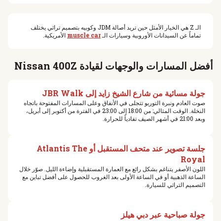
الـ Z هي الخيار الأمثل حين تريد أصالة JDM وكوبيه بتصميم تراثي يختلف
تماماً عن السيدانات الأوروبية وسيارات الـ
muscle car
الأمريكية.
أفضل المسارات والوجهات لقيادة Nissan 400Z
جولة مسائية من شارع الشيخ زايد إلى JBR Walk
صوت العادم ونبرة التوربو تتجلى في الأنفاق وعلى المسارات المفتوحة باتجاه
النخلة. الوقت المثالي: من 18:00 إلى 23:00 في الفترة من أكتوبر إلى أبريل،
وبعد 21:00 في أشهر الصيف تفادياً للحرارة.
جلسة تصوير عند متحف المستقبل أو Atlantis The
Royal
اللون الأصفر يتناغم بشكل رائع مع العمارة المستقبلية وإضاءة الليل. صوّر خلال
الساعة الذهبية أو في الساعة الأولى بعد الغروب للحصول على أفضل تباين مع
التصميم التراثي للسيارة.
جولة صباحية عبر دبي هيلز