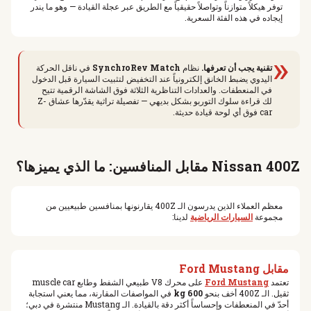
توفر هيكلاً متوازناً وتواصلاً حقيقياً مع الطريق عبر عجلة القيادة — وهو ما يندر
إيجاده في هذه الفئة السعرية.
«
تقنية يجب أن تعرفها.
نظام
SynchroRev Match
في ناقل الحركة
اليدوي يضبط الخانق إلكترونياً عند التخفيض لتثبيت السيارة قبل الدخول
في المنعطفات. والعدادات التناظرية الثلاثة فوق الشاشة الرقمية تتيح
لك قراءة سلوك التوربو بشكل بديهي — تفصيلة تراثية يقدّرها عشاق Z-
car فوق أي لوحة قيادة حديثة.
Nissan 400Z مقابل المنافسين: ما الذي يميزها؟
معظم العملاء الذين يدرسون الـ 400Z يقارنونها بمنافسين طبيعيين من
مجموعة
السيارات الرياضية
لدينا:
مقابل Ford Mustang
تعتمد
Ford Mustang
على محرك V8 طبيعي الشفط وطابع muscle car
ثقيل. الـ 400Z أخف بنحو
600 kg
في المواصفات المقارنة، مما يعني استجابة
أحدّ في المنعطفات وإحساساً أكثر دقة بالقيادة. الـ Mustang منتشرة في دبي؛