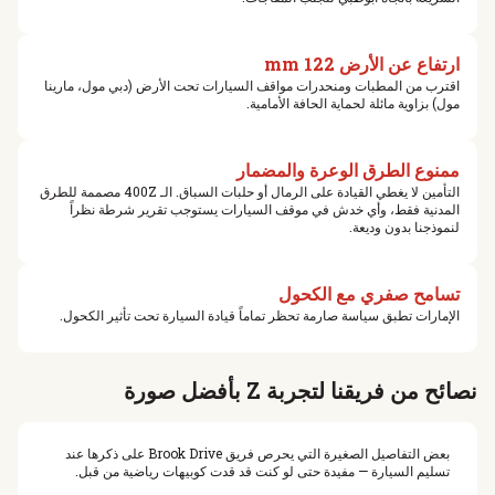
ارتفاع عن الأرض 122 mm
اقترب من المطبات ومنحدرات مواقف السيارات تحت الأرض (دبي مول، مارينا
مول) بزاوية مائلة لحماية الحافة الأمامية.
ممنوع الطرق الوعرة والمضمار
التأمين لا يغطي القيادة على الرمال أو حلبات السباق. الـ 400Z مصممة للطرق
المدنية فقط، وأي خدش في موقف السيارات يستوجب تقرير شرطة نظراً
لنموذجنا بدون وديعة.
تسامح صفري مع الكحول
الإمارات تطبق سياسة صارمة تحظر تماماً قيادة السيارة تحت تأثير الكحول.
نصائح من فريقنا لتجربة Z بأفضل صورة
بعض التفاصيل الصغيرة التي يحرص فريق Brook Drive على ذكرها عند
تسليم السيارة — مفيدة حتى لو كنت قد قدت كوبيهات رياضية من قبل.