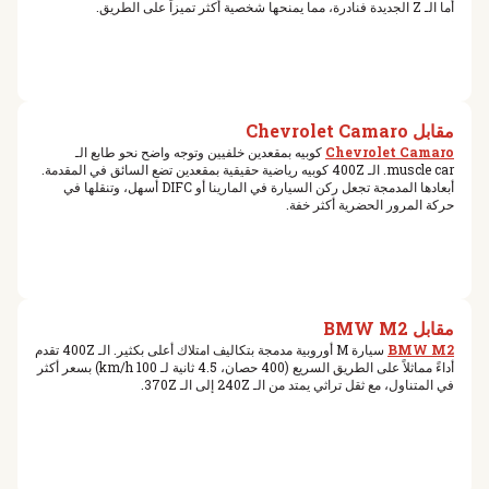
أما الـ Z الجديدة فنادرة، مما يمنحها شخصية أكثر تميزاً على الطريق.
مقابل Chevrolet Camaro
Chevrolet Camaro
كوبيه بمقعدين خلفيين وتوجه واضح نحو طابع الـ
muscle car. الـ 400Z كوبيه رياضية حقيقية بمقعدين تضع السائق في المقدمة.
أبعادها المدمجة تجعل ركن السيارة في المارينا أو DIFC أسهل، وتنقلها في
حركة المرور الحضرية أكثر خفة.
مقابل BMW M2
BMW M2
سيارة M أوروبية مدمجة بتكاليف امتلاك أعلى بكثير. الـ 400Z تقدم
أداءً مماثلاً على الطريق السريع (400 حصان، 4.5 ثانية لـ 100 km/h) بسعر أكثر
في المتناول، مع ثقل تراثي يمتد من الـ 240Z إلى الـ 370Z.