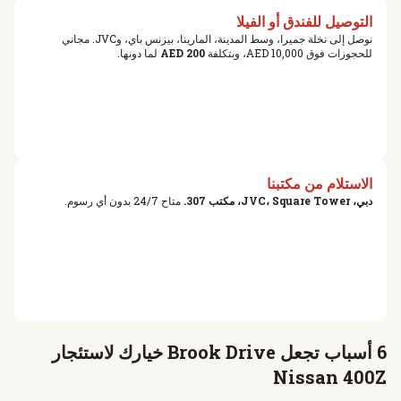
التوصيل للفندق أو الفيلا
نوصل إلى نخلة جميرا، وسط المدينة، المارينا، بيزنس باي، وJVC. مجاني
للحجوزات فوق 10,000 AED، وبتكلفة
200 AED
لما دونها.
الاستلام من مكتبنا
دبي، JVC، Square Tower، مكتب 307.
متاح 24/7 بدون أي رسوم.
6 أسباب تجعل Brook Drive خيارك لاستئجار
Nissan 400Z