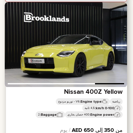
Nissan 400Z Yellow
Engine type:
رياضية
V6 - توربو مزدوج
0-100 km/h:
4,5 ثانية
Baggage:
Engine power:
400 حصان بخاري
2
من
350
إلى
650
AED
/ يوم