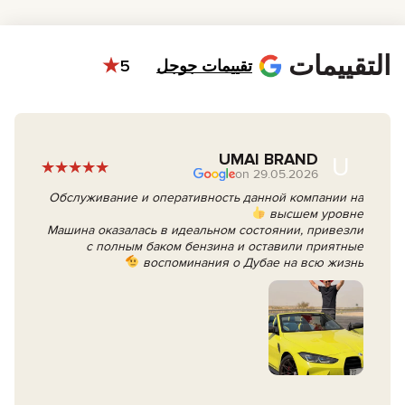
هوية الإمارات: مطلوبة إذا كنت مقيم في الإمارات.
التقييمات
تقييمات جوجل
5
UMAI BRAND
U
29.05.2026 on
Обслуживание и оперативность данной компании на
высшем уровне
Машина оказалась в идеальном состоянии, привезли
с полным баком бензина и оставили приятные
воспоминания о Дубае на всю жизнь