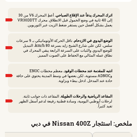
اترك المحرك يدفأ عند الإقلاع الصباحي.
أعطِ المحرك V6 من 30
إلى 40 ثانية في وضع الخمول قبل الانطلاق. محرك VR30DDTT
يعمل بشكل أفضل حين يستقر ضغط الزيت عبر التوربوين.
الوضع اليدوي في الازدحام.
ناقل الحركة الأوتوماتيكي بـ 9 سرعات
سلس، لكن على شارع الشيخ زايد بسرعة 80 km/h، التبديل
للوضع اليدوي والثبات على السرعة الرابعة يبقي المحرك في
نطاق عمله المثالي مع الحفاظ على الصوت المميز.
انتبه للمقدمة عند محطات الوقود.
معظم محطات ENOC
وADNOC مستوية، لكن بعضها في وسط المدينة يحتوي على حافة
حادة عند المدخل. ادخل ببطء وبزاوية.
المقاعد الرياضية والرحلات الطويلة.
المقاعد ذات جوانب ثابتة.
لرحلات أبوظبي اليومية، وسادة قطنية رفيعة لدعم أسفل الظهر
تفيد كثيراً.
ملخص: استئجار Nissan 400Z في دبي