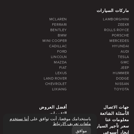
ماركات السيارات
MCLAREN
LAMBORGHINI
FERRARI
ZEEKR
BENTLEY
ROLLS ROYCE
BMW
PORSCHE
MINI COOPER
MERCEDES
CADILLAC
HYUNDAI
FORD
AUDI
LINCOLN
TESLA
MAZDA
GMC
FIAT
JEEP
LEXUS
HUMMER
LAND ROVER
DODGE
CHEVROLET
NISSAN
LIXIANG
TOYOTA
جهات الاتصال
أفضل العروض
الأسئلة الشائعة
التقييمات
باستخدامك موقعنا، أنت توافق على
أننا نستخدم
معلومات عنا
مدونة
ملفات تعريف الارتباط
سعر تأجير السيارة
منطقة دبي
موافق
إيجار أسبوعي
إيجار شهري