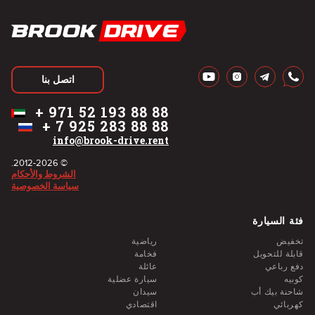
اتصل بنا
+
971 52 193 88 88
+
7 925 283 88 88
info@brook-drive.rent
© 2012-2026.
الشروط والأحكام
سياسة الخصوصية
فئة السيارة
تخفيض
رياضية
قابلة للتحويل
فخامة
دفع رباعي
عائلة
كوبيه
سيارة عضلية
شاحنة بيك أب
سيدان
كهربائي
اقتصادي