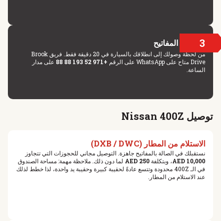
3
تسليم المفاتيح
من لحظة وصولك إلى انطلاقك بالسيارة في 20 دقيقة فقط. فريق Brook
Drive متاح على WhatsApp على الرقم
+971 52 193 88 88
على مدار
الساعة.
توصيل Nissan 400Z
الاستلام من المطار (DXB / DWC)
نستقبلك في الصالة بالمفاتيح جاهزة. التوصيل مجاني للحجوزات التي تتجاوز
10,000 AED
، وبتكلفة
250 AED
لما دون ذلك. ملاحظة مهمة: مساحة الصندوق
في الـ 400Z محدودة وتتسع عادةً لحقيبة كبيرة وحقيبة يد واحدة، لذا خطط لذلك
عند الاستلام من المطار.