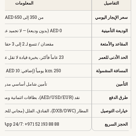
التفاصيل
المعلومات
سعر الإيجار اليومي
من 350 إلى 650 AED
الوديعة التأمينية
0 AED (بدون وديعة) — لا تجميد على البطاقة
المقاعد والأمتعة
مقعدان / تتسع لـ 2 إلى 3 حقائب يد
الحد الأدنى للعمر
23 عاماً فأكثر، بخبرة قيادة لا تقل عن 3 سنوات
المسافة المشمولة
250 km يومياً (إضافي: 10 AED لكل km)
التأمين
تأمين شامل أساسي مدرج
طرق الدفع
نقد (AED/USD/EUR)، بطاقات ائتمانية ومصرفية، عملات رقمية
خيارات التوصيل
المطار (DXB/DWC)، الفنادق، الفلل (مجاني للحجوزات فوق 10,000 AED)
الحجز السريع
sApp 24/7: +971 52 193 88 88