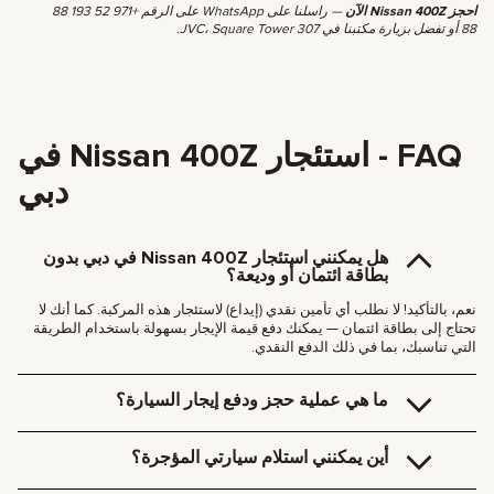
احجز Nissan 400Z الآن
— راسلنا على WhatsApp على الرقم +971 52 193 88
88 أو تفضل بزيارة مكتبنا في JVC، Square Tower 307.
FAQ - استئجار Nissan 400Z في
دبي
هل يمكنني استئجار Nissan 400Z في دبي بدون
بطاقة ائتمان أو وديعة؟
نعم، بالتأكيد! لا نطلب أي تأمين نقدي (إيداع) لاستئجار هذه المركبة. كما أنك لا
تحتاج إلى بطاقة ائتمان — يمكنك دفع قيمة الإيجار بسهولة باستخدام الطريقة
التي تناسبك، بما في ذلك الدفع النقدي.
ما هي عملية حجز ودفع إيجار السيارة؟
الحجز سريع وبسيط. اتبع هذه الخطوات:
اختر التواريخ المناسبة لك وحدد السيارة التي تريدها.
أين يمكنني استلام سيارتي المؤجرة؟
اضغط على زر
«استئجار»
في صفحة السيارة لملء نموذج سريع، أو
تواصل معنا مباشرةً عبر Telegram أو WhatsApp.
يمكنك استلام السيارة مجاناً من مكتبنا في دبي (JVC، Square Tower، مكتب