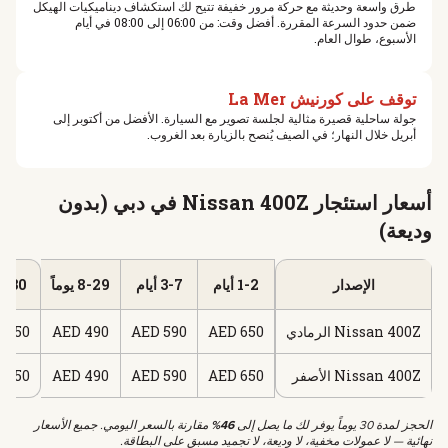
طرق واسعة وحديثة مع حركة مرور خفيفة تتيح لك استكشاف ديناميكيات الهيكل
ضمن حدود السرعة المقررة. أفضل وقت: من 06:00 إلى 08:00 في أيام
الأسبوع، طوال العام.
توقف على كورنيش La Mer
جولة ساحلية قصيرة مثالية لجلسة تصوير مع السيارة. الأفضل من أكتوبر إلى
أبريل خلال النهار؛ في الصيف يُنصح بالزيارة بعد الغروب.
أسعار استئجار Nissan 400Z في دبي (بدون
وديعة)
الإصدار
1-2 أيام
3-7 أيام
8-29 يوماً
30+ يوم
Nissan 400Z الرمادي
650 AED
590 AED
490 AED
350 AED
Nissan 400Z الأصفر
650 AED
590 AED
490 AED
350 AED
الحجز لمدة 30 يوماً يوفر لك ما يصل إلى
46%
مقارنة بالسعر اليومي. جميع الأسعار
نهائية — لا عمولات مخفية، لا وديعة، لا تجميد مسبق على البطاقة.