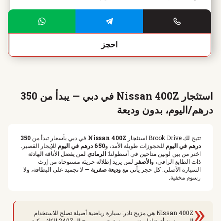
احجز
استئجار Nissan 400Z في دبي — يبدأ من 350
درهم/اليوم، بدون وديعة
تتيح لك Brook Drive استئجار
Nissan 400Z
في دبي بأسعار تبدأ من
350
درهم في اليوم
للحجوزات طويلة الأمد، و
650 درهم في اليوم
للإيجار القصير.
اختر من بين لونين متاحين في أسطولنا:
الرمادي
لمن يفضل الأناقة الهادئة
ذات الطابع الراقي، و
الأصفر
لمن يريد إطلالة جريئة مستوحاة من إرث
السيارة الأصلي. كل حجز يأتي مع
وديعة صفرية
— لا تجميد على البطاقة، ولا
رسوم مخفية.
«
Nissan 400Z هي مزيج نادر: سيارة رياضية أصيلة تصلح للاستخدام
اليومي دون أي تنازل. تصميم مستوحى من روح الـ 240Z الكلاسيكية،