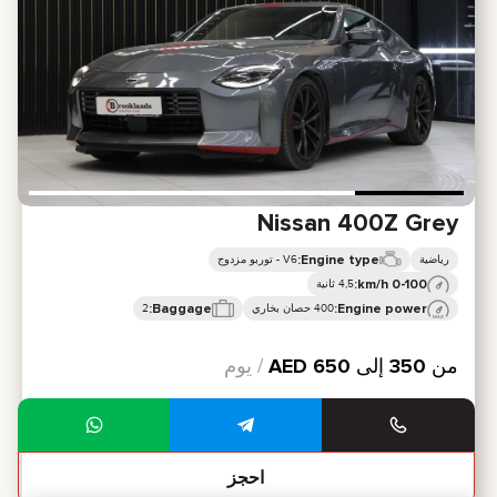
Nissan 400Z Grey
Engine type:
رياضية
V6 - توربو مزدوج
0-100 km/h:
4,5 ثانية
Baggage:
Engine power:
400 حصان بخاري
2
من
350
إلى
650
AED
/ يوم
احجز