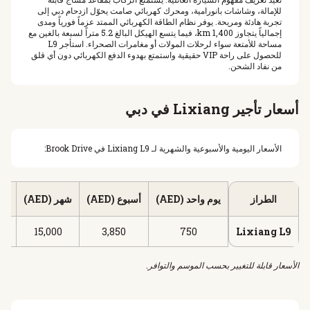
للإمالة، وشاشات بانورامية، ومحرك كهربائي صامت يحوّل ازدحام دبي إلى
تجربة هادئة ومريحة. يوفر نظام الطاقة الكهربائي الممتد عزماً فورياً ومدى
إجمالياً يتجاوز 1,400 km، فيما يتسع الهيكل البالغ 5.2 متراً لسبعة بالغين مع
مساحة للأمتعة سواء لرحلات المولات أو مغامرات الصحراء. استأجر L9
للحصول على راحة VIP حقيقية واستمتع بهدوء الدفع الكهربائي دون أي قلق
من نفاد الشحن.
أسعار تأجير Lixiang في دبي
الأسعار اليومية والأسبوعية والشهرية لـ Lixiang L9 في Brook Drive:
الطراز
يوم واحد (AED)
أسبوع (AED)
شهر (AED)
الح
15,000
3,850
750
Lixiang L9
الأسعار قابلة للتغيير بحسب الموسم والتوافر.