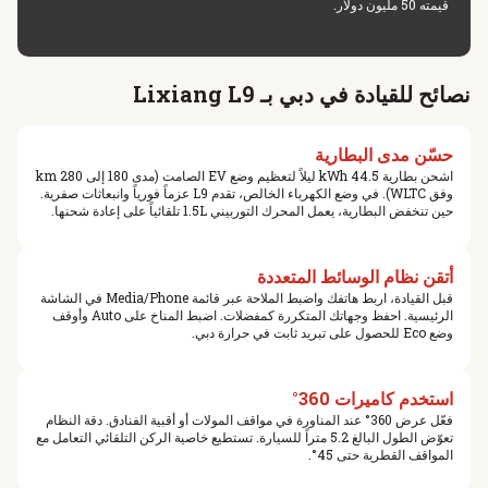
قيمته 50 مليون دولار.
نصائح للقيادة في دبي بـ Lixiang L9
حسّن مدى البطارية
اشحن بطارية 44.5 kWh ليلاً لتعظيم وضع EV الصامت (مدى 180 إلى 280 km
وفق WLTC). في وضع الكهرباء الخالص، تقدم L9 عزماً فورياً وانبعاثات صفرية.
حين تنخفض البطارية، يعمل المحرك التوربيني 1.5L تلقائياً على إعادة شحنها.
أتقن نظام الوسائط المتعددة
قبل القيادة، اربط هاتفك واضبط الملاحة عبر قائمة Media/Phone في الشاشة
الرئيسية. احفظ وجهاتك المتكررة كمفضلات. اضبط المناخ على Auto وأوقف
وضع Eco للحصول على تبريد ثابت في حرارة دبي.
استخدم كاميرات 360°
فعّل عرض 360° عند المناورة في مواقف المولات أو أقبية الفنادق. دقة النظام
تعوّض الطول البالغ 5.2 متراً للسيارة. تستطيع خاصية الركن التلقائي التعامل مع
المواقف القطرية حتى 45°.