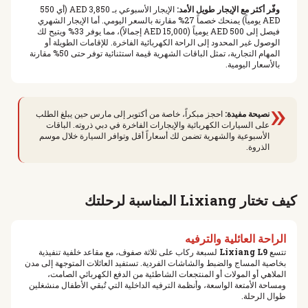
وفّر أكثر مع الإيجار طويل الأمد:
الإيجار الأسبوعي بـ 3,850 AED (أي 550
AED يومياً) يمنحك خصماً 27% مقارنة بالسعر اليومي. أما الإيجار الشهري
فيصل إلى 500 AED يومياً (15,000 AED إجمالاً)، مما يوفر 33% ويتيح لك
الوصول غير المحدود إلى الراحة الكهربائية الفاخرة. للإقامات الطويلة أو
المهام التجارية، تمثل الباقات الشهرية قيمة استثنائية توفر حتى 50% مقارنة
بالأسعار اليومية.
«
نصيحة مفيدة:
احجز مبكراً، خاصة من أكتوبر إلى مارس حين يبلغ الطلب
على السيارات الكهربائية والإيجارات الفاخرة في دبي ذروته. الباقات
الأسبوعية والشهرية تضمن لك أسعاراً أقل وتوافر السيارة خلال موسم
الذروة.
كيف تختار Lixiang المناسبة لرحلتك
الراحة العائلية والترفيه
تتسع
Lixiang L9
لسبعة ركاب على ثلاثة صفوف، مع مقاعد خلفية تنفيذية
بخاصية المساج والضبط والشاشات الفردية. تستفيد العائلات المتوجهة إلى مدن
الملاهي أو المولات أو المنتجعات الشاطئية من الدفع الكهربائي الصامت،
ومساحة الأمتعة الواسعة، وأنظمة الترفيه الداخلية التي تُبقي الأطفال منشغلين
طوال الرحلة.