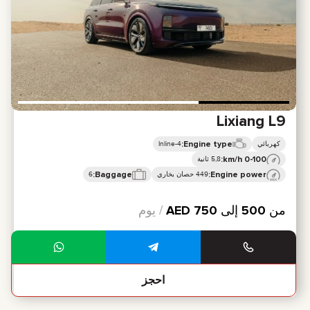
Lixiang L9
Engine type:
كهربائي
Inline-4
0-100 km/h:
5,8 ثانية
Baggage:
Engine power:
449 حصان بخاري
6
من
500
إلى
750
AED
/ يوم
احجز