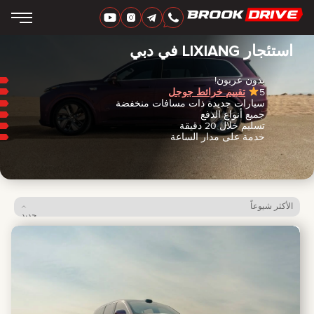
دبي
/
Lixiang
‏العربية‏
AED
استئجار LIXIANG في دبي
بدون عربون!
5
تقييم خرائط جوجل
ماركات
سيارات جديدة ذات مسافات منخفضة
مدة الإيجار
جميع أنواع الدفع
أفضل العروض
تسليم خلال 20 دقيقة
FAQ
خدمة على مدار الساعة
CERTIFICATES
التقييمات
جهات الاتصال
شراكة
اِسْتَأْجِرْ لِتُمْلِكَ
الأكثر شيوعاً
جديد
السعر: من الأقل للأعلى
+
7 925 283 88 88
السعر: من الأعلى للأقل
+
971 52 193 88 88
info@brook-drive.rent