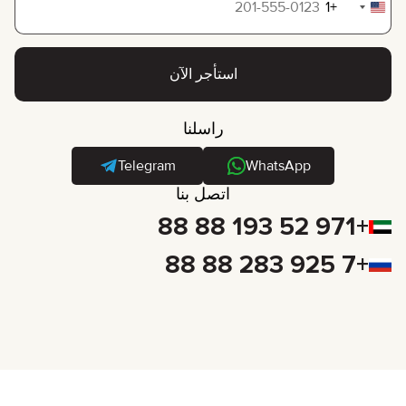
+1
United
States
+1
استأجر الآن
راسلنا
Telegram
WhatsApp
اتصل بنا
+971 52 193 88 88
+7 925 283 88 88