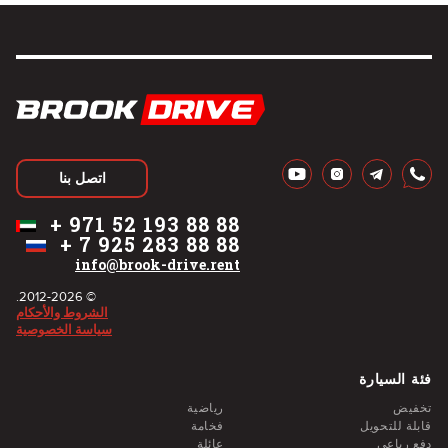
اتصل بنا
+
971 52 193 88 88
+
7 925 283 88 88
info@brook-drive.rent
© 2012-2026.
الشروط والأحكام
سياسة الخصوصية
فئة السيارة
تخفيض
رياضية
قابلة للتحويل
فخامة
دفع رباعي
عائلة