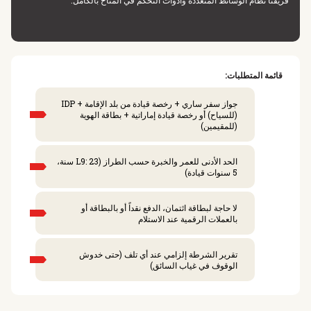
فريقنا نظام الوسائط المتعددة وأدوات التحكم في المناخ بالكامل.
قائمة المتطلبات:
جواز سفر ساري + رخصة قيادة من بلد الإقامة + IDP
(للسياح) أو رخصة قيادة إماراتية + بطاقة الهوية
(للمقيمين)
الحد الأدنى للعمر والخبرة حسب الطراز (L9: 23 سنة،
5 سنوات قيادة)
لا حاجة لبطاقة ائتمان، الدفع نقداً أو بالبطاقة أو
بالعملات الرقمية عند الاستلام
تقرير الشرطة إلزامي عند أي تلف (حتى خدوش
الوقوف في غياب السائق)