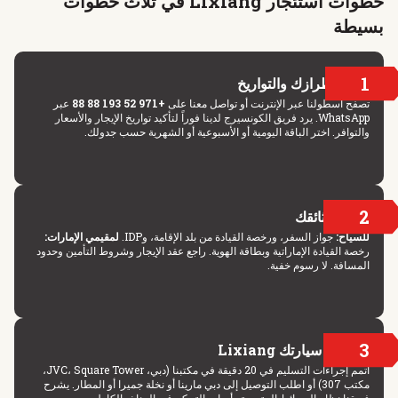
خطوات استئجار Lixiang في ثلاث خطوات
بسيطة
1
اختر طرازك والتواريخ
تصفح أسطولنا عبر الإنترنت أو تواصل معنا على
+971 52 193 88 88
عبر
WhatsApp. يرد فريق الكونسيرج لدينا فوراً لتأكيد تواريخ الإيجار والأسعار
والتوافر. اختر الباقة اليومية أو الأسبوعية أو الشهرية حسب جدولك.
2
قدّم وثائقك
للسياح:
جواز السفر، ورخصة القيادة من بلد الإقامة، وIDP.
لمقيمي الإمارات:
رخصة القيادة الإماراتية وبطاقة الهوية. راجع عقد الإيجار وشروط التأمين وحدود
المسافة. لا رسوم خفية.
3
استلم سيارتك Lixiang
أتمم إجراءات التسليم في 20 دقيقة في مكتبنا (دبي، JVC، Square Tower،
مكتب 307) أو اطلب التوصيل إلى دبي مارينا أو نخلة جميرا أو المطار. يشرح