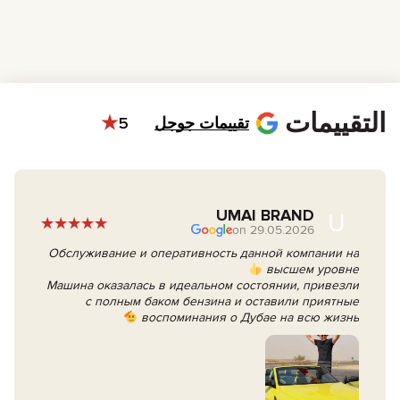
رخصة قيادة. لازم تكون سارية وعندك خبرة قيادة 3 سنوات على الأقل.
جواز سفر. لازم يكون ساري للتعريف عن نفسك.
العمر. لازم يكون عمرك 21 سنة على الأقل. أما للسيارات الرياضية
والفارهة، العمر الأدنى هو 23-25 سنة حسب متطلبات التأمين.
هوية الإمارات: مطلوبة إذا كنت مقيم في الإمارات.
التقييمات
تقييمات جوجل
5
UMAI BRAND
U
29.05.2026 on
Обслуживание и оперативность данной компании на
высшем уровне
Машина оказалась в идеальном состоянии, привезли
с полным баком бензина и оставили приятные
воспоминания о Дубае на всю жизнь