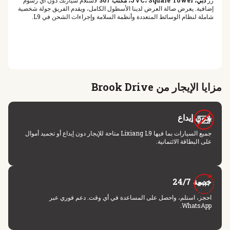
زر
دبي، JVC، Square Tower، مكتب 307
لاستلام سيارتك دون أي رسوم
إضافية. يعرض صالة العرض لدينا الأسطول الكامل، ويقدم الفريق جولة شخصية
شاملة لنظام الوسائط المتعددة وأنظمة السلامة وإجراءات الشحن في L9.
مزايا الإيجار من Brook Drive
بدون إيداع
جميع السيارات بما فيها Lixiang L9 متاحة للإيجار دون إيداع أو تجميد أموال
على البطاقة الائتمانية.
خدمة 24/7
احجز، استلم، واحصل على المساعدة في أي وقت. دعم فوري عبر
WhatsApp.