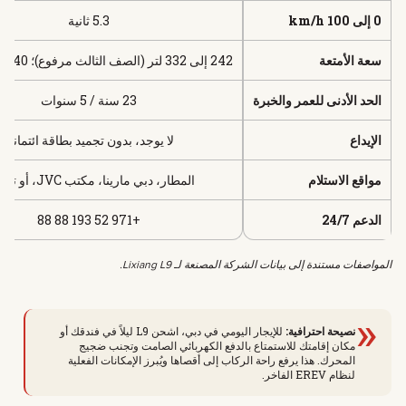
0 إلى 100 km/h
5.3 ثانية
سعة الأمتعة
242 إلى 332 لتر (الصف الثالث مرفوع)؛ 640 لتر (مطوي)
الحد الأدنى للعمر والخبرة
23 سنة / 5 سنوات
الإيداع
لا يوجد، بدون تجميد بطاقة ائتمانية
مواقع الاستلام
المطار، دبي مارينا، مكتب JVC، أو توصيل
الدعم 24/7
+971 52 193 88 88
المواصفات مستندة إلى بيانات الشركة المصنعة لـ Lixiang L9.
«
نصيحة احترافية:
للإيجار اليومي في دبي، اشحن L9 ليلاً في فندقك أو
مكان إقامتك للاستمتاع بالدفع الكهربائي الصامت وتجنب ضجيج
المحرك. هذا يرفع راحة الركاب إلى أقصاها ويُبرز الإمكانات الفعلية
لنظام EREV الفاخر.