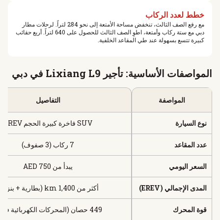
خطط لعدد الركاب
مع رفع الصف الثالث، تنخفض مساحة الأمتعة إلى نحو 284 لتراً. لرحلات مطار
دبي مع ستة ركاب وأمتعة، اطوِ الصف الثالث للحصول على 640 لتراً. أربع حقائب
كبيرة تتسع بسهولة عند طي المقاعد الخلفية.
المواصفات الأساسية: تأجير Lixiang L9 في دبي
المواصفة
التفاصيل
نوع السيارة
SUV فاخرة كبيرة الحجم EREV
عدد المقاعد
7 ركاب (3 صفوف)
السعر اليومي
يبدأ من 750 AED
المدى الإجمالي (EREV)
أكثر من 1,400 km (بطارية + بنزين)
قوة المحرك
449 حصان (المحركات الكهربائية فقط)