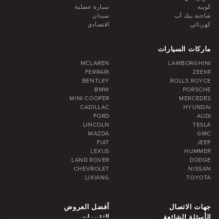
كوبيه
سيارة عضلية
شاحنة بيك أب
سيدان
كهربائي
اقتصادي
ماركات السيارات
MCLAREN
LAMBORGHINI
FERRARI
ZEEKR
BENTLEY
ROLLS ROYCE
BMW
PORSCHE
MINI COOPER
MERCEDES
CADILLAC
HYUNDAI
FORD
AUDI
LINCOLN
TESLA
MAZDA
GMC
FIAT
JEEP
LEXUS
HUMMER
LAND ROVER
DODGE
CHEVROLET
NISSAN
LIXIANG
TOYOTA
جهات الاتصال
أفضل العروض
الأسئلة الشائعة
التقييمات