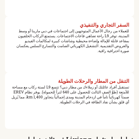
السفر التجاري والتنفيذي
للعملاء من رجال الأعمال المتوجهين إلى اجتماعات في دبي مارينا أو وسط
المدينة، توفر L9 راحة تضاهي قاعات الاجتماعات. يستمتع الركاب الخلفيون
بمقاعد قابلة للإمالة وإضاءة محيطية وشاشات كبيرة لمكالمات الفيديو
والعروض التقديمية. التشغيل الكهربائي الصامت والتسارع السلس يعكسان
صورة احترافية راقية.
التنقل من المطار والرحلات الطويلة
تستقبل أفراد عائلتك أو زملاءك من مطار دبي؟ تتسع L9 لستة ركاب مع مساحة
للأمتعة (طوِّ الصف الثالث للحصول على 640 لتراً للحمولة). يوفر نظام EREV
صمتاً كهربائياً تاماً في ازدحام المدينة ومدى إجمالياً يتجاوز 1,400 km، مما يُزيل
أي قلق بشأن نفاد الطاقة في الرحلات الطويلة.