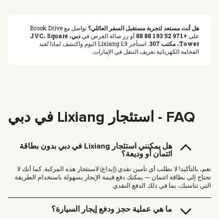
هل أنت مستعد لتجربة مستقبل السفر العائلي؟
تواصل مع Brook Drive
على
+971 52 193 88 88
أو زر صالة العرض في
دبي، JVC، Square
Tower، مكتب 307
. استأجر Lixiang L9 اليوم واكتشف لماذا تُعيد
الفخامة الكهربائية تعريف التنقل في الإمارات.
FAQ - استئجار Lixiang في دبي
هل يمكنني استئجار Lixiang في دبي بدون بطاقة
ائتمان أو وديعة؟
نعم، بالتأكيد! لا نطلب أي تأمين نقدي (إيداع) لاستئجار هذه المركبة. كما أنك لا
تحتاج إلى بطاقة ائتمان — يمكنك دفع قيمة الإيجار بسهولة باستخدام الطريقة
التي تناسبك، بما في ذلك الدفع النقدي.
ما هي عملية حجز ودفع إيجار السيارة؟