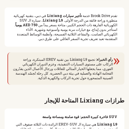
تقدم Brook Drive خدمة
تأجير سيارات Lixiang
في دبي، بتقنية كهربائية
متطورة وراحة فائقة من الدرجة الأولى.
Lixiang L9
، سيارة الـ SUV
الكهربائية الفارهة ذات الحجم الكبير، متاحة بسعر يبدأ من
750 AED يومياً
.
استأجر بدون إيداع، مع خيارات مرنة يومية وأسبوعية وشهرية. الأداء
الكهربائي الصامت، والمقاعد الثلاثية الفسيحة، وأنظمة الوسائط المتعددة
المتقدمة تعيد تعريف تجربة السفر العائلي على طرق دبي.
«
رأي الخبراء:
تجمع Lixiang L9 بين تقنية EREV المبتكرة، وراحة
الركاب على مستوى السيارات التنفيذية، وعزم الدوران الكهربائي
الفوري، مما يجعلها الخيار المثالي للعائلات ورجال الأعمال الذين يقدّرون
الفخامة الهادئة والعملية في بيئة دبي الحضرية. كل رحلة تُجسّد الهندسة
الصينية المتمحورة حول تجربة الركاب والكهربة الذكية.
طرازات Lixiang المتاحة للإيجار
SUV فاخرة كبيرة الحجم: قوة صامتة ومساحة واسعة
Lixiang L9
هي سيارة الـ EREV-SUV الرائدة ذات الثلاثة صفوف التي
تُعيد تعريف مفهوم السيارة العائلية. يستمتع الركاب بمقاعد مساج قابلة