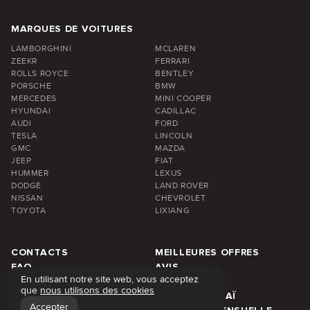
MARQUES DE VOITURES
LAMBORGHINI
MCLAREN
ZEEKR
FERRARI
ROLLS ROYCE
BENTLEY
PORSCHE
BMW
MERCEDES
MINI COOPER
HYUNDAI
CADILLAC
AUDI
FORD
TESLA
LINCOLN
GMC
MAZDA
JEEP
FIAT
HUMMER
LEXUS
DODGE
LAND ROVER
NISSAN
CHEVROLET
TOYOTA
LIXIANG
CONTACTS
MEILLEURES OFFRES
FAQ
AVIS
En utilisant notre site web, vous acceptez
À PROPOS DE NOUS
BLOG
que
nous utilisons des cookies
TARIFS DE LOCATION
ZONE DE DUBAÏ
Accepter