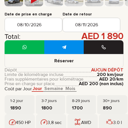
Date de prise en charge
Date de retour
AED
1 890
Total:
Réserver
Dépôt
AUCUN DÉPÔT
Limite de kilométrage incluse
200 km/jour
Frais supplémentaires pour kilométrage
AED
20
/km
Prise en charge sur place
AED
200
(non inclus)
Jour
Semaine
Mois
Coût par Jour
1-2 jour
3-7 jours
8-29 jours
30+ jours
1890
1800
1700
890
450 HP
3,8 sec
AWD
3.0 l