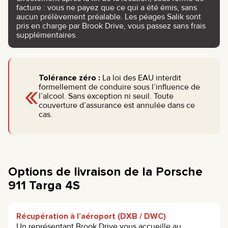
facture : vous ne payez que ce qui a été émis, sans
aucun prélèvement préalable. Les péages Salik sont
pris en charge par Brook Drive, vous passez sans frais
supplémentaires.
Tolérance zéro :
La loi des EAU interdit
«
formellement de conduire sous l’influence de
l’alcool. Sans exception ni seuil. Toute
couverture d’assurance est annulée dans ce
cas.
Options de livraison de la Porsche
911 Targa 4S
Récupération à l’aéroport (DXB / DWC)
Un représentant Brook Drive vous accueille au