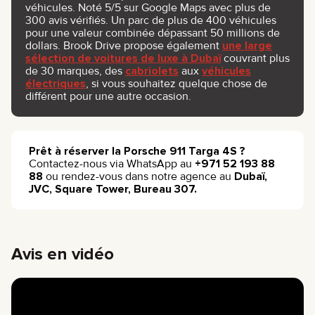
véhicules. Noté 5/5 sur Google Maps avec plus de
300 avis vérifiés. Un parc de plus de 400 véhicules
pour une valeur combinée dépassant 50 millions de
dollars. Brook Drive propose également
une large
sélection de voitures de luxe à Dubaï
couvrant plus
de 30 marques, des
cabriolets
aux
véhicules
électriques
, si vous souhaitez quelque chose de
différent pour une autre occasion.
Prêt à réserver la Porsche 911 Targa 4S ?
Contactez-nous via WhatsApp au
+971 52 193 88
88
ou rendez-vous dans notre agence au
Dubaï,
JVC, Square Tower, Bureau 307.
Avis en vidéo