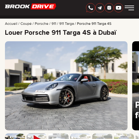
FRANÇAIS
AED
Accueil
Coupé
Porsche
911
911 Targa
Porsche 911 Targa 4S
Louer Porsche 911 Targa 4S à Dubaï
MARQUES
PÉRIODE DE LOCATION
MEILLEURES OFFRES
FAQ
CERTIFICATES
AVIS
CONTACTS
PARTENARIAT
LOUEZ-POSSÉDEZ
+
7 925 283 88 88
+
971 52 193 88 88
info@brook-drive.rent