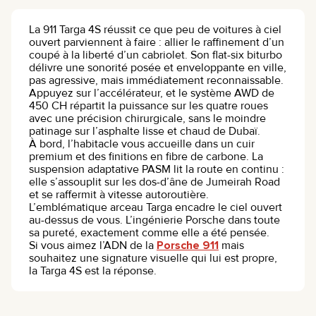
La 911 Targa 4S réussit ce que peu de voitures à ciel
ouvert parviennent à faire : allier le raffinement d’un
coupé à la liberté d’un cabriolet. Son flat-six biturbo
délivre une sonorité posée et enveloppante en ville,
pas agressive, mais immédiatement reconnaissable.
Appuyez sur l’accélérateur, et le système AWD de
450 CH répartit la puissance sur les quatre roues
avec une précision chirurgicale, sans le moindre
patinage sur l’asphalte lisse et chaud de Dubaï.
À bord, l’habitacle vous accueille dans un cuir
premium et des finitions en fibre de carbone. La
suspension adaptative PASM lit la route en continu :
elle s’assouplit sur les dos-d’âne de Jumeirah Road
et se raffermit à vitesse autoroutière.
L’emblématique arceau Targa encadre le ciel ouvert
au-dessus de vous. L’ingénierie Porsche dans toute
sa pureté, exactement comme elle a été pensée.
Si vous aimez l’ADN de la
Porsche 911
mais
souhaitez une signature visuelle qui lui est propre,
la Targa 4S est la réponse.