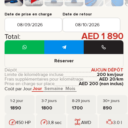
Date de prise en charge
Date de retour
AED
1 890
Total:
Réserver
Dépôt
AUCUN DÉPÔT
Limite de kilométrage incluse
200 km/jour
Frais supplémentaires pour kilométrage
AED
20
/km
Prise en charge sur place
AED
200
(non inclus)
Jour
Semaine
Mois
Coût par Jour
1-2 jour
3-7 jours
8-29 jours
30+ jours
1890
1800
1700
890
450 HP
3,8 sec
AWD
3.0 l