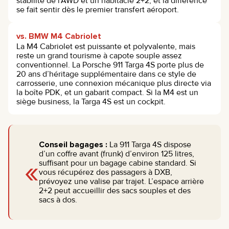
stabilité de l’AWD et un habitacle 2+2, et la différence
se fait sentir dès le premier transfert aéroport.
vs. BMW M4 Cabriolet
La M4 Cabriolet est puissante et polyvalente, mais
reste un grand tourisme à capote souple assez
conventionnel. La Porsche 911 Targa 4S porte plus de
20 ans d’héritage supplémentaire dans ce style de
carrosserie, une connexion mécanique plus directe via
la boîte PDK, et un gabarit compact. Si la M4 est un
siège business, la Targa 4S est un cockpit.
Conseil bagages :
La 911 Targa 4S dispose
d’un coffre avant (frunk) d’environ 125 litres,
«
suffisant pour un bagage cabine standard. Si
vous récupérez des passagers à DXB,
prévoyez une valise par trajet. L’espace arrière
2+2 peut accueillir des sacs souples et des
sacs à dos.