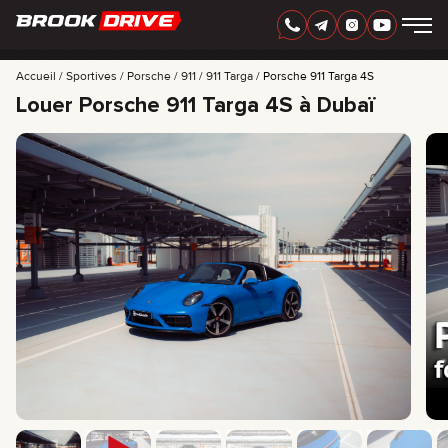
FRANÇAIS
AED
Accueil
Sportives
Porsche
911
911 Targa
Porsche 911 Targa 4S
Louer Porsche 911 Targa 4S à Dubaï
MARQUES
PÉRIODE DE LOCATION
MEILLEURES OFFRES
FAQ
CERTIFICATES
AVIS
CONTACTS
PARTENARIAT
LOUEZ-POSSÉDEZ
+
7 925 283 88 88
+
971 52 193 88 88
info@brook-drive.rent