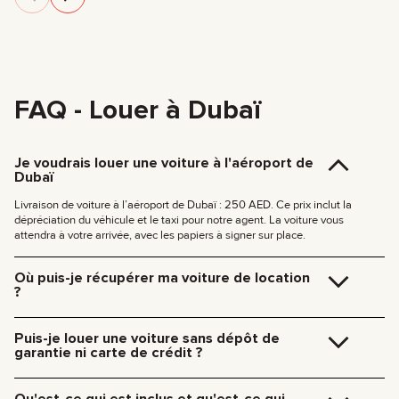
FAQ - Louer à Dubaï
Je voudrais louer une voiture à l'aéroport de
Dubaï
Livraison de voiture à l’aéroport de Dubaï : 250 AED. Ce prix inclut la
dépréciation du véhicule et le taxi pour notre agent. La voiture vous
attendra à votre arrivée, avec les papiers à signer sur place.
Où puis-je récupérer ma voiture de location
?
Vous pouvez récupérer votre véhicule directement dans notre bureau à
Dubaï (JVC, Square Tower, Bureau 307) sans frais supplémentaires, ou
Puis-je louer une voiture sans dépôt de
vous faire livrer à votre hôtel ou à l’aéroport de Dubaï. Notre équipe vous
garantie ni carte de crédit ?
retrouve à l’endroit de votre choix et s’occupe de toutes les formalités sur
place.
Pas besoin de dépôt pour nos voitures. Pas besoin de carte de crédit non
Tarifs de livraison à Dubaï :
plus — vous pouvez payer comme vous voulez, même en espèces ou en
Qu'est-ce qui est inclus et qu'est-ce qui