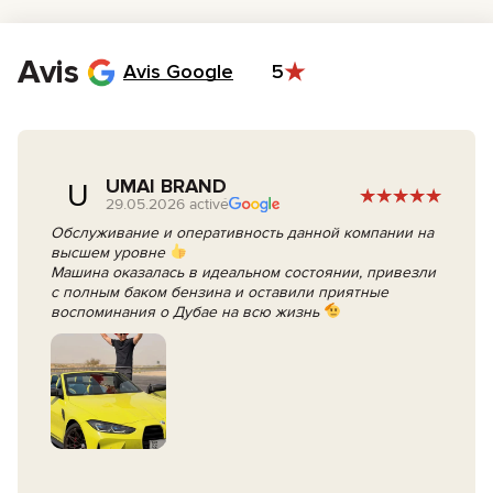
le paiement.
Le jour J, signez le contrat et prenez les clés de votre voiture.
Avis
Avis Google
5
UMAI BRAND
U
29.05.2026 activé
Обслуживание и оперативность данной компании на
высшем уровне
Машина оказалась в идеальном состоянии, привезли
с полным баком бензина и оставили приятные
воспоминания о Дубае на всю жизнь