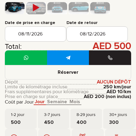
Date de prise en charge
Date de retour
AED
500
Total:
Réserver
Dépôt
AUCUN DÉPÔT
Limite de kilométrage incluse
250 km/jour
Frais supplémentaires pour kilométrage
AED
10
/km
Prise en charge sur place
AED
200
(non inclus)
Jour
Semaine
Mois
Coût par Jour
1-2 jour
3-7 jours
8-29 jours
30+ jours
500
450
400
300