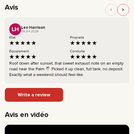
Avis
Leo Harrison
LH
26.04.2026
État
Propreté
Équipement
Conduite
Roof down after sunset, that sweet exhaust note on an empty
road near the Palm
Picked it up clean, full tank, no deposit.
Exactly what a weekend should feel like.
Write a review
Avis en vidéo