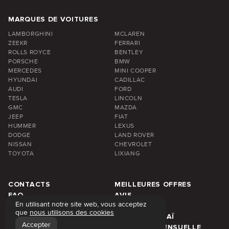
MARQUES DE VOITURES
LAMBORGHINI
MCLAREN
ZEEKR
FERRARI
ROLLS ROYCE
BENTLEY
PORSCHE
BMW
MERCEDES
MINI COOPER
HYUNDAI
CADILLAC
AUDI
FORD
TESLA
LINCOLN
GMC
MAZDA
JEEP
FIAT
HUMMER
LEXUS
DODGE
LAND ROVER
NISSAN
CHEVROLET
TOYOTA
LIXIANG
CONTACTS
MEILLEURES OFFRES
FAQ
AVIS
En utilisant notre site web, vous acceptez
À PROPOS DE NOUS
BLOG
que
nous utilisons des cookies
TARIFS DE LOCATION
ZONE DE DUBAÏ
Accepter
LOCATION HEBDOMADAIRE
LOCATION MENSUELLE