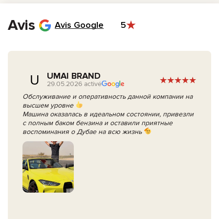
le paiement.
Le jour J, signez le contrat et prenez les clés de votre voiture.
Avis
Avis Google
5
UMAI BRAND
U
29.05.2026 activé
Обслуживание и оперативность данной компании на
высшем уровне
Машина оказалась в идеальном состоянии, привезли
с полным баком бензина и оставили приятные
воспоминания о Дубае на всю жизнь