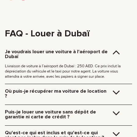
FAQ - Louer à Dubaï
Je voudrais louer une voiture à l'aéroport de
Dubaï
Livraison de voiture à l’aéroport de Dubaï : 250 AED. Ce prix inclut la
dépréciation du véhicule et le taxi pour notre agent. La voiture vous
attendra à votre arrivée, avec les papiers à signer sur place.
Où puis-je récupérer ma voiture de location
?
Vous pouvez récupérer votre véhicule directement dans notre bureau à
Dubaï (JVC, Square Tower, Bureau 307) sans frais supplémentaires, ou
Puis-je louer une voiture sans dépôt de
vous faire livrer à votre hôtel ou à l’aéroport de Dubaï. Notre équipe vous
garantie ni carte de crédit ?
retrouve à l’endroit de votre choix et s’occupe de toutes les formalités sur
place.
Pas besoin de dépôt pour nos voitures. Pas besoin de carte de crédit non
Tarifs de livraison à Dubaï :
plus — vous pouvez payer comme vous voulez, même en espèces ou en
Qu'est-ce qui est inclus et qu'est-ce qui
cryptomonnaie.
185 AED (+5% TVA) pour une livraison en journée (09:00 – 21:00)