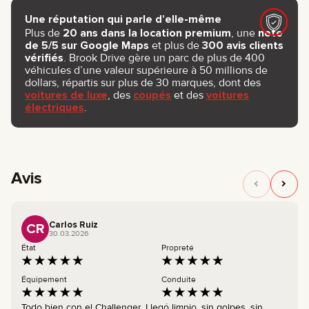
Une réputation qui parle d’elle-même
Plus de
20 ans dans la location premium
, une
note
de 5/5 sur Google Maps
et plus de
300 avis clients
vérifiés
. Brook Drive gère un parc de plus de 400
véhicules d’une valeur supérieure à 50 millions de
dollars, répartis sur plus de 30 marques, dont des
voitures de luxe
, des
coupés
et des
voitures
électriques
.
Avis
Carlos Ruiz
CR
30.03.2026
État
Propreté
Équipement
Conduite
Todo bien con el Challenger. Llegó limpio, sin golpes, sin