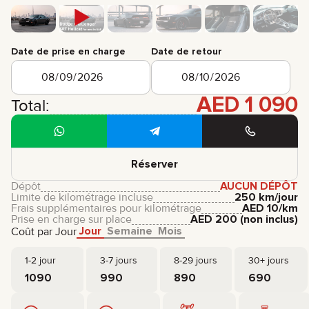
Date de prise en charge
Date de retour
AED
1 090
Total:
Réserver
Dépôt
AUCUN DÉPÔT
Limite de kilométrage incluse
250 km/jour
Frais supplémentaires pour kilométrage
AED
10
/km
Prise en charge sur place
AED
200
(non inclus)
Jour
Semaine
Mois
Coût par Jour
1-2 jour
3-7 jours
8-29 jours
30+ jours
1090
990
890
690