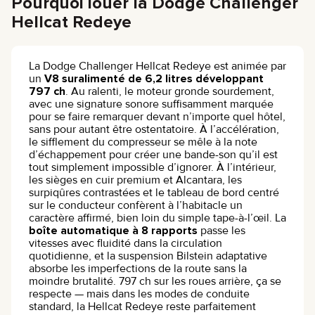
Pourquoi louer la Dodge Challenger
Hellcat Redeye
La Dodge Challenger Hellcat Redeye est animée par
un
V8 suralimenté de 6,2 litres développant
797 ch
. Au ralenti, le moteur gronde sourdement,
avec une signature sonore suffisamment marquée
pour se faire remarquer devant n’importe quel hôtel,
sans pour autant être ostentatoire. À l’accélération,
le sifflement du compresseur se mêle à la note
d’échappement pour créer une bande-son qu’il est
tout simplement impossible d’ignorer. À l’intérieur,
les sièges en cuir premium et Alcantara, les
surpiqûres contrastées et le tableau de bord centré
sur le conducteur confèrent à l’habitacle un
caractère affirmé, bien loin du simple tape-à-l’œil. La
boîte automatique à 8 rapports
passe les
vitesses avec fluidité dans la circulation
quotidienne, et la suspension Bilstein adaptative
absorbe les imperfections de la route sans la
moindre brutalité. 797 ch sur les roues arrière, ça se
respecte — mais dans les modes de conduite
standard, la Hellcat Redeye reste parfaitement