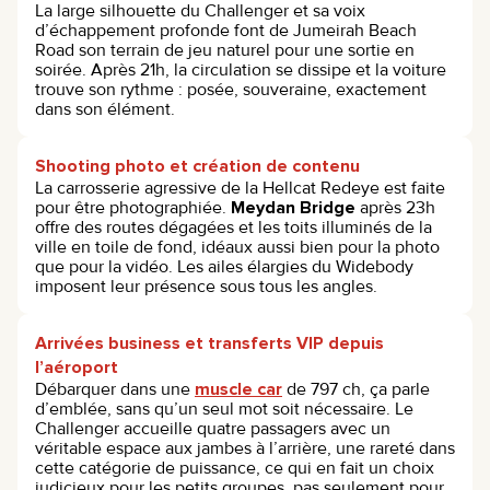
La large silhouette du Challenger et sa voix
d’échappement profonde font de Jumeirah Beach
Road son terrain de jeu naturel pour une sortie en
soirée. Après 21h, la circulation se dissipe et la voiture
trouve son rythme : posée, souveraine, exactement
dans son élément.
Shooting photo et création de contenu
La carrosserie agressive de la Hellcat Redeye est faite
pour être photographiée.
Meydan Bridge
après 23h
offre des routes dégagées et les toits illuminés de la
ville en toile de fond, idéaux aussi bien pour la photo
que pour la vidéo. Les ailes élargies du Widebody
imposent leur présence sous tous les angles.
Arrivées business et transferts VIP depuis
l’aéroport
Débarquer dans une
muscle car
de 797 ch, ça parle
d’emblée, sans qu’un seul mot soit nécessaire. Le
Challenger accueille quatre passagers avec un
véritable espace aux jambes à l’arrière, une rareté dans
cette catégorie de puissance, ce qui en fait un choix
judicieux pour les petits groupes, pas seulement pour