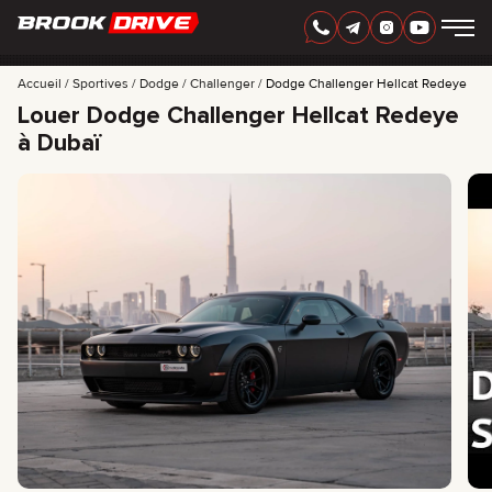
FRANÇAIS
AED
Accueil
Sportives
Dodge
Challenger
Dodge Challenger Hellcat Redeye
Louer Dodge Challenger Hellcat Redeye
à Dubaï
MARQUES
PÉRIODE DE LOCATION
MEILLEURES OFFRES
FAQ
CERTIFICATES
AVIS
CONTACTS
PARTENARIAT
LOUEZ-POSSÉDEZ
+
7 925 283 88 88
+
971 52 193 88 88
info@brook-drive.rent