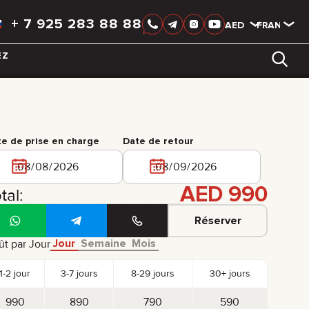
+
7 925 283 88 88
AED
AED
FRANÇAIS
EZ
LIXIANG
e de prise en charge
Date de retour
AED
990
tal:
Réserver
Jour
Semaine
Mois
t par Jour
1-2 jour
3-7 jours
8-29 jours
30+ jours
990
890
790
590