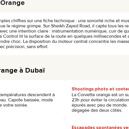
e Orange
ples chiffres sur une fiche technique : une sonorité riche et mus
 le régime grimpe. Sur Sheikh Zayed Road, il capte tous les re
 avec une intention claire : instrumentation numérique, cuir de q
 Control lit la surface de la route en quelques millisecondes et
moindre choc. La disposition du moteur central concentre les mas
c précision, sans effort.
range à Dubaï
Shootings photo et cont
es températures descendent à
La Corvette orange est un su
l’eau. Capote baissée, mode
23h pour éviter la circulatio
 votre soirée.
épurés avec peu de monde. 
dégagée des deux côtés.
Escapades spontanées ve