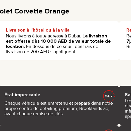
rolet Corvette Orange
Livraison à l’hôtel ou à la villa
R
Nous livrons à toute adresse à Dubaï.
La livraison
Re
est offerte dès 10 000 AED de valeur totale de
7j
location.
En dessous de ce seuil, des frais de
Bu
livraison de 200 AED s’appliquent.
État impeccable
Sa
Le
Chaque véhicule est entretenu et préparé dans notre
di
propre centre de detailing premium, Brooklands.ae,
inf
avant chaque remise de clés.
apr