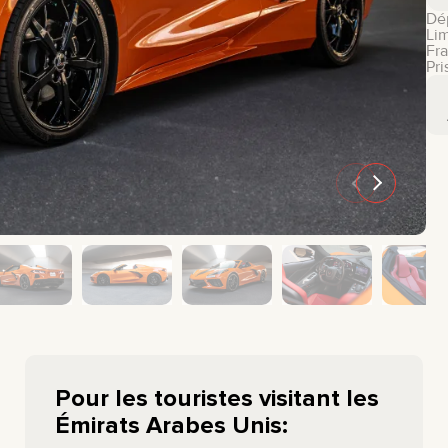
Dé
GMC
CHEVROLET
Lim
Fra
MAZDA
TOYOTA
Pri
Pour les touristes visitant les
Émirats Arabes Unis: