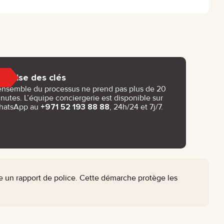
Remise des clés
ensemble du processus ne prend pas plus de 20
nutes. L’équipe conciergerie est disponible sur
hatsApp au
+971 52 193 88 88
, 24h/24 et 7j/7.
 un rapport de police. Cette démarche protège les