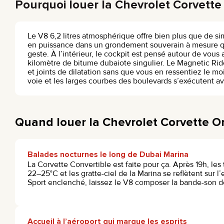
Pourquoi louer la Chevrolet Corvett
Le V8 6,2 litres atmosphérique offre bien plus que de sim
en puissance dans un grondement souverain à mesure que
geste. À l’intérieur, le cockpit est pensé autour de vous
kilomètre de bitume dubaiote singulier. Le Magnetic Ride
et joints de dilatation sans que vous en ressentiez le 
voie et les larges courbes des boulevards s’exécutent ave
Quand louer la Chevrolet Corvette O
Balades nocturnes le long de Dubai Marina
La Corvette Convertible est faite pour ça. Après 19h, l
22–25°C et les gratte-ciel de la Marina se reflètent sur 
Sport enclenché, laissez le V8 composer la bande-son de
Accueil à l’aéroport qui marque les esprits