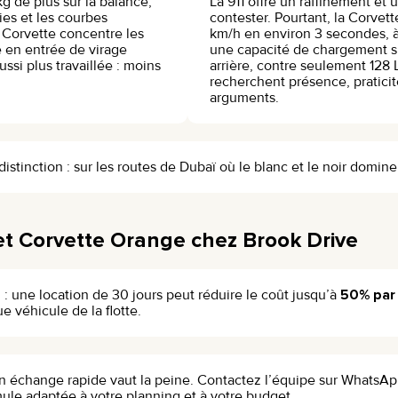
g de plus sur la balance,
La 911 offre un raffinement et 
ies et les courbes
contester. Pourtant, la Corve
a Corvette concentre les
km/h en environ 3 secondes, à 
e en entrée de virage
une capacité de chargement su
ssi plus travaillée : moins
arrière, contre seulement 128 L
recherchent présence, praticit
arguments.
stinction : sur les routes de Dubaï où le blanc et le noir domine
et Corvette Orange chez Brook Drive
n : une location de 30 jours peut réduire le coût jusqu’à
50% par 
 véhicule de la flotte.
 échange rapide vaut la peine. Contactez l’équipe sur WhatsApp
ule adaptée à votre planning et à votre budget.