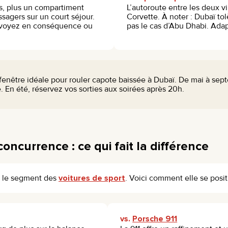
es, plus un compartiment
L’autoroute entre les deux vi
ssagers sur un court séjour.
Corvette. À noter : Dubaï tol
révoyez en conséquence ou
pas le cas d’Abu Dhabi. Ada
a fenêtre idéale pour rouler capote baissée à Dubaï. De mai à sept
. En été, réservez vos sorties aux soirées après 20h.
oncurrence : ce qui fait la différence
s le segment des
voitures de sport
. Voici comment elle se posit
vs.
Porsche 911