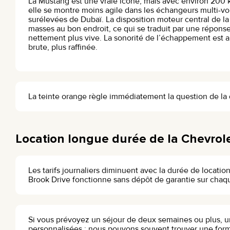
La Mustang est une vraie icône, mais avec environ 200 k
elle se montre moins agile dans les échangeurs multi-vo
surélevées de Dubaï. La disposition moteur central de l
masses au bon endroit, ce qui se traduit par une répons
nettement plus vive. La sonorité de l’échappement est au
brute, plus raffinée.
La teinte orange règle immédiatement la question de la di
Location longue durée de la Chevrol
Les tarifs journaliers diminuent avec la durée de locatio
Brook Drive fonctionne sans dépôt de garantie sur chaque
Si vous prévoyez un séjour de deux semaines ou plus, un
personnalisées : nous pouvons souvent trouver une form