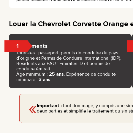
Louer la Chevrolet Corvette Orange 
1
Documents
Touristes : passeport, permis de conduire du pays
d’origine et Permis de Conduire International (IDP).
Résidents aux EAU : Emirates ID et permis de
conduire émirati.
Âge minimum :
25 ans
. Expérience de conduite
minimale :
3 ans
.
«
Important :
tout dommage, y compris une simp
deux parties et simplifie le traitement du sinist