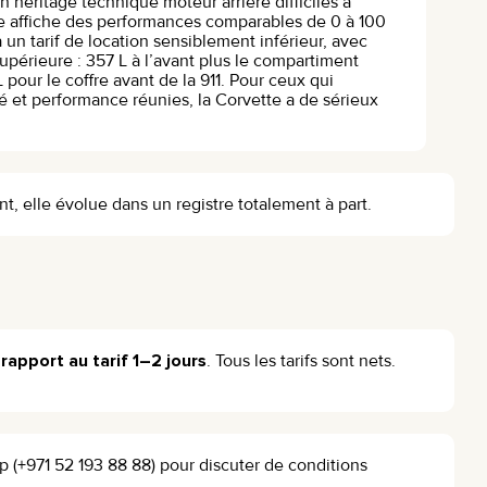
un héritage technique moteur arrière difficiles à
tte affiche des performances comparables de 0 à 100
un tarif de location sensiblement inférieur, avec
périeure : 357 L à l’avant plus le compartiment
 pour le coffre avant de la 911. Pour ceux qui
é et performance réunies, la Corvette a de sérieux
nt, elle évolue dans un registre totalement à part.
rapport au tarif 1–2 jours
. Tous les tarifs sont nets.
 (+971 52 193 88 88) pour discuter de conditions