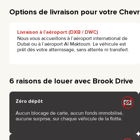
Options de livraison pour votre Chev
Livraison à l’aéroport (DXB / DWC)
Nous vous accueillons à l’aéroport international de
Dubaï ou à l’aéroport Al Maktoum. Le véhicule est
prêt dès votre atterrissage, sans attente ni transfert.
6 raisons de louer avec Brook Drive
Zéro dépôt
Aucun blocage de carte, aucun fonds immobilisé,
aucune surprise, sur chaque véhicule de la flotte.