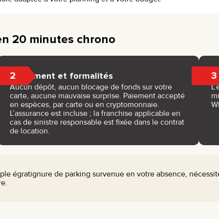
en 20 minutes chrono
2
3
Paiement et formalités
Aucun dépôt, aucun blocage de fonds sur votre
L’
carte, aucune mauvaise surprise. Paiement accepté
mi
en espèces, par carte ou en cryptomonnaie.
W
L’assurance est incluse ; la franchise applicable en
cas de sinistre responsable est fixée dans le contrat
de location.
le égratignure de parking survenue en votre absence, nécessite
re.