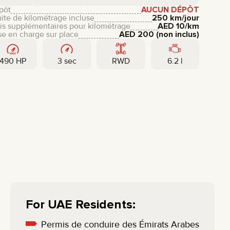
pôt
AUCUN DÉPÔT
ite de kilométrage incluse
250 km/jour
is supplémentaires pour kilométrage
AED
10
/km
se en charge sur place
AED
200
(non inclus)
490 HP
3 sec
RWD
6.2 l
For UAE Residents:
Permis de conduire des Émirats Arabes