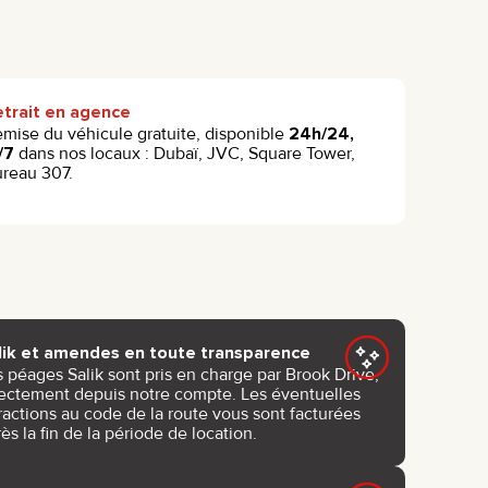
etrait en agence
mise du véhicule gratuite, disponible
24h/24,
/7
dans nos locaux : Dubaï, JVC, Square Tower,
reau 307.
lik et amendes en toute transparence
s péages Salik sont pris en charge par Brook Drive,
rectement depuis notre compte. Les éventuelles
ractions au code de la route vous sont facturées
ès la fin de la période de location.