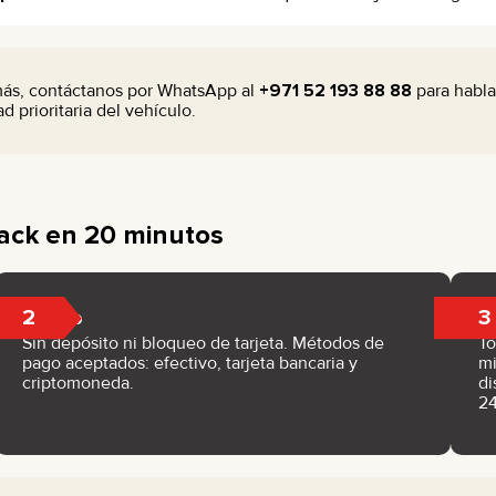
más, contáctanos por WhatsApp al
+971 52 193 88 88
para habla
d prioritaria del vehículo.
lack en 20 minutos
2
3
Pago
Sin depósito ni bloqueo de tarjeta. Métodos de
To
pago aceptados: efectivo, tarjeta bancaria y
mi
criptomoneda.
di
24