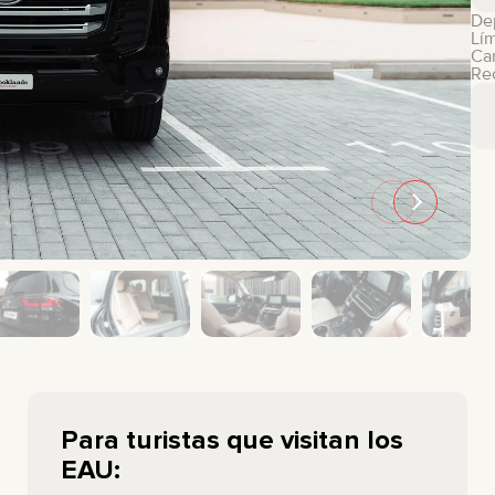
De
GMC
CHEVROLET
Lím
Car
MAZDA
TOYOTA
Rec
Para turistas que visitan los
EAU: