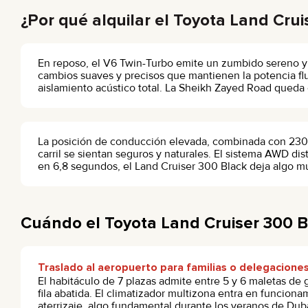
¿Por qué alquilar el Toyota Land Crui
En reposo, el V6 Twin-Turbo emite un zumbido sereno y 
cambios suaves y precisos que mantienen la potencia fl
aislamiento acústico total. La Sheikh Zayed Road qued
La posición de conducción elevada, combinada con 230 mm
carril se sientan seguros y naturales. El sistema AWD di
en 6,8 segundos, el Land Cruiser 300 Black deja algo mu
Cuándo el Toyota Land Cruiser 300 Bl
Traslado al aeropuerto para familias o delegacione
El habitáculo de 7 plazas admite entre 5 y 6 maletas de 
fila abatida. El climatizador multizona entra en funciona
aterrizaje, algo fundamental durante los veranos de Dubá