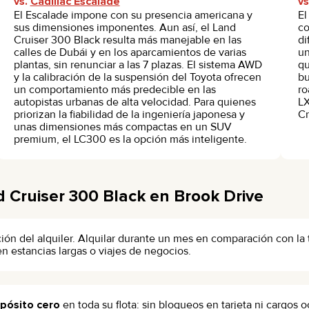
vs.
Cadillac Escalade
v
El Escalade impone con su presencia americana y
El
sus dimensiones imponentes. Aun así, el Land
co
Cruiser 300 Black resulta más manejable en las
di
calles de Dubái y en los aparcamientos de varias
un
plantas, sin renunciar a las 7 plazas. El sistema AWD
qu
y la calibración de la suspensión del Toyota ofrecen
bu
un comportamiento más predecible en las
ro
autopistas urbanas de alta velocidad. Para quienes
LX
priorizan la fiabilidad de la ingeniería japonesa y
Cr
unas dimensiones más compactas en un SUV
premium, el LC300 es la opción más inteligente.
d Cruiser 300 Black en Brook Drive
ión del alquiler. Alquilar durante un mes en comparación con la 
en estancias largas o viajes de negocios.
pósito cero
en toda su flota: sin bloqueos en tarjeta ni cargos o