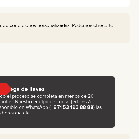
r de condiciones personalizadas. Podemos ofrecerte
Entrega de llaves
do el proceso se completa en menos de 20
nutos. Nuestro equipo de conserjería está
sponible en WhatsApp (
+971 52 193 88 88
) las
 horas del día.