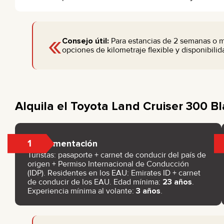
«
Consejo útil:
Para estancias de 2 semanas o 
opciones de kilometraje flexible y disponibilida
Alquila el Toyota Land Cruiser 300 B
1
Documentación
Turistas: pasaporte + carnet de conducir del país de
origen + Permiso Internacional de Conducción
(IDP). Residentes en los EAU: Emirates ID + carnet
de conducir de los EAU. Edad mínima:
23 años
.
Experiencia mínima al volante:
3 años
.