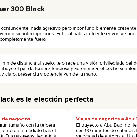
ser 300 Black
contundente, nada agresivo pero inconfundiblemente presente. A
uyendo sin interrupciones. Entra al habitáculo y te envuelve po
a completamente fuera.
 de distancia al suelo, te ofrece una visión privilegiada del d
stribuye el par de forma silenciosa y automática; el coche simple
y claro: presencia y potencia van de la mano.
ack es la elección perfecta
s de negocios
Viajes de negocios a Abu 
gran tamaño con la tercera
El trayecto a Abu Dabi no ll
miento de inmediato tras el
son 90 minutos de cabina si
i. Tus pasajeros llegarán al
velocidad de autopista. Un d