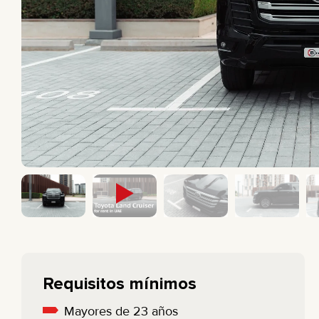
CAMIONETA
BMW
SEDÁN
MERCEDES
ELÉCTRICO
All cars
ECONÓMICO
Requisitos mínimos
Mayores de 23 años