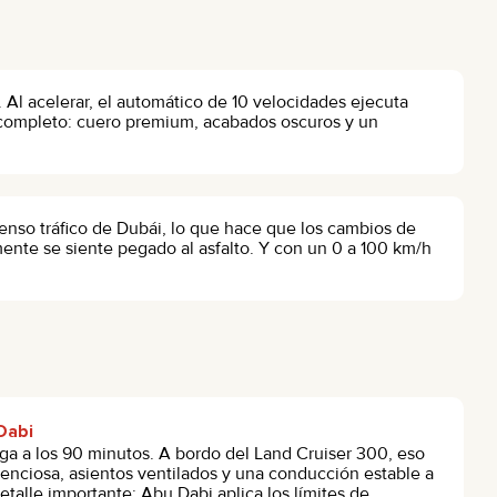
l acelerar, el automático de 10 velocidades ejecuta
r completo: cuero premium, acabados oscuros y un
enso tráfico de Dubái, lo que hace que los cambios de
mente se siente pegado al asfalto. Y con un 0 a 100 km/h
Dabi
ega a los 90 minutos. A bordo del Land Cruiser 300, eso
lenciosa, asientos ventilados y una conducción estable a
etalle importante: Abu Dabi aplica los límites de