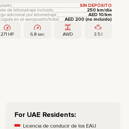
pósito
SIN DEPÓSITO
ite de kilometraje incluido
250 km/día
go adicional por kilometraje
AED
10
/km
ogida en el aeropuerto/hotel
AED
200
(no incluido)
271 HP
6,8 sec
AWD
3.5 l
For UAE Residents:
Licencia de conducir de los EAU