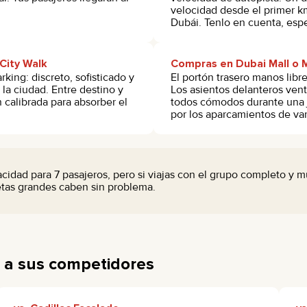
velocidad desde el primer k
Dubái. Tenlo en cuenta, espe
City Walk
Compras en Dubai Mall o M
king: discreto, sofisticado y
El portón trasero manos lib
la ciudad. Entre destino y
Los asientos delanteros vent
 calibrada para absorber el
todos cómodos durante una jo
por los aparcamientos de var
idad para 7 pasajeros, pero si viajas con el grupo completo y mu
etas grandes caben sin problema.
e a sus competidores