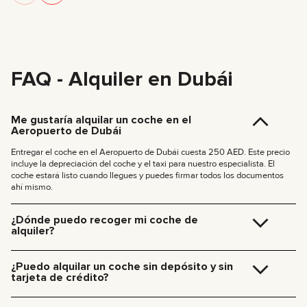
FAQ - Alquiler en Dubái
Me gustaría alquilar un coche en el
Aeropuerto de Dubái
Entregar el coche en el Aeropuerto de Dubái cuesta 250 AED. Este precio
incluye la depreciación del coche y el taxi para nuestro especialista. El
coche estará listo cuando llegues y puedes firmar todos los documentos
ahí mismo.
¿Dónde puedo recoger mi coche de
alquiler?
Puedes recoger el coche en nuestra oficina de Dubái (JVC, Square Tower,
Oficina 307) sin coste adicional, o solicitar que te lo llevemos directamente
¿Puedo alquilar un coche sin depósito y sin
a tu hotel o al Aeropuerto de Dubái. Nos encontraremos contigo en el lugar
tarjeta de crédito?
que elijas y gestionaremos toda la documentación en el momento.
Tarifas de entrega en Dubái:
Ya no pedimos depósitos para nuestros coches. Tampoco necesitas tarjeta
de crédito: puedes pagar el alquiler con cualquier método de pago, como
185 AED (+5% IVA) para entregas diurnas (09:00 – 21:00)