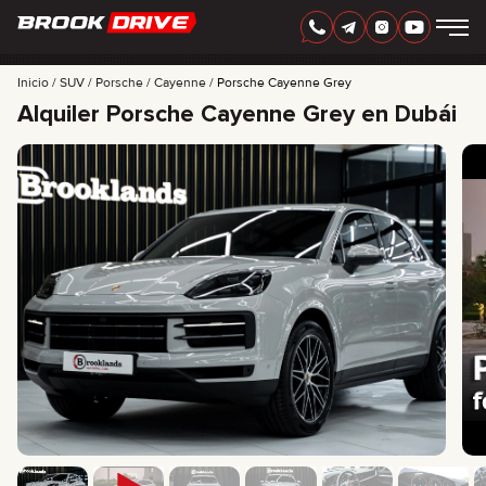
ESPAÑOL
AED
Inicio
SUV
Porsche
Cayenne
Porsche Cayenne Grey
Alquiler Porsche Cayenne Grey en Dubái
MARCAS
PERIODO DE ALQUILER
MEJORES OFERTAS
FAQ
CERTIFICATES
RESEÑAS
CONTACTO
ASOCIACIÓN
RENTA CON OPCIÓN A COMPRA
+
7 925 283 88 88
+
971 52 193 88 88
info@brook-drive.rent