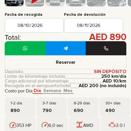
Fecha de recogida
Fecha de devolución
AED
890
Total:
Reservar
Depósito
SIN DEPÓSITO
Límite de kilometraje incluido
250 km/día
Cargo adicional por kilometraje
AED
10
/km
Recogida en el aeropuerto/hotel
AED
200
(no incluido)
Día
Semana
Mes
Costo por Día
1-2 día
3-7 días
8-29 días
30+ días
890
790
690
490
353 HP
6,0 sec
AWD
3.0 l