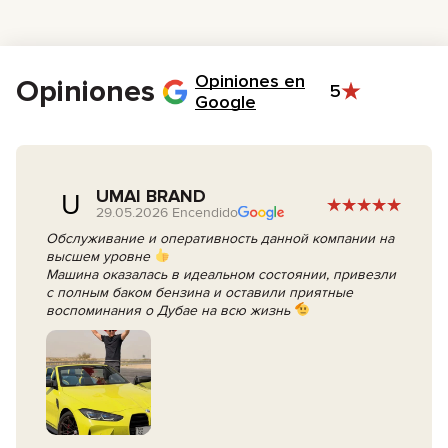
WhatsApp, Telegram, llamada o pide que te llamemos.
Nuestro gerente te llamará para confirmar tu reserva, hacer los
papeles, hablar de opciones extra y organizar el pago.
El día que empiece el alquiler, solo firma el contrato y recoge las
llaves de tu coche.
Opiniones en
Opiniones
5
Google
UMAI BRAND
U
29.05.2026 Encendido
Обслуживание и оперативность данной компании на
высшем уровне
Машина оказалась в идеальном состоянии, привезли
с полным баком бензина и оставили приятные
воспоминания о Дубае на всю жизнь