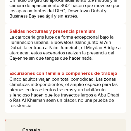
Un radio de giro de aproximadamente 5,9 metros y la
cámara de aparcamiento 360° hacen que moverse por
los aparcamientos del DIFC, Downtown Dubai y
Business Bay sea ágil y sin estrés.
Salidas nocturnas y presencia premium
La carrocería gris luce de forma excepcional bajo la
iluminación urbana. Bluewaters Island junto al Ain
Dubai, la entrada a Palm Jumeirah, el Meydan Bridge al
atardecer: estos escenarios realzan la presencia del
Cayenne sin que tengas que hacer nada.
Excursiones con familia o compañeros de trabajo
Cinco adultos viajan con total comodidad. Las zonas
climáticas independientes, el amplio espacio para las
piernas en los asientos traseros y un habitáculo
silencioso hacen que los trayectos largos a Abu Dhabi
o Ras Al Khaimah sean un placer, no una prueba de
resistencia.
Consejo: