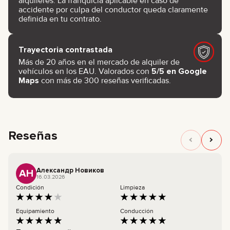
alquileres. La franquicia aplicable en caso de
accidente por culpa del conductor queda claramente
definida en tu contrato.
Trayectoria contrastada
Más de 20 años en el mercado de alquiler de
vehículos en los EAU. Valorados con
5/5 en Google
Maps
con más de 300 reseñas verificadas.
Reseñas
Александр Новиков
АН
16.03.2026
Condición
Limpieza
Equipamiento
Conducción