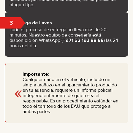
ningún tipo.
3
Entrega de llaves
Todo el proceso de entrega no lleva más de 20
minutos. Nuestro equipo de conserjería está
disponible en WhatsApp (
+971 52 193 88 88
) las 24
horas del día.
Importante:
Cualquier daño en el vehículo, incluido un
«
simple arañazo en el aparcamiento producido
en tu ausencia, requiere un informe policial
independientemente de quién sea el
responsable. Es un procedimiento estándar en
todo el territorio de los EAU que protege a
ambas partes.