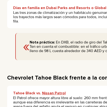
Días en familia en Dubai Parks and Resorts o Global
Las tres zonas de climatización y un habitáculo genuin
los trayectos más largos sean cómodos para todos, inclui
fila.
«
Nota práctica:
En DXB, el radio de giro del 
Ten en cuenta el combustible: en el tráfico u
lleno de 98 L cuesta alrededor de 340 AED y 
Chevrolet Tahoe Black frente a la c
Tahoe Black vs.
Nissan Patrol
El Patrol ofrece mayor altura libre al suelo: 260 mm fren
aunque esa diferencia es irrelevante en las carreteras d
arena fuera del asfalto anula el seguro en cualquier alqui