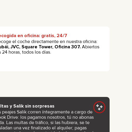
cogida en oficina: gratis, 24/7
coge el coche directamente en nuestra oficina:
bái, JVC, Square Tower, Oficina 307.
Abiertos
s 24 horas, todos los días.
ltas y Salik sin sorpresas
s peajes Salik corren íntegramente a cargo de
ook Drive: los pagamos nosotros, tú no abonas
a. Las multas de tráfico, si las hubiera, se te
sladan una vez finalizado el alquiler; pagas