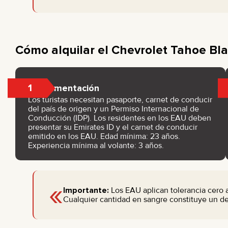
Cómo alquilar el Chevrolet Tahoe Bl
1
Documentación
Los turistas necesitan pasaporte, carnet de conducir
del país de origen y un Permiso Internacional de
Conducción (IDP). Los residentes en los EAU deben
presentar su Emirates ID y el carnet de conducir
emitido en los EAU. Edad mínima: 23 años.
Experiencia mínima al volante: 3 años.
«
Importante:
Los EAU aplican tolerancia cero al
Cualquier cantidad en sangre constituye un del