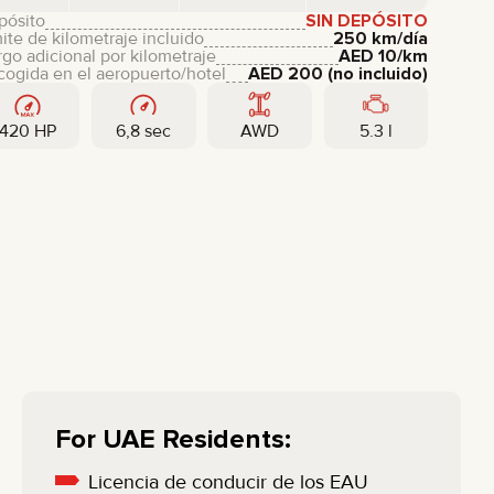
pósito
SIN DEPÓSITO
ite de kilometraje incluido
250 km/día
go adicional por kilometraje
AED
10
/km
ogida en el aeropuerto/hotel
AED
200
(no incluido)
420 HP
6,8 sec
AWD
5.3 l
For UAE Residents:
Licencia de conducir de los EAU