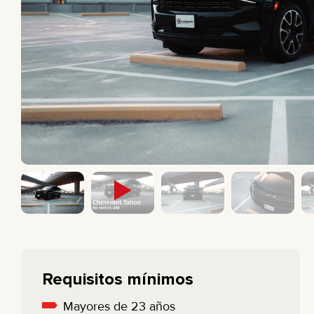
CAMIONETA
BMW
SEDÁN
MERCEDES
ELÉCTRICO
All cars
ECONÓMICO
Requisitos mínimos
Mayores de 23 años