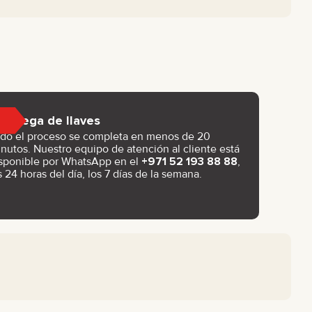
Entrega de llaves
do el proceso se completa en menos de 20
nutos. Nuestro equipo de atención al cliente está
sponible por WhatsApp en el
+971 52 193 88 88
,
s 24 horas del día, los 7 días de la semana.