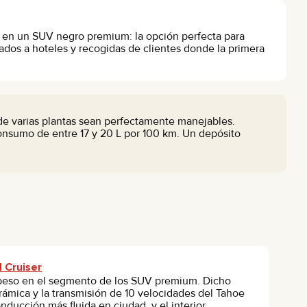
os en un SUV negro premium: la opción perfecta para
ados a hoteles y recogidas de clientes donde la primera
e varias plantas sean perfectamente manejables.
consumo de entre 17 y 20 L por 100 km. Un depósito
 Cruiser
e peso en el segmento de los SUV premium. Dicho
rámica y la transmisión de 10 velocidades del Tahoe
ducción más fluida en ciudad, y el interior