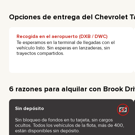
Opciones de entrega del Chevrolet 
Recogida en el aeropuerto (DXB / DWC)
Te esperamos en la terminal de llegadas con el
vehículo listo. Sin esperas en lanzaderas, sin
trayectos compartidos.
6 razones para alquilar con Brook Dr
Sin depósito
Sin bloqueo de fondos en tu tarjeta, sin cargos
ocultos. Todos los vehículos de la flota, más de 400,
están disponibles sin depósito.