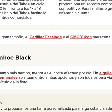
ustible del Tahoe en ciclo
proporciona un espacio compara
 km frente a los 17 a 18
competitivo. Para familias o g
s bajo del Tahoe facilita la
diferencia cuenta.
entros comerciales.
e gran tamaño, el
Cadillac Escalade
y el
GMC Yukon
merecen tu 
Tahoe Black
: cuanto más tiempo, menor es el coste efectivo por día. Un
alquil
semanales
se sitúan entre ambas opciones y son ideales para vi
culo de la flota.
?
 te preparamos una tarifa personalizada para larga estancia ada