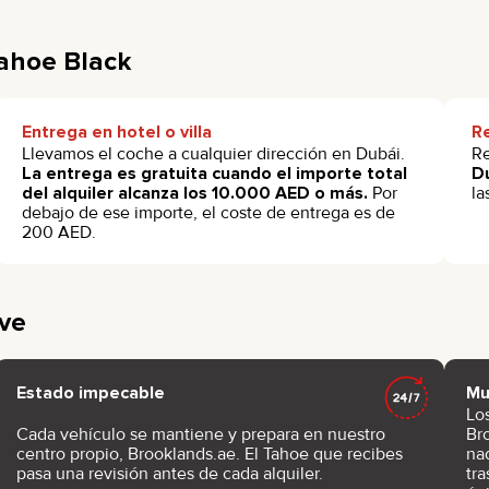
Tahoe Black
Entrega en hotel o villa
Re
Llevamos el coche a cualquier dirección en Dubái.
Re
La entrega es gratuita cuando el importe total
Du
del alquiler alcanza los 10.000 AED o más.
Por
la
debajo de ese importe, el coste de entrega es de
200 AED.
ive
Estado impecable
Mu
Lo
Cada vehículo se mantiene y prepara en nuestro
Br
centro propio, Brooklands.ae. El Tahoe que recibes
nad
pasa una revisión antes de cada alquiler.
tra