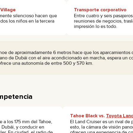
 Village
Transporte corporativo
amente silencioso hacen que
Entre cuatro y seis pasajer
dos los niños en la tercera
reuniones de negocios, trasl
impresión lo es todo.
Tahoe de aproximadamente 6 metros hace que los aparcamientos d
rbano de Dubái con el aire acondicionado en marcha, espera un 
ofrece una autonomía de entre 500 y 570 km.
ompetencia
Tahoe Black vs.
Toyota Land
te a los 175 mm del Tahoe,
El Land Cruiser es un rival d
e Dubái, y conducir en
esto, la cámara de visión pano
ler. En ciudad, el radio de
ofrecen una experiencia de con