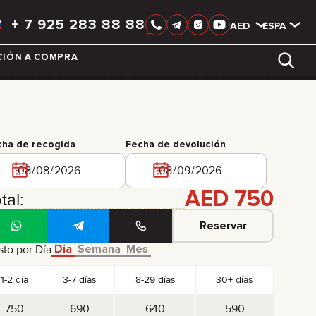
+
7 925 283 88 88
AED
AED
ESPAÑOL
CIÓN A COMPRA
LIXIANG
cha de recogida
Fecha de devolución
AED
750
tal:
Reservar
Día
Semana
Mes
to por Día
1-2 día
3-7 días
8-29 días
30+ días
750
690
640
590