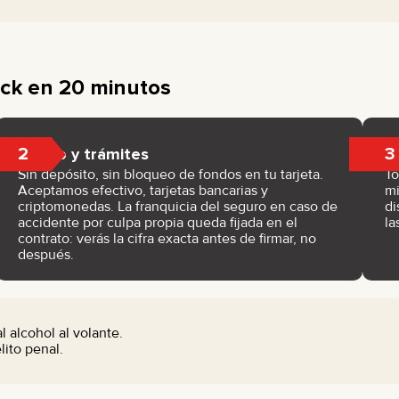
ack en 20 minutos
2
3
Pago y trámites
Sin depósito, sin bloqueo de fondos en tu tarjeta.
To
Aceptamos efectivo, tarjetas bancarias y
mi
criptomonedas. La franquicia del seguro en caso de
di
accidente por culpa propia queda fijada en el
la
contrato: verás la cifra exacta antes de firmar, no
después.
 alcohol al volante.
ito penal.