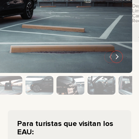
De
GMC
CHEVROLET
Lím
Car
MAZDA
TOYOTA
Rec
Para turistas que visitan los
EAU: