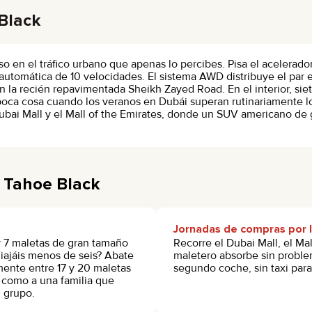
 Black
so en el tráfico urbano que apenas lo percibes. Pisa el acelerad
 automática de 10 velocidades. El sistema AWD distribuye el par 
 la recién repavimentada Sheikh Zayed Road. En el interior, siet
 poca cosa cuando los veranos en Dubái superan rutinariamente l
Dubai Mall y el Mall of the Emirates, donde un SUV americano d
t Tahoe Black
Jornadas de compras por 
 y 7 maletas de gran tamaño
Recorre el Dubai Mall, el Mal
Viajáis menos de seis? Abate
maletero absorbe sin proble
amente entre 17 y 20 maletas
segundo coche, sin taxi para
 como a una familia que
 grupo.