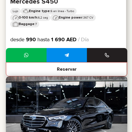
Mercedes S450
Engine type:
Lujo
6 en línea - Turbo
0-100 km/h:
Engine power:
6,2 seg
367 CV
Baggage:
7
desde
990
hasta
1 690
AED
/ Día
Reservar