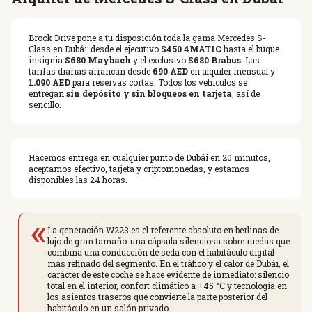
Brook Drive pone a tu disposición toda la gama Mercedes S-
Class en Dubái: desde el ejecutivo
S450 4MATIC
hasta el buque
insignia
S680 Maybach
y el exclusivo
S680 Brabus
. Las
tarifas diarias arrancan desde
690 AED
en alquiler mensual y
1.090 AED
para reservas cortas. Todos los vehículos se
entregan
sin depósito y sin bloqueos en tarjeta
, así de
sencillo.
Hacemos entrega en cualquier punto de Dubái en 20 minutos,
aceptamos efectivo, tarjeta y criptomonedas, y estamos
disponibles las 24 horas.
«
La generación W223 es el referente absoluto en berlinas de
lujo de gran tamaño: una cápsula silenciosa sobre ruedas que
combina una conducción de seda con el habitáculo digital
más refinado del segmento. En el tráfico y el calor de Dubái, el
carácter de este coche se hace evidente de inmediato: silencio
total en el interior, confort climático a +45 °C y tecnología en
los asientos traseros que convierte la parte posterior del
habitáculo en un salón privado.