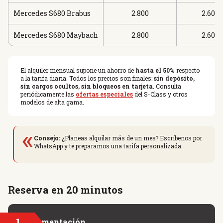
Mercedes S680 Brabus
2.800
2.600
Mercedes S680 Maybach
2.800
2.600
El alquiler mensual supone un ahorro de
hasta el 50%
respecto
a la tarifa diaria. Todos los precios son finales:
sin depósito,
sin cargos ocultos, sin bloqueos en tarjeta
. Consulta
periódicamente las
ofertas especiales
del S-Class y otros
modelos de alta gama.
«
Consejo:
¿Planeas alquilar más de un mes? Escríbenos por
WhatsApp y te preparamos una tarifa personalizada.
Reserva en 20 minutos
1
Documentación