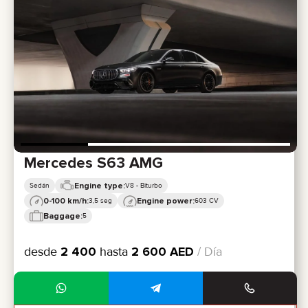
Mercedes S63 AMG
Engine type:
Sedán
V8 - Biturbo
0-100 km/h:
Engine power:
3,5 seg
603 CV
Baggage:
5
desde
2 400
hasta
2 600
AED
/ Día