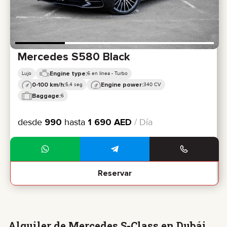
Mercedes S580 Black
Engine type:
Lujo
6 en línea - Turbo
0-100 km/h:
Engine power:
5,4 seg
340 CV
Baggage:
6
desde
990
hasta
1 690
AED
/ Día
Reservar
Alquiler de Mercedes S-Class en Dubái