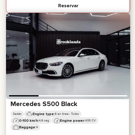
Reservar
Mercedes S500 Black
Engine type:
Sedán
6 en línea - Turbo
0-100 km/h:
Engine power:
4,9 seg
435 CV
Baggage:
4