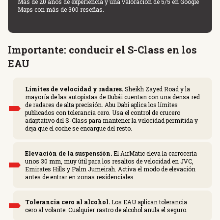
Más de 20 años de experiencia y una valoración de 5/5 en Google
Maps con más de 300 reseñas.
Importante: conducir el S-Class en los
EAU
Límites de velocidad y radares.
Sheikh Zayed Road y la
mayoría de las autopistas de Dubái cuentan con una densa red
de radares de alta precisión. Abu Dabi aplica los límites
publicados con tolerancia cero. Usa el control de crucero
adaptativo del S-Class para mantener la velocidad permitida y
deja que el coche se encargue del resto.
Elevación de la suspensión.
El AirMatic eleva la carrocería
unos 30 mm, muy útil para los resaltos de velocidad en JVC,
Emirates Hills y Palm Jumeirah. Activa el modo de elevación
antes de entrar en zonas residenciales.
Tolerancia cero al alcohol.
Los EAU aplican tolerancia
cero al volante. Cualquier rastro de alcohol anula el seguro.