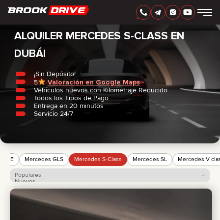
Inicio
/
Mercedes
/
S-Class
ESPAÑOL
AED
ALQUILER MERCEDES S-CLASS EN
DUBÁI
MARCAS
PERIODO DE ALQUILER
¡Sin Depósito!
MEJORES OFERTAS
5
Valoración en Google Maps
Vehículos nuevos con Kilometraje Reducido
FAQ
Todos los Tipos de Pago
CERTIFICATES
Entrega en 20 minutos
RESEÑAS
Servicio 24/7
CONTACTO
ASOCIACIÓN
RENTA CON OPCIÓN A COMPRA
s GLE
Mercedes GLS
Mercedes S-Class
Mercedes SL
Mercedes V cla
+
7 925 283 88 88
+
971 52 193 88 88
Populares
Nuevos
info@brook-drive.rent
Precio: de menor a mayor
Precio: de mayor a menor