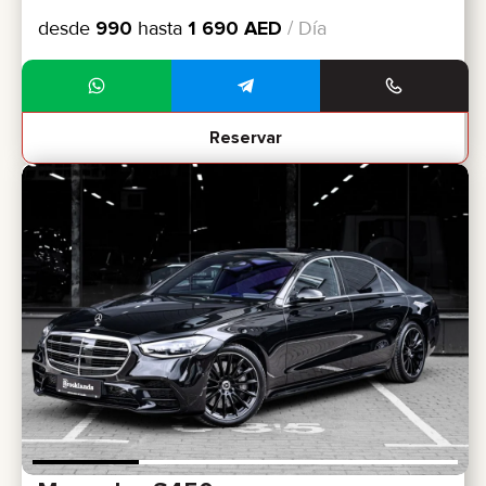
desde
990
hasta
1 690
AED
/ Día
Reservar