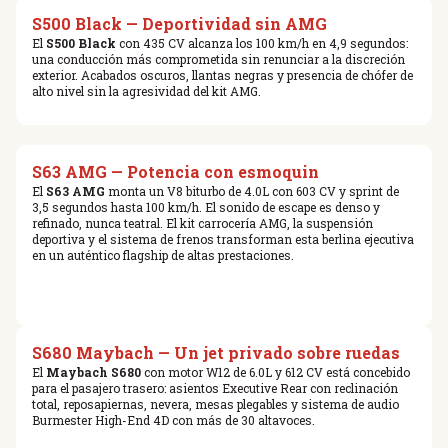
S500 Black — Deportividad sin AMG
El
S500 Black
con 435 CV alcanza los 100 km/h en 4,9 segundos:
una conducción más comprometida sin renunciar a la discreción
exterior. Acabados oscuros, llantas negras y presencia de chófer de
alto nivel sin la agresividad del kit AMG.
S63 AMG — Potencia con esmoquin
El
S63 AMG
monta un V8 biturbo de 4.0L con 603 CV y sprint de
3,5 segundos hasta 100 km/h. El sonido de escape es denso y
refinado, nunca teatral. El kit carrocería AMG, la suspensión
deportiva y el sistema de frenos transforman esta berlina ejecutiva
en un auténtico flagship de altas prestaciones.
S680 Maybach — Un jet privado sobre ruedas
El
Maybach S680
con motor W12 de 6.0L y 612 CV está concebido
para el pasajero trasero: asientos Executive Rear con reclinación
total, reposapiernas, nevera, mesas plegables y sistema de audio
Burmester High-End 4D con más de 30 altavoces.