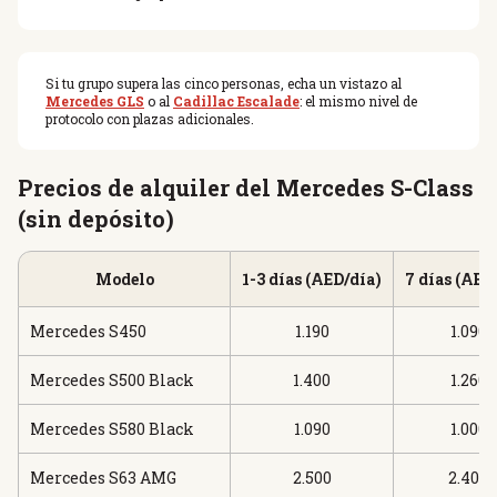
Si tu grupo supera las cinco personas, echa un vistazo al
Mercedes GLS
o al
Cadillac Escalade
: el mismo nivel de
protocolo con plazas adicionales.
Precios de alquiler del Mercedes S-Class
(sin depósito)
Modelo
1-3 días (AED/día)
7 días (AED
Mercedes S450
1.190
1.090
Mercedes S500 Black
1.400
1.260
Mercedes S580 Black
1.090
1.000
Mercedes S63 AMG
2.500
2.400