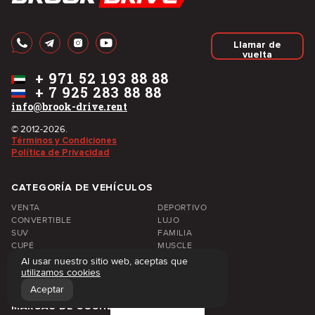
Llamar de
vuelta
+
971 52 193 88 88
+
7 925 283 88 88
info@brook-drive.rent
© 2012-2026.
Términos y Condiciones
Política de Privacidad
CATEGORÍA DE VEHÍCULOS
VENTA
DEPORTIVO
CONVERTIBLE
LUJO
SUV
FAMILIA
CUPÉ
MUSCLE
CAMIONETA
SEDÁN
Al usar nuestro sitio web, aceptas que
ELÉCTRICO
ECONÓMICO
utilizamos cookies
Aceptar
Filtros
MARCAS DE COCHES