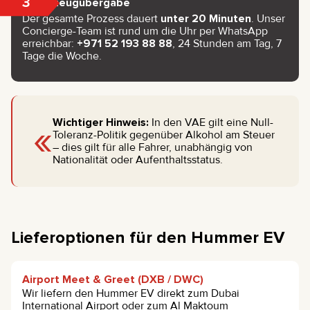
3
Fahrzeugübergabe
Der gesamte Prozess dauert
unter 20 Minuten
. Unser
Concierge-Team ist rund um die Uhr per WhatsApp
erreichbar:
+971 52 193 88 88
, 24 Stunden am Tag, 7
Tage die Woche.
«
Wichtiger Hinweis:
In den VAE gilt eine Null-
Toleranz-Politik gegenüber Alkohol am Steuer
– dies gilt für alle Fahrer, unabhängig von
Nationalität oder Aufenthaltsstatus.
Lieferoptionen für den Hummer EV
Airport Meet & Greet (DXB / DWC)
Wir liefern den Hummer EV direkt zum Dubai
International Airport oder zum Al Maktoum