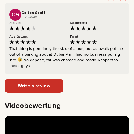
Colton Scott
CS
11.04.2026
Zustand
Sauberkeit
Ausrüstung
Fahrt
That thing is genuinely the size of a bus, but crabwalk got me
out of a parking spot at Dubai Mall I had no business pulling
into
No deposit, car was charged and ready. Respect to
these guys.
Write a review
Videobewertung