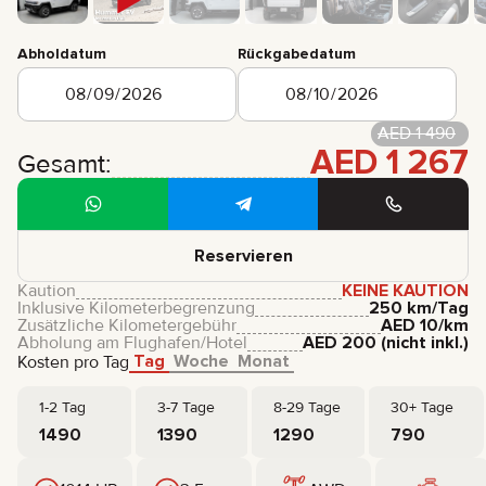
Abholdatum
Rückgabedatum
AED
1 490
AED
1 267
Gesamt:
Reservieren
Kaution
KEINE KAUTION
Inklusive Kilometerbegrenzung
250 km/Tag
Zusätzliche Kilometergebühr
AED
10
/km
Abholung am Flughafen/Hotel
AED
200
(nicht inkl.)
Tag
Woche
Monat
Kosten pro Tag
1-2 Tag
3-7 Tage
8-29 Tage
30+ Tage
1490
1390
1290
790