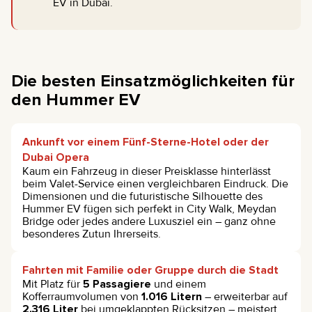
EV in Dubai.
Die besten Einsatzmöglichkeiten für
den Hummer EV
Ankunft vor einem Fünf-Sterne-Hotel oder der
Dubai Opera
Kaum ein Fahrzeug in dieser Preisklasse hinterlässt
beim Valet-Service einen vergleichbaren Eindruck. Die
Dimensionen und die futuristische Silhouette des
Hummer EV fügen sich perfekt in City Walk, Meydan
Bridge oder jedes andere Luxusziel ein – ganz ohne
besonderes Zutun Ihrerseits.
Fahrten mit Familie oder Gruppe durch die Stadt
Mit Platz für
5 Passagiere
und einem
Kofferraumvolumen von
1.016 Litern
– erweiterbar auf
2.316 Liter
bei umgeklappten Rücksitzen – meistert