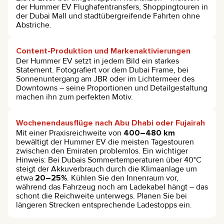
der Hummer EV Flughafentransfers, Shoppingtouren in
der Dubai Mall und stadtübergreifende Fahrten ohne
Abstriche.
Content-Produktion und Markenaktivierungen
Der Hummer EV setzt in jedem Bild ein starkes
Statement. Fotografiert vor dem Dubai Frame, bei
Sonnenuntergang am JBR oder im Lichtermeer des
Downtowns – seine Proportionen und Detailgestaltung
machen ihn zum perfekten Motiv.
Wochenendausflüge nach Abu Dhabi oder Fujairah
Mit einer Praxisreichweite von
400–480 km
bewältigt der Hummer EV die meisten Tagestouren
zwischen den Emiraten problemlos. Ein wichtiger
Hinweis: Bei Dubais Sommertemperaturen über 40°C
steigt der Akkuverbrauch durch die Klimaanlage um
etwa
20–25%
. Kühlen Sie den Innenraum vor,
während das Fahrzeug noch am Ladekabel hängt – das
schont die Reichweite unterwegs. Planen Sie bei
längeren Strecken entsprechende Ladestopps ein.