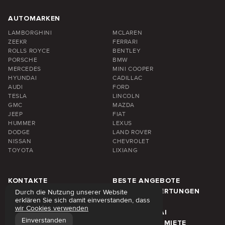
AUTOMARKEN
LAMBORGHINI
MCLAREN
ZEEKR
FERRARI
ROLLS ROYCE
BENTLEY
PORSCHE
BMW
MERCEDES
MINI COOPER
HYUNDAI
CADILLAC
AUDI
FORD
TESLA
LINCOLN
GMC
MAZDA
JEEP
FIAT
HUMMER
LEXUS
DODGE
LAND ROVER
NISSAN
CHEVROLET
TOYOTA
LIXIANG
KONTAKTE
BESTE ANGEBOTE
FAQ
KUNDENBEWERTUNGEN
Durch die Nutzung unserer Website
erklären Sie sich damit einverstanden, dass
ÜBER UNS
BLOG
wir Cookies verwenden
MIETPREISE
REGION DUBAI
Einverstanden
WÖCHENTLICHE MIETE
MONATLICHE MIETE