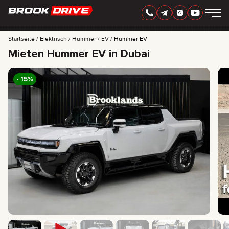
GERMAN
AED
Startseite
Elektrisch
Hummer
EV
Hummer EV
Mieten Hummer EV in Dubai
AUTOMARKEN
MIETZEITRAUM
- 15%
BESTE ANGEBOTE
FAQ
CERTIFICATES
BEWERTUNGEN
KONTAKT
PARTNERSCHAFT
MIETKAUF
+
7 925 283 88 88
+
971 52 193 88 88
info@brook-drive.rent