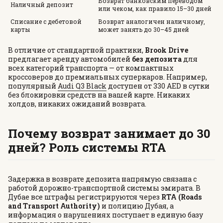
Возврат банковским переводом
Наличный депозит
или чеком, как правило 15–30 дней
Списание с дебетовой
Возврат аналогичен наличному,
карты
может занять до 30–45 дней
В отличие от стандартной практики,
Brook Drive
предлагает аренду автомобилей
без депозита
для
всех категорий транспорта — от компактных
кроссоверов до премиальных суперкаров. Например,
популярный
Audi Q3 Black
доступен от 330 AED в сутки
без блокировки средств на вашей карте. Никаких
холдов, никаких ожиданий возврата.
Почему возврат занимает до 30
дней? Роль системы RTA
Задержка в возврате депозита напрямую связана с
работой дорожно-транспортной системы эмирата. В
Дубае все штрафы регистрируются через
RTA (Roads
and Transport Authority)
и полицию Дубая, а
информация о нарушениях поступает в единую базу