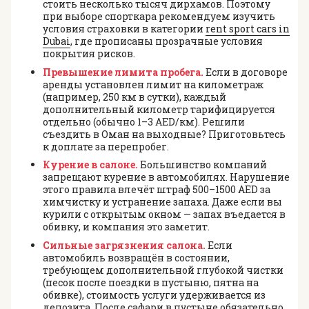
стоить несколько тысяч дирхамов. Поэтому
при выборе спорткара рекомендуем изучить
условия страховки в категории
rent sport cars in
Dubai
, где прописаны прозрачные условия
покрытия рисков.
Превышение лимита пробега.
Если в договоре
аренды установлен лимит на километраж
(например, 250 км в сутки), каждый
дополнительный километр тарифицируется
отдельно (обычно 1–3 AED/км). Решили
съездить в Оман на выходные? Приготовьтесь
к доплате за перепробег.
Курение в салоне.
Большинство компаний
запрещают курение в автомобилях. Нарушение
этого правила влечёт штраф 500–1500 AED за
химчистку и устранение запаха. Даже если вы
курили с открытым окном — запах въедается в
обивку, и компания это заметит.
Сильные загрязнения салона.
Если
автомобиль возвращён в состоянии,
требующем дополнительной глубокой чистки
(песок после поездки в пустыню, пятна на
обивке), стоимость услуги удерживается из
депозита. После сафари в пустыне обязательно