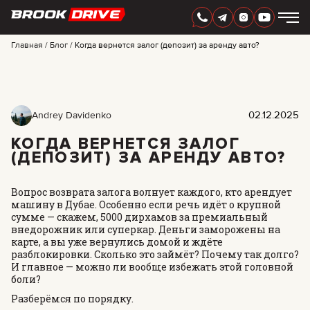
РУССКИЙ
AED
Главная
Блог
Когда вернется залог (депозит) за аренду авто?
МАРКИ
ПЕРИОД АРЕНДЫ
АКЦИИ
02.12.2025
Andrey Davidenko
FAQ
CERTIFICATES
КОГДА ВЕРНЕТСЯ ЗАЛОГ
ОТЗЫВЫ
(ДЕПОЗИТ) ЗА АРЕНДУ АВТО?
КОНТАКТЫ
ПАРТНЕРСТВО
Вопрос возврата залога волнует каждого, кто арендует
АРЕНДА С ПРАВОМ ВЫКУПА
машину в Дубае. Особенно если речь идёт о крупной
сумме — скажем, 5000 дирхамов за премиальный
внедорожник или суперкар. Деньги заморожены на
+
7 925 283 88 88
карте, а вы уже вернулись домой и ждёте
+
971 52 193 88 88
разблокировки. Сколько это займёт? Почему так долго?
info@brook-drive.rent
И главное — можно ли вообще избежать этой головной
боли?
Разберёмся по порядку.