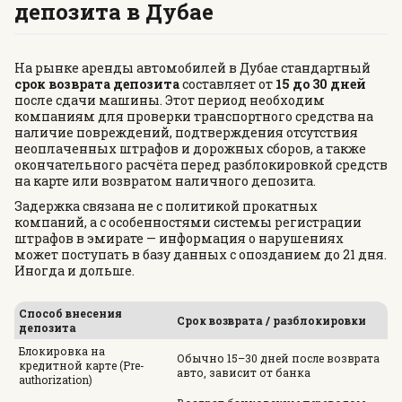
депозита в Дубае
На рынке аренды автомобилей в Дубае стандартный
срок возврата депозита
составляет от
15 до 30 дней
после сдачи машины. Этот период необходим
компаниям для проверки транспортного средства на
наличие повреждений, подтверждения отсутствия
неоплаченных штрафов и дорожных сборов, а также
окончательного расчёта перед разблокировкой средств
на карте или возвратом наличного депозита.
Задержка связана не с политикой прокатных
компаний, а с особенностями системы регистрации
штрафов в эмирате — информация о нарушениях
может поступать в базу данных с опозданием до 21 дня.
Иногда и дольше.
Способ внесения
Срок возврата / разблокировки
депозита
Блокировка на
Обычно 15–30 дней после возврата
кредитной карте (Pre-
авто, зависит от банка
authorization)