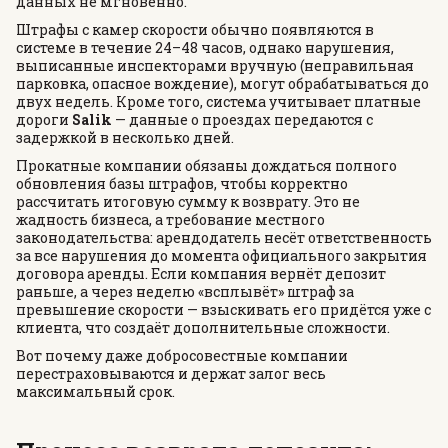
данных не мгновенно.
Штрафы с камер скорости обычно появляются в
системе в течение 24–48 часов, однако нарушения,
выписанные инспекторами вручную (неправильная
парковка, опасное вождение), могут обрабатываться до
двух недель. Кроме того, система учитывает платные
дороги
Salik
— данные о проездах передаются с
задержкой в несколько дней.
Прокатные компании обязаны дождаться полного
обновления базы штрафов, чтобы корректно
рассчитать итоговую сумму к возврату. Это не
жадность бизнеса, а требование местного
законодательства: арендодатель несёт ответственность
за все нарушения до момента официального закрытия
договора аренды. Если компания вернёт депозит
раньше, а через неделю «всплывёт» штраф за
превышение скорости — взыскивать его придётся уже с
клиента, что создаёт дополнительные сложности.
Вот почему даже добросовестные компании
перестраховываются и держат залог весь
максимальный срок.