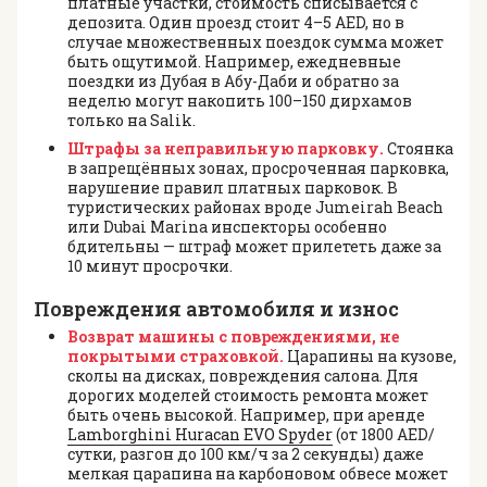
платные участки, стоимость списывается с
депозита. Один проезд стоит 4–5 AED, но в
случае множественных поездок сумма может
быть ощутимой. Например, ежедневные
поездки из Дубая в Абу-Даби и обратно за
неделю могут накопить 100–150 дирхамов
только на Salik.
Штрафы за неправильную парковку.
Стоянка
в запрещённых зонах, просроченная парковка,
нарушение правил платных парковок. В
туристических районах вроде Jumeirah Beach
или Dubai Marina инспекторы особенно
бдительны — штраф может прилететь даже за
10 минут просрочки.
Повреждения автомобиля и износ
Возврат машины с повреждениями, не
покрытыми страховкой.
Царапины на кузове,
сколы на дисках, повреждения салона. Для
дорогих моделей стоимость ремонта может
быть очень высокой. Например, при аренде
Lamborghini Huracan EVO Spyder
(от 1800 AED/
сутки, разгон до 100 км/ч за 2 секунды) даже
мелкая царапина на карбоновом обвесе может