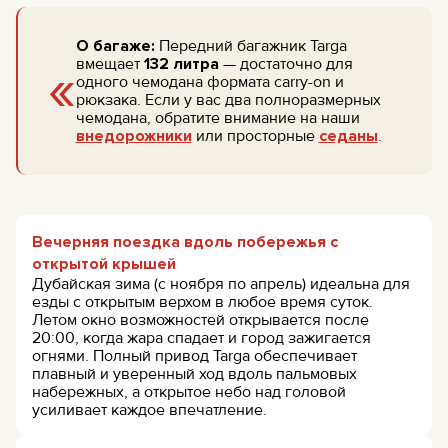
О багаже:
Передний багажник Targa
«
вмещает
132 литра
— достаточно для
одного чемодана формата carry-on и
рюкзака. Если у вас два полноразмерных
чемодана, обратите внимание на наши
внедорожники
или просторные
седаны
.
Вечерняя поездка вдоль побережья с
открытой крышей
Дубайская зима (с ноября по апрель) идеальна для
езды с открытым верхом в любое время суток.
Летом окно возможностей открывается после
20:00, когда жара спадает и город зажигается
огнями. Полный привод Targa обеспечивает
плавный и уверенный ход вдоль пальмовых
набережных, а открытое небо над головой
усиливает каждое впечатление.