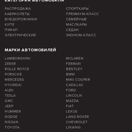
КАТЕГОРИЯ АВТОМОБИЛЯ
РАСПРОДАЖА
СПОРТКАРЫ
КАБРИОЛЕТЫ
ПРЕМИУМ-КЛАСС
ВНЕДОРОЖНИКИ
СЕМЕЙНЫЕ
КУПЕ
МАСЛКАРЫ
ПИКАП
СЕДАН
ЭЛЕКТРИЧЕСКИЕ
ЭКОНОМ-КЛАСС
МАРКИ АВТОМОБИЛЕЙ
LAMBORGHINI
MCLAREN
ZEEKR
FERRARI
ROLLS ROYCE
BENTLEY
PORSCHE
BMW
MERCEDES
MINI COOPER
HYUNDAI
CADILLAC
AUDI
FORD
TESLA
LINCOLN
GMC
MAZDA
JEEP
FIAT
HUMMER
LEXUS
DODGE
LAND ROVER
NISSAN
CHEVROLET
TOYOTA
LIXIANG