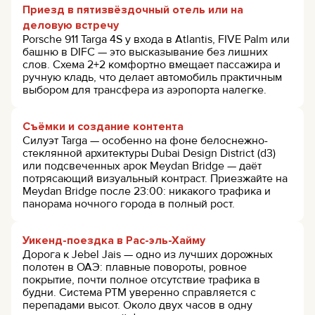
Приезд в пятизвёздочный отель или на
деловую встречу
Porsche 911 Targa 4S у входа в Atlantis, FIVE Palm или
башню в DIFC — это высказывание без лишних
слов. Схема 2+2 комфортно вмещает пассажира и
ручную кладь, что делает автомобиль практичным
выбором для трансфера из аэропорта налегке.
Съёмки и создание контента
Силуэт Targa — особенно на фоне белоснежно-
стеклянной архитектуры Dubai Design District (d3)
или подсвеченных арок Meydan Bridge — даёт
потрясающий визуальный контраст. Приезжайте на
Meydan Bridge после 23:00: никакого трафика и
панорама ночного города в полный рост.
Уикенд-поездка в Рас-эль-Хайму
Дорога к Jebel Jais — одно из лучших дорожных
полотен в ОАЭ: плавные повороты, ровное
покрытие, почти полное отсутствие трафика в
будни. Система PTM уверенно справляется с
перепадами высот. Около двух часов в одну