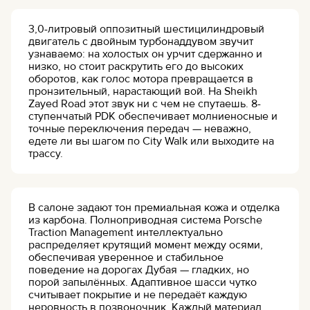
3,0-литровый оппозитный шестицилиндровый
двигатель с двойным турбонаддувом звучит
узнаваемо: на холостых он урчит сдержанно и
низко, но стоит раскрутить его до высоких
оборотов, как голос мотора превращается в
пронзительный, нарастающий вой. На Sheikh
Zayed Road этот звук ни с чем не спутаешь. 8-
ступенчатый PDK обеспечивает молниеносные и
точные переключения передач — неважно,
едете ли вы шагом по City Walk или выходите на
трассу.
В салоне задают тон премиальная кожа и отделка
из карбона. Полноприводная система Porsche
Traction Management интеллектуально
распределяет крутящий момент между осями,
обеспечивая уверенное и стабильное
поведение на дорогах Дубая — гладких, но
порой запылённых. Адаптивное шасси чутко
считывает покрытие и не передаёт каждую
неровность в позвоночник. Каждый материал,