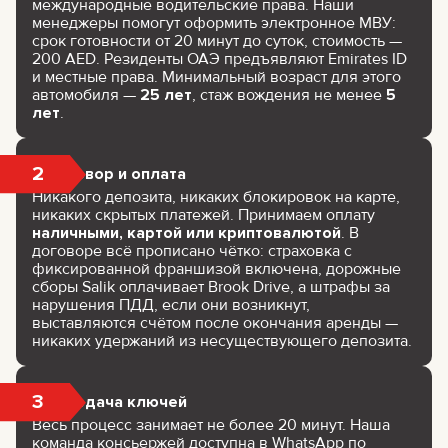
международные водительские права. Наши
менеджеры помогут оформить электронное МВУ:
срок готовности от 20 минут до суток, стоимость —
200 AED. Резиденты ОАЭ предъявляют Emirates ID
и местные права. Минимальный возраст для этого
автомобиля —
25 лет
, стаж вождения не менее
5
лет
.
2
Договор и оплата
Никакого депозита, никаких блокировок на карте,
никаких скрытых платежей. Принимаем оплату
наличными, картой или криптовалютой
. В
договоре всё прописано чётко: страховка с
фиксированной франшизой включена, дорожные
сборы Salik оплачивает Brook Drive, а штрафы за
нарушения ПДД, если они возникнут,
выставляются счётом после окончания аренды —
никаких удержаний из несуществующего депозита.
3
Передача ключей
Весь процесс занимает не более 20 минут. Наша
команда консьержей доступна в WhatsApp по