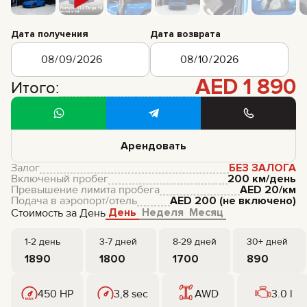
Дата получения
Дата возврата
AED
1 890
Итого:
Арендовать
Залог
БЕЗ ЗАЛОГА
Включеный пробег
200 км/день
Превышение лимита пробега
AED
20
/км
Подача в аэропорт/отель
AED
200
(не включено)
День
Неделя
Месяц
Стоимость за День
1-2 день
3-7 дней
8-29 дней
30+ дней
1890
1800
1700
890
450 HP
3,8 sec
AWD
3.0 l