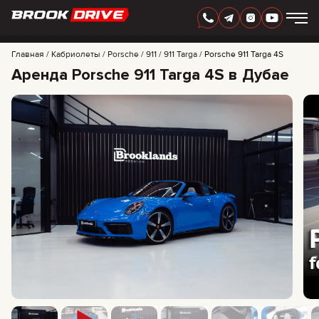
РУССКИЙ
AED
Главная
Кабриолеты
Porsche
911
911 Targa
Porsche 911 Targa 4S
Аренда Porsche 911 Targa 4S в Дубае
МАРКИ
ПЕРИОД АРЕНДЫ
АКЦИИ
FAQ
CERTIFICATES
ОТЗЫВЫ
КОНТАКТЫ
ПАРТНЕРСТВО
АРЕНДА С ПРАВОМ ВЫКУПА
+
7 925 283 88 88
+
971 52 193 88 88
info@brook-drive.rent