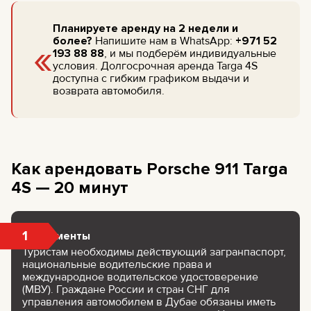
Планируете аренду на 2 недели и
«
более?
Напишите нам в WhatsApp:
+971 52
193 88 88
, и мы подберём индивидуальные
условия. Долгосрочная аренда Targa 4S
доступна с гибким графиком выдачи и
возврата автомобиля.
Как арендовать Porsche 911 Targa
4S — 20 минут
1
Документы
Туристам необходимы действующий загранпаспорт,
национальные водительские права и
международное водительское удостоверение
(МВУ). Граждане России и стран СНГ для
управления автомобилем в Дубае обязаны иметь