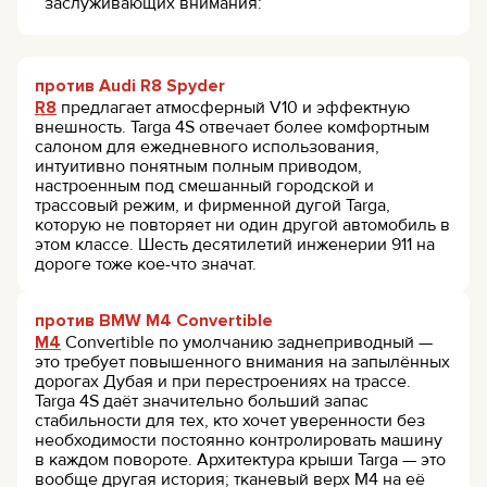
заслуживающих внимания:
против Audi R8 Spyder
R8
предлагает атмосферный V10 и эффектную
внешность. Targa 4S отвечает более комфортным
салоном для ежедневного использования,
интуитивно понятным полным приводом,
настроенным под смешанный городской и
трассовый режим, и фирменной дугой Targa,
которую не повторяет ни один другой автомобиль в
этом классе. Шесть десятилетий инженерии 911 на
дороге тоже кое-что значат.
против BMW M4 Convertible
M4
Convertible по умолчанию заднеприводный —
это требует повышенного внимания на запылённых
дорогах Дубая и при перестроениях на трассе.
Targa 4S даёт значительно больший запас
стабильности для тех, кто хочет уверенности без
необходимости постоянно контролировать машину
в каждом повороте. Архитектура крыши Targa — это
вообще другая история; тканевый верх M4 на её