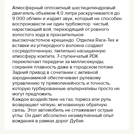
Атмосферный оппозитный шестицилиндровый
двигатель объёмом 4,0 литра раскручивается до
9 000 об/мин и издаёт звук, который не способен
воспроизвести ни один турбомотор: чистый,
нарастающий вой, переходящий от ровного
холостого хода в пронзительное
высокочастотное крещендо. Отделка Race-Tex и
вставки из углеродного волокна создают
сосредоточенную, тактильно насыщенную
атмосферу кокпита. 7-ступенчатый PDK
переключает передачи за миллисекунды,
сохраняя плавность даже в городском потоке.
Задний привод в сочетании с активной
аэродинамикой обеспечивает рулевому
управлению ту прямолинейность и точность,
которую турбированные альтернативы просто не
могут предложить.
Каждое воздействие на газ, тормоз или руль
возвращает чёткую, мгновенную обратную
связь. Этот автомобиль не сглаживает острые
углы. Он даёт абсолютно незамутнённый опыт
вождения в рамках дорог Дубая.