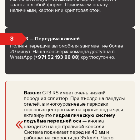
залога в любой форме. Принимаем оплату
наличными, картой или криптовалютой.
3
Шаг 3 — Передача ключей
Полная передача автомобиля занимает не более
20 минут. Наша консьерж-команда доступна в
WhatsApp (
+971 52 193 88 88
) круглосуточно.
Важно:
GT3 RS имеет очень низкий
передний сплиттер. При въезде на пандусы
отелей, в многоуровневые парковки
торговых центров или на крутые подъезды
«
активируйте
гидравлическую систему
подъёма передней оси
— кнопка
находится на центральной консоли.
Система поднимает перед на 40 мм и
работает на скорости до 35 km/h. Часто