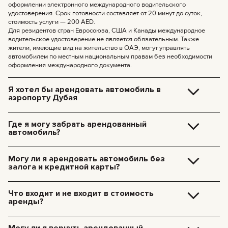
оформлении электронного международного водительского
удостоверения. Срок готовности составляет от 20 минут до суток,
стоимость услуги — 200 AED.
Для резидентов стран Евросоюза, США и Канады международное
водительское удостоверение не является обязательным. Также
жители, имеющие вид на жительство в ОАЭ, могут управлять
автомобилем по местным национальным правам без необходимости
оформления международного документа.
Я хотел бы арендовать автомобиль в
аэропорту Дубая
Доставка машины в аэропорт Дубая стоит 250 дирхамов. Эта сумма
включает амортизацию машины и стоимость такси для нашего
Где я могу забрать арендованный
специалиста. Машина будет ждать вас, и все документы можно будет
автомобиль?
оформить на месте.
Вы можете забрать автомобиль самостоятельно в нашем офисе в
Дубае (JVC, Square Tower, офис 307) — бесплатно, или заказать
Могу ли я арендовать автомобиль без
доставку прямо к вашему отелю или в аэропорт Дубая. Мы приедем в
залога и кредитной карты?
удобное для вас место и оформим все документы на месте.
Стоимость доставки по Дубаю:
Теперь залог за аренду наших машин не нужен. Кредитная карта тоже
не обязательна — платите как вам удобно, хоть наличными, хоть
185 AED (+5% НДС) — дневная доставка (09:00 – 21:00)
Что входит и не входит в стоимость
криптовалютой.
235 AED (+5% НДС) — ночная доставка (21:00 – 09:00)
аренды?
Доставка в другие эмираты возможна по запросу.
Дополнительно оплачивается: бензин, платные дороги, штрафы,
превышение пробега.
Могу ли я вернуть арендованный