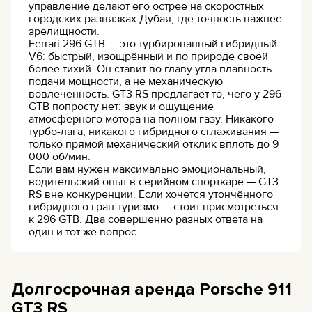
управление делают его острее на скоростных
городских развязках Дубая, где точность важнее
зрелищности.
Ferrari 296 GTB — это турбированный гибридный
V6: быстрый, изощрённый и по природе своей
более тихий. Он ставит во главу угла плавность
подачи мощности, а не механическую
вовлечённость. GT3 RS предлагает то, чего у 296
GTB попросту нет: звук и ощущение
атмосферного мотора на полном газу. Никакого
турбо-лага, никакого гибридного сглаживания —
только прямой механический отклик вплоть до 9
000 об/мин.
Если вам нужен максимально эмоциональный,
водительский опыт в серийном спорткаре — GT3
RS вне конкуренции. Если хочется утончённого
гибридного гран-туризмо — стоит присмотреться
к 296 GTB. Два совершенно разных ответа на
один и тот же вопрос.
Долгосрочная аренда Porsche 911
GT3 RS