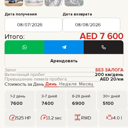
Дата получения
Дата возврата
AED
7 600
Итого:
Арендовать
Залог
БЕЗ ЗАЛОГА
Включеный пробег
200 км/день
Превышение лимита пробега
AED
20
/км
День
Неделя
Месяц
Стоимость за День
1-2 день
3-7 дней
8-29 дней
30+ дней
7600
7400
6900
5100
525 HP
3,2 sec
RWD
4.0 l