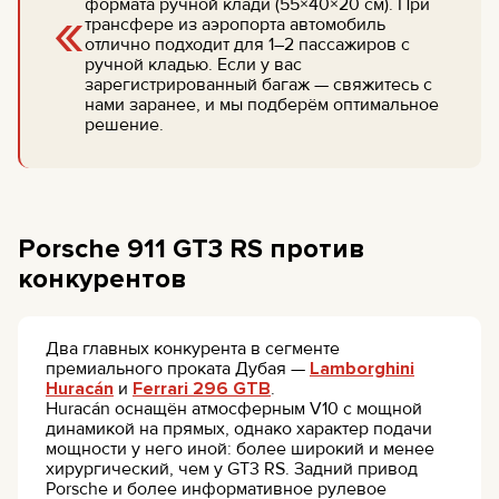
«
формата ручной клади (55×40×20 см). При
трансфере из аэропорта автомобиль
отлично подходит для 1–2 пассажиров с
ручной кладью. Если у вас
зарегистрированный багаж — свяжитесь с
нами заранее, и мы подберём оптимальное
решение.
Porsche 911 GT3 RS против
конкурентов
Два главных конкурента в сегменте
премиального проката Дубая —
Lamborghini
Huracán
и
Ferrari 296 GTB
.
Huracán оснащён атмосферным V10 с мощной
динамикой на прямых, однако характер подачи
мощности у него иной: более широкий и менее
хирургический, чем у GT3 RS. Задний привод
Porsche и более информативное рулевое