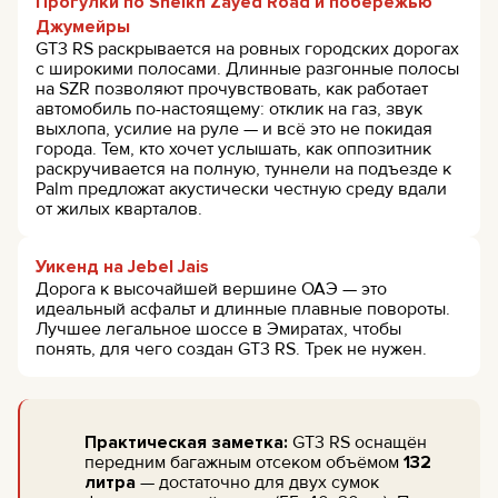
Прогулки по Sheikh Zayed Road и побережью
Джумейры
GT3 RS раскрывается на ровных городских дорогах
с широкими полосами. Длинные разгонные полосы
на SZR позволяют прочувствовать, как работает
автомобиль по-настоящему: отклик на газ, звук
выхлопа, усилие на руле — и всё это не покидая
города. Тем, кто хочет услышать, как оппозитник
раскручивается на полную, туннели на подъезде к
Palm предложат акустически честную среду вдали
от жилых кварталов.
Уикенд на Jebel Jais
Дорога к высочайшей вершине ОАЭ — это
идеальный асфальт и длинные плавные повороты.
Лучшее легальное шоссе в Эмиратах, чтобы
понять, для чего создан GT3 RS. Трек не нужен.
Практическая заметка:
GT3 RS оснащён
передним багажным отсеком объёмом
132
литра
— достаточно для двух сумок