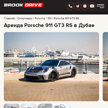
РУССКИЙ
AED
Главная
Спорткары
Porsche
911
Porsche 911 GT3 RS
Аренда Porsche 911 GT3 RS в Дубае
МАРКИ
ПЕРИОД АРЕНДЫ
АКЦИИ
FAQ
CERTIFICATES
ОТЗЫВЫ
КОНТАКТЫ
ПАРТНЕРСТВО
АРЕНДА С ПРАВОМ ВЫКУПА
+
7 925 283 88 88
+
971 52 193 88 88
info@brook-drive.rent