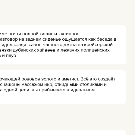
жиме почти полной тишины: активное
азговор на заднем сиденье ощущается как беседа в
сидел сзади: салон частного джета на крейсерской
вязки дубайских хайвеев и лежачих полицейских
 и пауз.
ючающей розовое золото и аметист. Всё это создаёт
 оснащены массажем икр, откидными столиками и
на одной цели: вы прибываете в идеальном