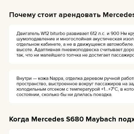
Почему стоит арендовать Mercede
Двигатель W12 biturbo развивает 612 л.с. и 900 Нм 
шумоподавление и многослойная акустическая изоля
отдельном кабинете, а не в движущемся автомобиле. 
высоте. Адаптивная пневмоподвеска считывает дор
так, что ни малейшего толчка не достигает пассажир
Внутри — кожа Nappa, отделка деревом ручной работ
пространство, выстроенное вокруг пассажиров на за
холодильным отсеком с температурой +1…+7°C, в кот
состоянии, сколько бы ни длилась поездка.
Когда Mercedes S680 Maybach под