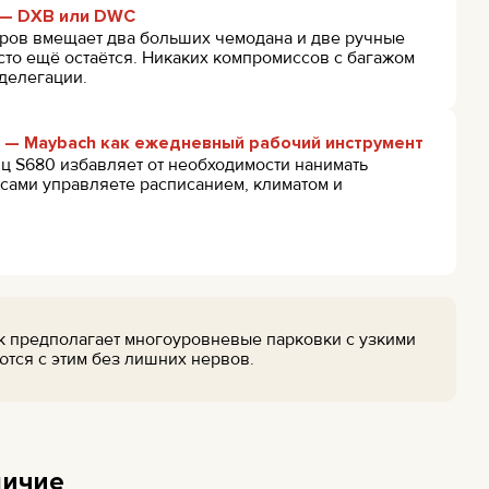
у — DXB или DWC
ров вмещает два больших чемодана и две ручные
сто ещё остаётся. Никаких компромиссов с багажом
делегации.
— Maybach как ежедневный рабочий инструмент
ц S680 избавляет от необходимости нанимать
 сами управляете расписанием, климатом и
к предполагает многоуровневые парковки с узкими
тся с этим без лишних нервов.
личие