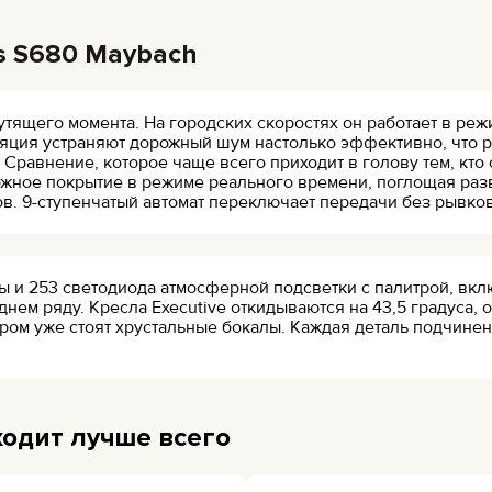
s S680 Maybach
крутящего момента. На городских скоростях он работает в ре
ция устраняют дорожный шум настолько эффективно, что р
Сравнение, которое чаще всего приходит в голову тем, кто 
ожное покрытие в режиме реального времени, поглощая раз
ов. 9-ступенчатый автомат переключает передачи без рывков
ы и 253 светодиода атмосферной подсветки с палитрой, вкл
днем ряду. Кресла Executive откидываются на 43,5 градуса,
ором уже стоят хрустальные бокалы. Каждая деталь подчине
ходит лучше всего