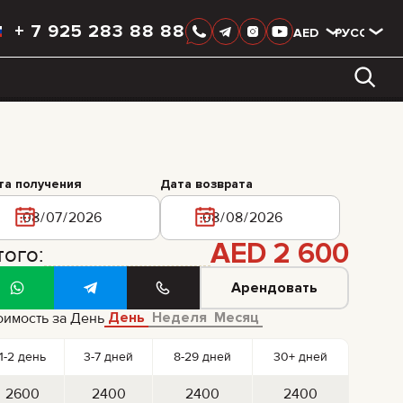
+
7 925 283 88 88
AED
AED
РУССКИЙ
LIXIANG
та получения
Дата возврата
AED
2 600
того:
Арендовать
День
Неделя
Месяц
оимость за День
1-2 день
3-7 дней
8-29 дней
30+ дней
2600
2400
2400
2400