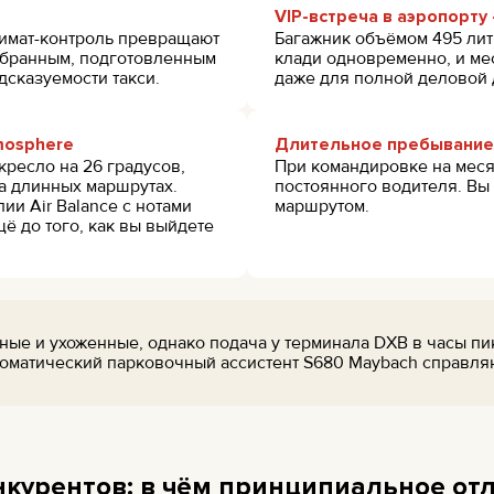
VIP-встреча в аэропорт
лимат-контроль превращают
Багажник объёмом 495 лит
обранным, подготовленным
клади одновременно, и ме
дсказуемости такси.
даже для полной деловой 
.mosphere
Длительное пребывание 
кресло на 26 градусов,
При командировке на меся
а длинных маршрутах.
постоянного водителя. Вы
ии Air Balance с нотами
маршрутом.
ё до того, как вы выйдете
ые и ухоженные, однако подача у терминала DXB в часы пи
томатический парковочный ассистент S680 Maybach справляю
нкурентов: в чём принципиальное от