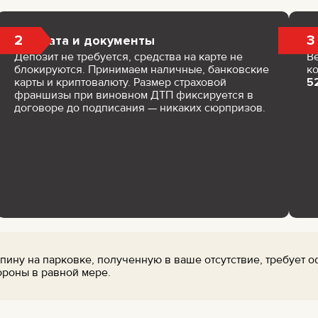
2
3
Оплата и документы
Депозит не требуется, средства на карте не
В
блокируются. Принимаем наличные, банковские
к
карты и криптовалюту. Размер страховой
52
франшизы при виновном ДТП фиксируется в
договоре до подписания — никаких сюрпризов.
ину на парковке, полученную в ваше отсутствие, требует 
ороны в равной мере.