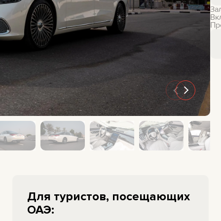
За
GMC
CHEVROLET
Вк
Пр
MAZDA
TOYOTA
Для туристов, посещающих
ОАЭ: