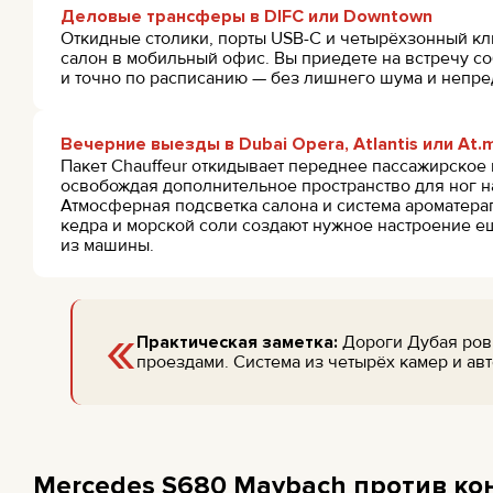
Деловые трансферы в DIFC или Downtown
Откидные столики, порты USB-C и четырёхзонный к
салон в мобильный офис. Вы приедете на встречу с
и точно по расписанию — без лишнего шума и непре
Вечерние выезды в Dubai Opera, Atlantis или At
Пакет Chauffeur откидывает переднее пассажирское 
освобождая дополнительное пространство для ног н
Атмосферная подсветка салона и система ароматерап
кедра и морской соли создают нужное настроение ещ
из машины.
«
Практическая заметка:
Дороги Дубая ровн
проездами. Система из четырёх камер и ав
Mercedes S680 Maybach против ко