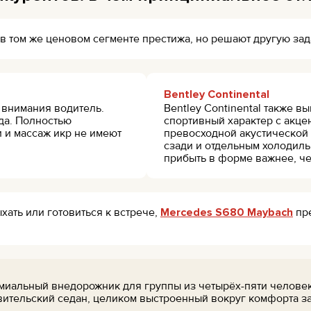
в том же ценовом сегменте престижа, но решают другую зад
Bentley Continental
е внимания водитель.
Bentley Continental также в
да. Полностью
спортивный характер с акце
 и массаж икр не имеют
превосходной акустической
сзади и отдельным холодиль
прибыть в форме важнее, че
хать или готовиться к встрече,
Mercedes S680 Maybach
пре
миальный внедорожник для группы из четырёх-пяти человек
авительский седан, целиком выстроенный вокруг комфорта з