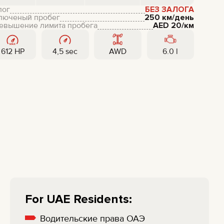
лог
БЕЗ ЗАЛОГА
люченый пробег
250 км/день
евышение лимита пробега
AED
20
/км
612 HP
4,5 sec
AWD
6.0 l
For UAE Residents:
Водительские права ОАЭ