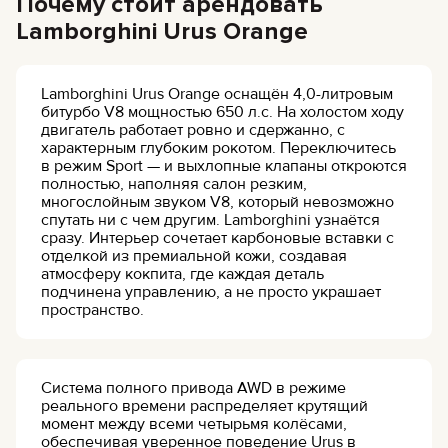
Почему стоит арендовать
Lamborghini Urus Orange
Lamborghini Urus Orange оснащён 4,0-литровым
битурбо V8 мощностью 650 л.с. На холостом ходу
двигатель работает ровно и сдержанно, с
характерным глубоким рокотом. Переключитесь
в режим Sport — и выхлопные клапаны откроются
полностью, наполняя салон резким,
многослойным звуком V8, который невозможно
спутать ни с чем другим. Lamborghini узнаётся
сразу. Интерьер сочетает карбоновые вставки с
отделкой из премиальной кожи, создавая
атмосферу кокпита, где каждая деталь
подчинена управлению, а не просто украшает
пространство.
Система полного привода AWD в режиме
реального времени распределяет крутящий
момент между всеми четырьмя колёсами,
обеспечивая уверенное поведение Urus в