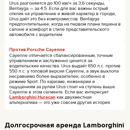
Urus разгоняется до 100 км/ч за 3,6 секунды,
Bentayga — за 4,5. Если для вас важны острый
отклик на управление и живой характер в городе,
Urus даёт это без компромиссов. Bentayga
предпочтительнее, когда на первом плане тишина в
салоне и комфорт в стиле представительского
автомобиля с водителем.
Против Porsche Cayenne
Cayenne отличается сбалансированным, точным
управлением и заслуженно ценится за
водительские качества. Urus выдаёт 650 л.с. против
550 л.с. у топовой версии Cayenne, а звук выхлопа
несравнимо более выразителен, особенно в
режиме Sport. По харизме, инженерии и
ощущениям за рулём Urus стоит на ступень выше
Cayenne в этом сегменте. Если вас интересует
Lamborghini Huracan
как двухместная
альтернатива — это уже совсем другая история.
Долгосрочная аренда Lamborghini