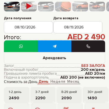
Дата получения
Дата возврата
AED
2 490
Итого:
Арендовать
Залог
БЕЗ ЗАЛОГА
Включеный пробег
200 км/день
Превышение лимита пробега
AED
20
/км
Подача в аэропорт/отель
AED
200
(не включено)
День
Неделя
Месяц
Стоимость за День
1-2 день
3-7 дней
8-29 дней
30+ дней
2490
2290
2090
1490