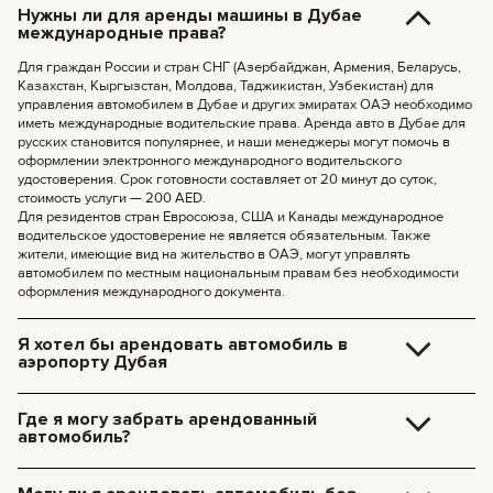
Нужны ли для аренды машины в Дубае
международные права?
Для граждан России и стран СНГ (Азербайджан, Армения, Беларусь,
Казахстан, Кыргызстан, Молдова, Таджикистан, Узбекистан) для
управления автомобилем в Дубае и других эмиратах ОАЭ необходимо
иметь международные водительские права. Аренда авто в Дубае для
русских становится популярнее, и наши менеджеры могут помочь в
оформлении электронного международного водительского
удостоверения. Срок готовности составляет от 20 минут до суток,
стоимость услуги — 200 AED.
Для резидентов стран Евросоюза, США и Канады международное
водительское удостоверение не является обязательным. Также
жители, имеющие вид на жительство в ОАЭ, могут управлять
автомобилем по местным национальным правам без необходимости
оформления международного документа.
Я хотел бы арендовать автомобиль в
аэропорту Дубая
Доставка машины в аэропорт Дубая стоит 250 дирхамов. Эта сумма
включает амортизацию машины и стоимость такси для нашего
Где я могу забрать арендованный
специалиста. Машина будет ждать вас, и все документы можно будет
автомобиль?
оформить на месте.
Вы можете забрать автомобиль самостоятельно в нашем офисе в
Дубае (JVC, Square Tower, офис 307) — бесплатно, или заказать