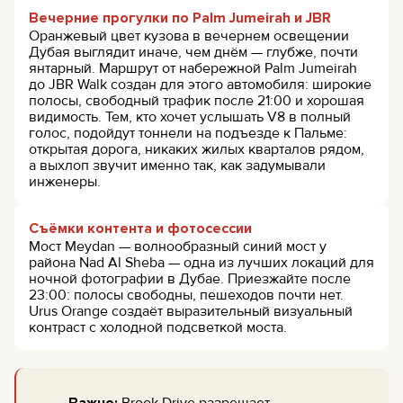
Вечерние прогулки по Palm Jumeirah и JBR
Оранжевый цвет кузова в вечернем освещении
Дубая выглядит иначе, чем днём — глубже, почти
янтарный. Маршрут от набережной Palm Jumeirah
до JBR Walk создан для этого автомобиля: широкие
полосы, свободный трафик после 21:00 и хорошая
видимость. Тем, кто хочет услышать V8 в полный
голос, подойдут тоннели на подъезде к Пальме:
открытая дорога, никаких жилых кварталов рядом,
а выхлоп звучит именно так, как задумывали
инженеры.
Съёмки контента и фотосессии
Мост Meydan — волнообразный синий мост у
района Nad Al Sheba — одна из лучших локаций для
ночной фотографии в Дубае. Приезжайте после
23:00: полосы свободны, пешеходов почти нет.
Urus Orange создаёт выразительный визуальный
контраст с холодной подсветкой моста.
Важно:
Brook Drive разрешает