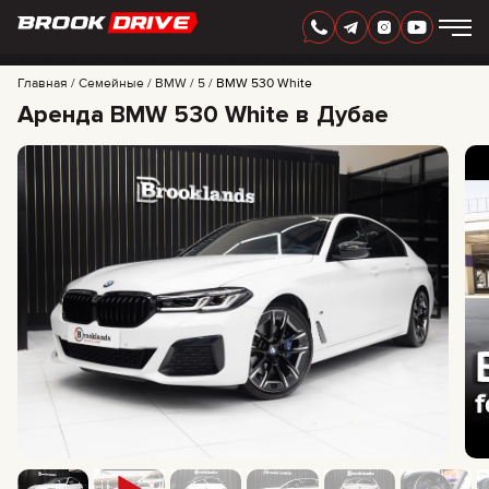
РУССКИЙ
AED
Главная
Семейные
BMW
5
BMW 530 White
Аренда BMW 530 White в Дубае
МАРКИ
ПЕРИОД АРЕНДЫ
АКЦИИ
FAQ
CERTIFICATES
ОТЗЫВЫ
КОНТАКТЫ
ПАРТНЕРСТВО
АРЕНДА С ПРАВОМ ВЫКУПА
+
7 925 283 88 88
+
971 52 193 88 88
info@brook-drive.rent