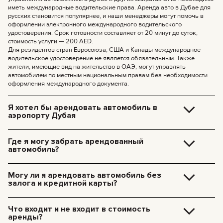
иметь международные водительские права. Аренда авто в Дубае для
русских становится популярнее, и наши менеджеры могут помочь в
оформлении электронного международного водительского
удостоверения. Срок готовности составляет от 20 минут до суток,
стоимость услуги — 200 AED.
Для резидентов стран Евросоюза, США и Канады международное
водительское удостоверение не является обязательным. Также
жители, имеющие вид на жительство в ОАЭ, могут управлять
автомобилем по местным национальным правам без необходимости
оформления международного документа.
Я хотел бы арендовать автомобиль в
аэропорту Дубая
Доставка машины в аэропорт Дубая стоит 250 дирхамов. Эта сумма
включает амортизацию машины и стоимость такси для нашего
Где я могу забрать арендованный
специалиста. Машина будет ждать вас, и все документы можно будет
автомобиль?
оформить на месте.
Вы можете забрать автомобиль самостоятельно в нашем офисе в
Дубае (JVC, Square Tower, офис 307) — бесплатно, или заказать
Могу ли я арендовать автомобиль без
доставку прямо к вашему отелю или в аэропорт Дубая. Мы приедем в
залога и кредитной карты?
удобное для вас место и оформим все документы на месте.
Стоимость доставки по Дубаю:
Теперь залог за аренду наших машин не нужен. Кредитная карта тоже
не обязательна — платите как вам удобно, хоть наличными, хоть
185 AED (+5% НДС) — дневная доставка (09:00 – 21:00)
Что входит и не входит в стоимость
криптовалютой.
235 AED (+5% НДС) — ночная доставка (21:00 – 09:00)
аренды?
Доставка в другие эмираты возможна по запросу.