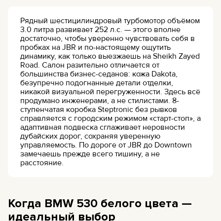
Рядный шестицилиндровый турбомотор объёмом
3.0 литра развивает 252 л.с. — этого вполне
достаточно, чтобы уверенно чувствовать себя в
пробках на JBR и по-настоящему ощутить
динамику, как только выезжаешь на Sheikh Zayed
Road. Салон разительно отличается от
большинства бизнес-седанов: кожа Dakota,
безупречно подогнанные детали отделки,
никакой визуальной перегруженности. Здесь всё
продумано инженерами, а не стилистами. 8-
ступенчатая коробка Steptronic без рывков
справляется с городским режимом «старт-стоп», а
адаптивная подвеска сглаживает неровности
дубайских дорог, сохраняя уверенную
управляемость. По дороге от JBR до Downtown
замечаешь прежде всего тишину, а не
расстояние.
Когда BMW 530 белого цвета —
идеальный выбор