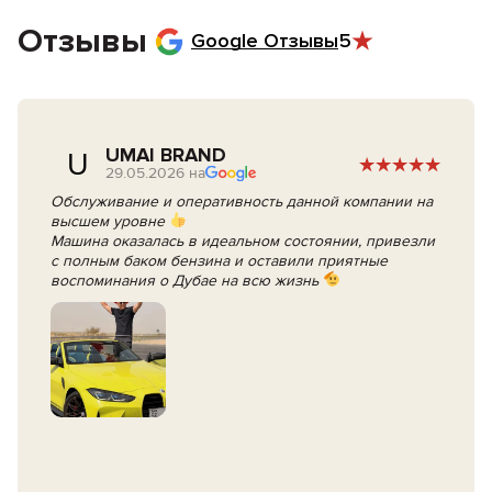
бронирование, оформить документы, обсудить дополнительные
опции и оплату.
Отзывы
Google Отзывы
5
В день аренды просто подпишите договор и получите ключи от
авто.
UMAI BRAND
U
29.05.2026 на
Обслуживание и оперативность данной компании на
высшем уровне
Машина оказалась в идеальном состоянии, привезли
с полным баком бензина и оставили приятные
воспоминания о Дубае на всю жизнь