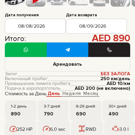
Дата получения
Дата возврата
AED
890
Итого:
Арендовать
Залог
БЕЗ ЗАЛОГА
Включеный пробег
250 км/день
Превышение лимита пробега
AED
10
/км
Подача в аэропорт/отель
AED
200
(не включено)
День
Неделя
Месяц
Стоимость за День
1-2 день
3-7 дней
8-29 дней
30+ дней
890
790
690
490
252 HP
6,0 sec
RWD
3.0 l