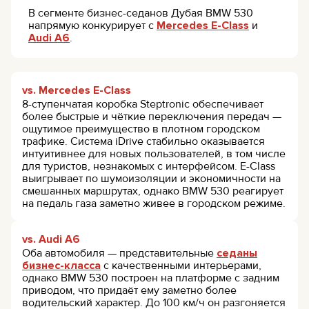
В сегменте бизнес-седанов Дубая BMW 530
напрямую конкурирует с
Mercedes E-Class
и
Audi A6
.
vs. Mercedes E-Class
8-ступенчатая коробка Steptronic обеспечивает
более быстрые и чёткие переключения передач —
ощутимое преимущество в плотном городском
трафике. Система iDrive стабильно оказывается
интуитивнее для новых пользователей, в том числе
для туристов, незнакомых с интерфейсом. E-Class
выигрывает по шумоизоляции и экономичности на
смешанных маршрутах, однако BMW 530 реагирует
на педаль газа заметно живее в городском режиме.
vs. Audi A6
Оба автомобиля — представительные
седаны
бизнес-класса
с качественными интерьерами,
однако BMW 530 построен на платформе с задним
приводом, что придаёт ему заметно более
водительский характер. До 100 км/ч он разгоняется