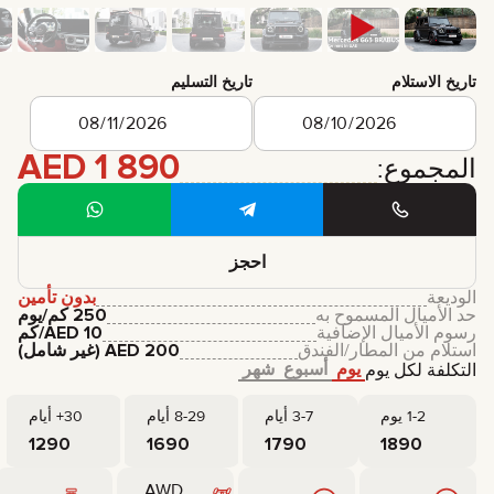
تاريخ الاستلام
تاريخ التسليم
AED
1 890
المجموع:
احجز
الوديعة
بدون تأمين
حد الأميال المسموح به
250 كم/يوم
رسوم الأميال الإضافية
10
AED
/كم
استلام من المطار/الفندق
200
AED
(غير شامل)
يوم
أسبوع
شهر
التكلفة لكل يوم
1-2 يوم
3-7 أيام
8-29 أيام
30+ أيام
1290
1690
1790
1890
AWD