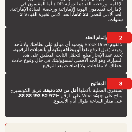
الإقامة، ورخصة القيادة الدولية (IDP). أما المقيمون في
الإمارات فيقدمون الهوية الإماراتية ورخصة القيادة الإماراتية.
الحد الأدنى للعمر:
23 عاماً.
الحد الأدنى لخبرة القيادة:
3
سنوات.
2
الدفع وإتمام العقد
لا تقوم Brook Drive بتجميد أي مبالغ على بطاقتك ولا تأخذ
وديعة. يُقبل الدفع
نقداً أو ببطاقة بنكية أو بالعملات الرقمية.
يُحدد عقد الإيجار مبلغ التحمّل الثابت المطبق على هذه
السيارة، وهو الحد الأقصى لمسؤوليتك في حال وقوع حادث
بخطأك. لا مفاجآت، ولا إضافات بعد التوقيع.
3
استلام المفاتيح
تستغرق العملية بأكملها
أقل من 20 دقيقة.
فريق الكونسيرج
متاح على WhatsApp على الرقم
+971 52 193 88 88
،
على مدار الساعة طوال أيام الأسبوع.