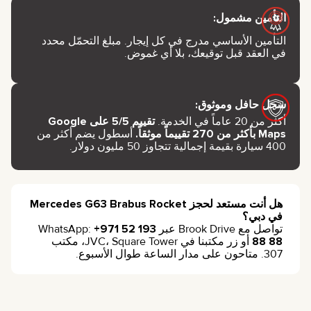
التأمين مشمول:
التأمين الأساسي مدرج في كل إيجار. مبلغ التحمّل محدد
في العقد قبل توقيعك، بلا أي غموض.
سجل حافل وموثوق:
أكثر من 20 عاماً في الخدمة.
تقييم 5/5 على Google
Maps بأكثر من 270 تقييماً موثقاً.
أسطول يضم أكثر من
400 سيارة بقيمة إجمالية تتجاوز 50 مليون دولار.
هل أنت مستعد لحجز Mercedes G63 Brabus Rocket
في دبي؟
تواصل مع Brook Drive عبر WhatsApp:
+971 52 193
88 88
أو زر مكتبنا في JVC، Square Tower، مكتب
307. متاحون على مدار الساعة طوال الأسبوع.