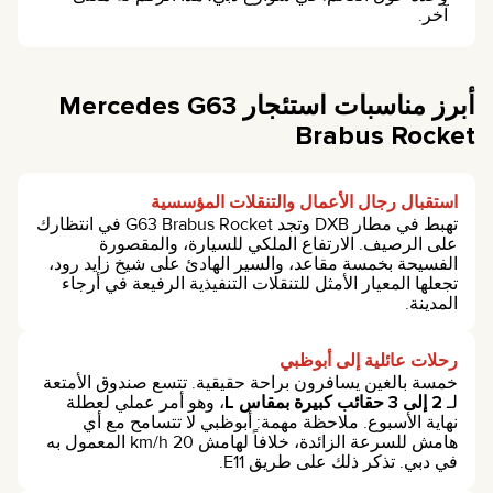
آخر.
أبرز مناسبات استئجار Mercedes G63
Brabus Rocket
استقبال رجال الأعمال والتنقلات المؤسسية
تهبط في مطار DXB وتجد G63 Brabus Rocket في انتظارك
على الرصيف. الارتفاع الملكي للسيارة، والمقصورة
الفسيحة بخمسة مقاعد، والسير الهادئ على شيخ زايد رود،
تجعلها المعيار الأمثل للتنقلات التنفيذية الرفيعة في أرجاء
المدينة.
رحلات عائلية إلى أبوظبي
خمسة بالغين يسافرون براحة حقيقية. تتسع صندوق الأمتعة
لـ
2 إلى 3 حقائب كبيرة بمقاس L
، وهو أمر عملي لعطلة
نهاية الأسبوع. ملاحظة مهمة: أبوظبي لا تتسامح مع أي
هامش للسرعة الزائدة، خلافاً لهامش 20 km/h المعمول به
في دبي. تذكر ذلك على طريق E11.