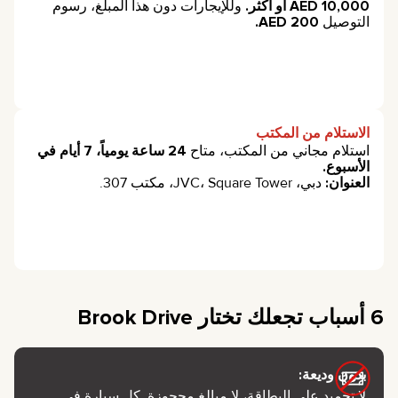
10,000 AED أو أكثر.
وللإيجارات دون هذا المبلغ، رسوم
التوصيل
200 AED.
الاستلام من المكتب
استلام مجاني من المكتب، متاح
24 ساعة يومياً، 7 أيام في
الأسبوع.
العنوان:
دبي، JVC، Square Tower، مكتب 307.
6 أسباب تجعلك تختار Brook Drive
بدون وديعة:
لا تجميد على البطاقة، لا مبالغ محجوزة. كل سيارة في