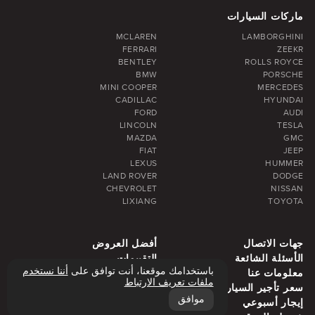
ماركات السيارات
MCLAREN
LAMBORGHINI
FERRARI
ZEEKR
BENTLEY
ROLLS ROYCE
BMW
PORSCHE
MINI COOPER
MERCEDES
CADILLAC
HYUNDAI
FORD
AUDI
LINCOLN
TESLA
MAZDA
GMC
FIAT
JEEP
LEXUS
HUMMER
LAND ROVER
DODGE
CHEVROLET
NISSAN
LIXIANG
TOYOTA
جهات الاتصال
أفضل العروض
الأسئلة الشائعة
التقييمات
باستخدامك موقعنا، أنت توافق على
أننا نستخدم
معلومات عنا
مدونة
ملفات تعريف الارتباط
سعر تأجير السيارة
منطقة دبي
موافق
إيجار أسبوعي
إيجار شهري