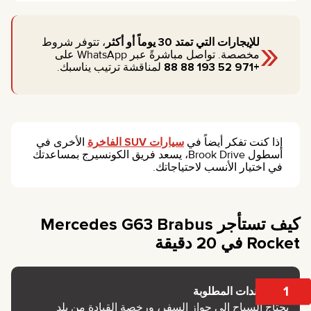
«
للإيجارات التي تمتد 30 يوماً أو أكثر
، تتوفر شروط
مخصصة. تواصل مباشرةً عبر WhatsApp على
+971 52 193 88 88
لمناقشة ترتيب يناسبك.
إذا كنت تفكر أيضاً في
سيارات SUV الفاخرة
الأخرى في
أسطول Brook Drive، يسعد فريق الكونسيرج بمساعدتك
في اختيار الأنسب لاحتياجاتك.
كيف تستأجر Mercedes G63 Brabus
Rocket في 20 دقيقة
1
المستندات المطلوبة
يحتاج السياح إلى جواز السفر، ورخصة القيادة من بلد