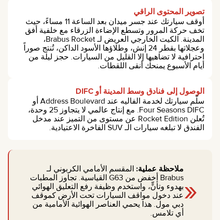
تصوير المحتوى الراقي
أوقف سيارتك عند جسر ميدان بعد الساعة 11 مساءً، حيث
تخف حركة المرور وتسطع الإضاءة الزرقاء مع خلفية أفق
المدينة. الكيت الخارجي العريض لـ Brabus Rocket،
وعجلاتها بقطر 24 إنش، وطلاؤها الأسود الداكن، تُنتج صوراً
احترافية لا تضاهيها إلا القليل من السيارات. حجز ليلة من
أيام الأسبوع يمنحك أنقى اللقطات.
الوصول إلى فنادق وسط المدينة أو DIFC
سلّم سيارتك لخدمة الفاليه عند Address Boulevard أو
Four Seasons DIFC. مع إنتاج عالمي لا يتجاوز 25 وحدة،
تُعلن Rocket Edition عن مستوى من التميز عند مدخل
الفندق لا تبلغه سيارات الـ SUV الفاخرة الاعتيادية.
ملاحظة عملية:
المقسم الأمامي الكربوني لـ
«
Brabus أخفض من G63 القياسية. تجاوز المطبات
بهدوء وتأنٍّ، واستخدم وظيفة رفع التعليق الهوائي
عند دخول مواقف السيارات تحت الأرض كموقف
دبي مول. هذا يحمي العناصر الهوائية الأمامية من
أي تلامس.