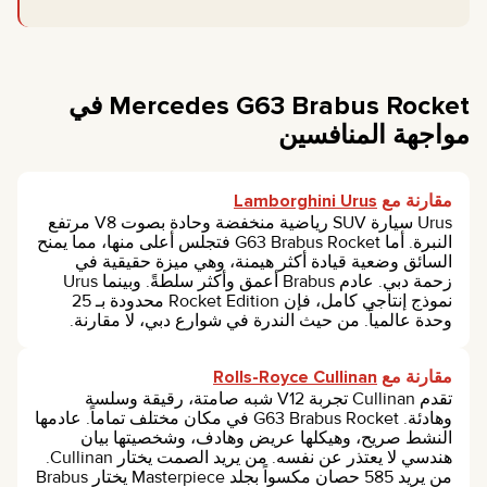
Mercedes G63 Brabus Rocket في
مواجهة المنافسين
مقارنة مع
Lamborghini Urus
Urus سيارة SUV رياضية منخفضة وحادة بصوت V8 مرتفع
النبرة. أما G63 Brabus Rocket فتجلس أعلى منها، مما يمنح
السائق وضعية قيادة أكثر هيمنة، وهي ميزة حقيقية في
زحمة دبي. عادم Brabus أعمق وأكثر سلطةً. وبينما Urus
نموذج إنتاجي كامل، فإن Rocket Edition محدودة بـ 25
وحدة عالمياً. من حيث الندرة في شوارع دبي، لا مقارنة.
مقارنة مع
Rolls-Royce Cullinan
تقدم Cullinan تجربة V12 شبه صامتة، رقيقة وسلسة
وهادئة. G63 Brabus Rocket في مكان مختلف تماماً. عادمها
النشط صريح، وهيكلها عريض وهادف، وشخصيتها بيان
هندسي لا يعتذر عن نفسه. من يريد الصمت يختار Cullinan.
من يريد 585 حصان مكسواً بجلد Masterpiece يختار Brabus