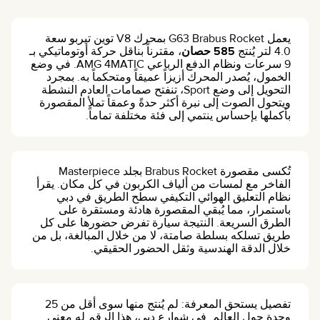
يعمل G63 Brabus Rocket بمحرك V8 توين تيربو سعة
4.0 لتر يُنتج
585 حصان
، مقترناً بناقل حركة أوتوماتيكي بـ
9 سرعات ونظام الدفع الرباعي AMG 4MATIC. في وضع
الخمول، يُصدر المحرك أزيزاً عميقاً ومتحكماً به. بمجرد
التحويل إلى وضع Sport، تنفتح صمامات العادم النشطة
ويتحول الصوت إلى نبرة أكثر حدةً وعمقاً تملأ المقصورة
بأكملها بإحساس ينتمي إلى فئة مختلفة تماماً.
تُكسى مقصورة Brabus Rocket بجلد Masterpiece
الفاخر مع لمسات من ألياف الكربون في كل مكان. يقرأ
نظام التعليق الهوائي التكيفي سطح الطريق في دبي
باستمرار، مما يُبقي المقصورة هادئة ومستقرة على
الطرق السريعة. النتيجة سيارة تفرض حضورها على كل
طريق تسلكه بسلطة صامتة، لا من خلال المبالغة، بل من
خلال الدقة الهندسية وثقل الحضور الحقيقي.
تفصيل يستحق المعرفة: لم يُنتج منها سوى أقل من 25
وحدة حول العالم. في شوارع دبي، هذا الرقم له معنى