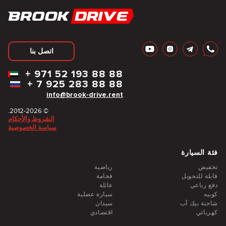
اتصل بنا
+
971 52 193 88 88
+
7 925 283 88 88
info@brook-drive.rent
© 2012-2026.
الشروط والأحكام
سياسة الخصوصية
فئة السيارة
تخفيض
رياضية
قابلة للتحويل
فخامة
دفع رباعي
عائلة
كوبيه
سيارة عضلية
شاحنة بيك أب
سيدان
كهربائي
اقتصادي