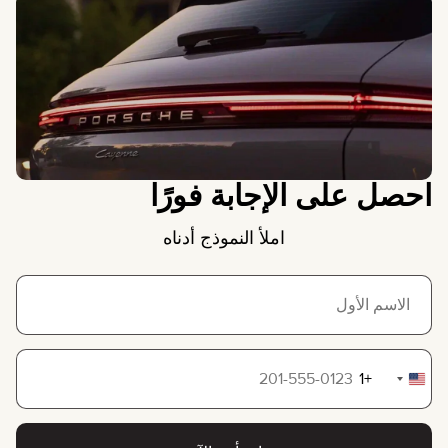
احصل على الإجابة فورًا
املأ النموذج أدناه
+1
United
States
+1