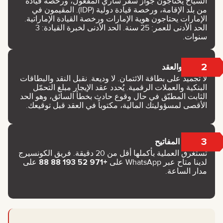
السياح يحتاجون جواز سفر ساري المفعول، ورخصة قيادة
من بلد الإقامة، ورخصة قيادة دولية (IDP). المقيمون في
الإمارات يحتاجون هوية الإمارات ورخصة القيادة الإماراتية.
الحد الأدنى للعمر: 25 سنة. الحد الأدنى لخبرة القيادة: 3
سنوات.
2
الدفع والعقد
لا تجميد على بطاقة الائتمان. لا وديعة. نقبل النقد والبطاقات
البنكية والعملات الرقمية. يُحدد عقد الإيجار مبلغ التحمّل
الثابت المطبّق في حال وقوع حادث بخطأ السائق، وهو الحد
الأقصى لمسؤوليتك المالية، مكتوباً في العقد قبل توقيعك.
3
تسليم المفاتيح
تستغرق العملية بأكملها أقل من 20 دقيقة. فريق الكونسيرج
لدينا متاح عبر WhatsApp على
+971 52 193 88 88
على
مدار الساعة.