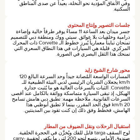
وفي الأنفاق المؤدية نحو النخلة، بعيداً عن صدى المناطق
السكنية.
جلسات التصوير وإنتاج المحتوى
جسر ميدان بعد الساعة 11 مساءً يوفر طرقاً خالية وإضاءة
درامية وخلفيات بلا عوائق. سيتي ووك ومنطقة دبي للتصميم
تمنحان تبايناً معمارياً يُبرز خطوط الـ Corvette ذات المحرك
المركزي. قليلة هي السيارات في هذا النطاق السعري التي
تمنحك هذا الثقل البصري في الصورة.
محور شارع الشيخ زايد
المسارات الواسعة المُصانة جيداً وحد السرعة البالغ 120
km/h يجعلان الشريان الرئيسي لدبي البيئة الطبيعية للـ
Corvette. الثبات بالسرعات العالية هو ما يُثبت جدارة
الهيكل، إذ تبقى السيارة متماسكة وواثقة بالكامل عند أقصى
السرعات القانونية. ملاحظة مهمة: تطبق دبي هامش تسامح
20 km/h فوق الحد المقرر، بينما لا تطبق أبوظبي هذا
الهامش، فخطط وفق ذلك إن كنت تقود بين المدينتين.
استقبال الرحلات ونقل الضيوف من المطار
لوح السقف targa قابل للفك ويُخزَّن في الحجرة الخلفية.
صندوق الأمامي يتسع لنحو 200 لتر، ما يكفي لحقيبة carry-