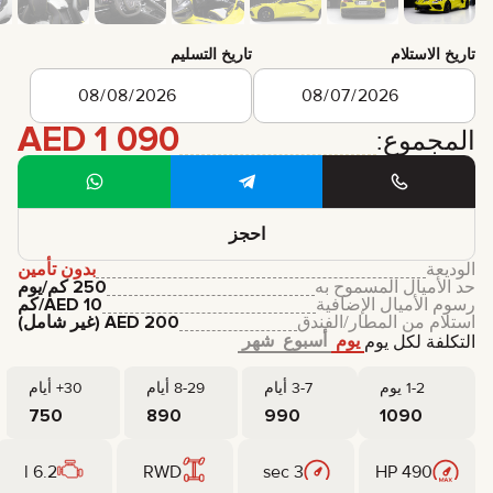
تاريخ الاستلام
تاريخ التسليم
AED
1 090
المجموع:
احجز
الوديعة
بدون تأمين
حد الأميال المسموح به
250 كم/يوم
رسوم الأميال الإضافية
10
AED
/كم
استلام من المطار/الفندق
200
AED
(غير شامل)
يوم
أسبوع
شهر
التكلفة لكل يوم
1-2 يوم
3-7 أيام
8-29 أيام
30+ أيام
750
890
990
1090
6.2 l
RWD
3 sec
490 HP