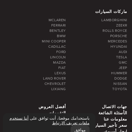
ماركات السيارات
MCLAREN
LAMBORGHINI
FERRARI
ZEEKR
BENTLEY
ROLLS ROYCE
BMW
PORSCHE
MINI COOPER
MERCEDES
CADILLAC
HYUNDAI
FORD
AUDI
LINCOLN
TESLA
MAZDA
GMC
FIAT
JEEP
LEXUS
HUMMER
LAND ROVER
DODGE
CHEVROLET
NISSAN
LIXIANG
TOYOTA
جهات الاتصال
أفضل العروض
الأسئلة الشائعة
التقييمات
باستخدامك موقعنا، أنت توافق على
أننا نستخدم
معلومات عنا
مدونة
ملفات تعريف الارتباط
سعر تأجير السيارة
منطقة دبي
موافق
إيجار أسبوعي
إيجار شهري