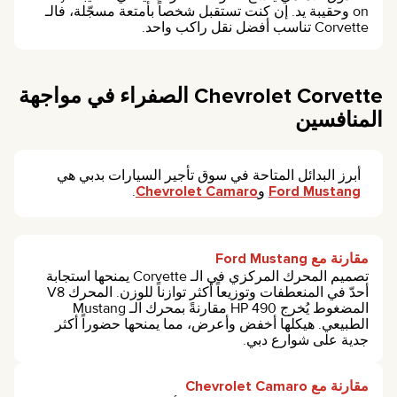
on وحقيبة يد. إن كنت تستقبل شخصاً بأمتعة مسجّلة، فالـ
Corvette تناسب أفضل نقل راكب واحد.
Chevrolet Corvette الصفراء في مواجهة
المنافسين
أبرز البدائل المتاحة في سوق تأجير السيارات بدبي هي
Ford Mustang
و
Chevrolet Camaro
.
مقارنة مع Ford Mustang
تصميم المحرك المركزي في الـ Corvette يمنحها استجابة
أحدّ في المنعطفات وتوزيعاً أكثر توازناً للوزن. المحرك V8
المضغوط يُخرج 490 HP مقارنةً بمحرك الـ Mustang
الطبيعي. هيكلها أخفض وأعرض، مما يمنحها حضوراً أكثر
جدية على شوارع دبي.
مقارنة مع Chevrolet Camaro