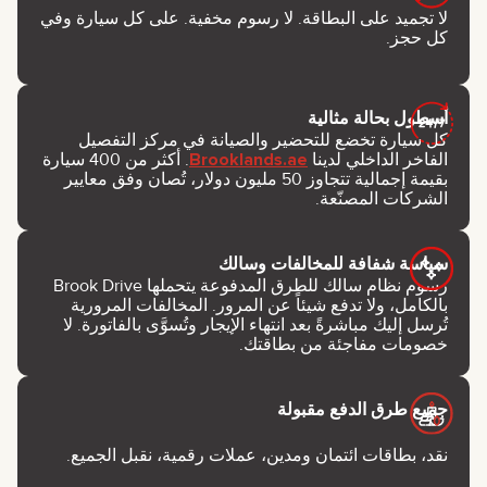
لا تجميد على البطاقة. لا رسوم مخفية. على كل سيارة وفي
كل حجز.
أسطول بحالة مثالية
كل سيارة تخضع للتحضير والصيانة في مركز التفصيل
الفاخر الداخلي لدينا
Brooklands.ae
. أكثر من 400 سيارة
بقيمة إجمالية تتجاوز 50 مليون دولار، تُصان وفق معايير
الشركات المصنّعة.
سياسة شفافة للمخالفات وسالك
رسوم نظام سالك للطرق المدفوعة يتحملها Brook Drive
بالكامل، ولا تدفع شيئاً عن المرور. المخالفات المرورية
تُرسل إليك مباشرةً بعد انتهاء الإيجار وتُسوَّى بالفاتورة. لا
خصومات مفاجئة من بطاقتك.
جميع طرق الدفع مقبولة
نقد، بطاقات ائتمان ومدين، عملات رقمية، نقبل الجميع.