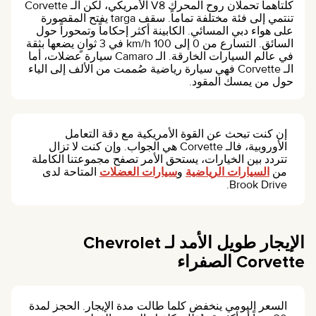
كلتاهما تحملان روح المحرك V8 الأمريكي، لكن الـ Corvette
تنتمي إلى فئة مختلفة تماماً. سقف targa يفتح المقصورة
على هواء دبي المسائي. الكابينة أكثر إحكاماً وتمحوراً حول
السائق. التسارع من 0 إلى 100 km/h في 3 ثوانٍ يضعها بثقة
في عالم السيارات الخارقة. الـ Camaro سيارة عضلات، أما
الـ Corvette فهي سيارة رياضية صُممت من الألف إلى الياء
حول من يمسك المقود.
إن كنت تبحث عن القوة الأمريكية مع دقة التعامل
الأوروبية، فالـ Corvette هي الجواب. وإن كنت لا تزال
تتردد بين الخيارات، يستحق الأمر تصفح مجموعتنا الكاملة
من
السيارات الرياضية
و
سيارات العضلات
المتاحة لدى
Brook Drive.
الإيجار طويل الأمد لـ Chevrolet
Corvette الصفراء
السعر اليومي ينخفض كلما طالت مدة الإيجار. الحجز لمدة