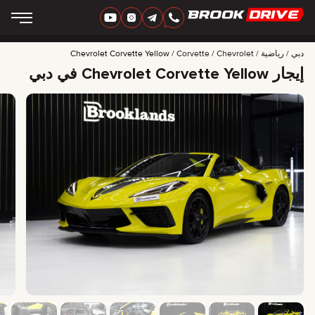
‏العربية‏
AED
دبي
رياضية
Chevrolet
Corvette
Chevrolet Corvette Yellow
إيجار Chevrolet Corvette Yellow في دبي
ماركات
مدة الإيجار
أفضل العروض
FAQ
CERTIFICATES
التقييمات
جهات الاتصال
شراكة
اِسْتَأْجِرْ لِتُمْلِكَ
+
7 925 283 88 88
+
971 52 193 88 88
info@brook-drive.rent