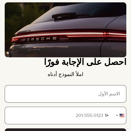
احصل على الإجابة فورًا
املأ النموذج أدناه
+1
United
States
+1