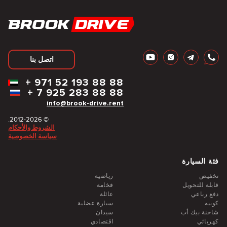
اتصل بنا
+
971 52 193 88 88
+
7 925 283 88 88
info@brook-drive.rent
© 2012-2026.
الشروط والأحكام
سياسة الخصوصية
فئة السيارة
تخفيض
رياضية
قابلة للتحويل
فخامة
دفع رباعي
عائلة
كوبيه
سيارة عضلية
شاحنة بيك أب
سيدان
كهربائي
اقتصادي