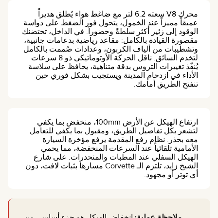
محرك V8 سعته 6.2 لتر مع ضاغط هواء يُطلق هديراً
عميقاً مميزاً عند الخمول، يتحول فور الضغط على دواسة
الوقود إلى زئير أكثر سلطةً وحضوراً. في الداخل، تحتضنك
مقصورة القيادة بالكامل: مقاعد رياضية بدعامات جانبية،
وتشطيبات من ألياف الكربون، وعدادات صُممت بالكامل
لتخدم السائق. ناقل الحركة الأوتوماتيكي ذو 8 سرعات
يُنفّذ تغييرات التروس بدقة متناهية، يحافظ على سلاسة
الأداء في ازدحام المدينة ويستجيب بشكل فوري حين
تنفتح الطريق أمامك.
ارتفاع الهيكل عن الأرض 100mm، منخفض بما يكفي
لتشعر بكل تفاصيل الطريق، ومقبول بما يكفي للتعامل
معه بحذر. نظام رفع المقدمة يرفع مؤخرة السيارة
الأمامية تلقائياً عند السرعات المنخفضة، مما يحمي
الهيكل السفلي عند المطبات والمنحدرات. على شارع
الشيخ زايد، تلتزم الـ Corvette مسارها بثبات لافت، دون
أي توتر أو مجهود.
ملاحظة عملية:
انخفاض الهيكل هو جزء أساسي من